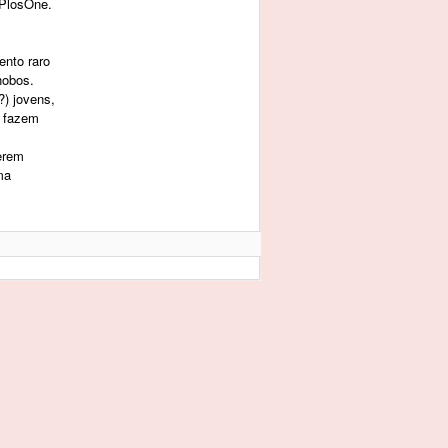
 PlosOne.
ento raro
nobos.
?) jovens,
m fazem
ferem
ma