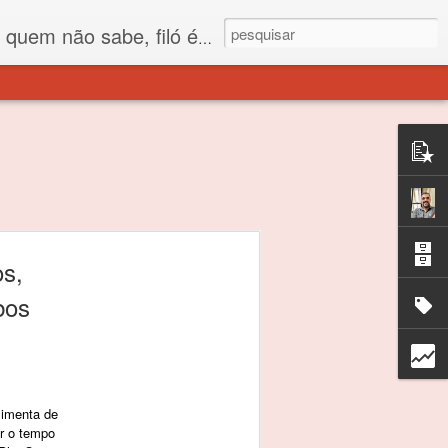
 está o propósito deste nome... Para viver em sociedade tem que ter saco de filó.
os,
bos
limenta de
ar o tempo