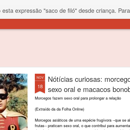
iló" desde criança. Para quem não sabe, filó é um tecido todo furadinho e permite que um saco feito com ele, mesmo que muito exposto ao ar soprado para dentro, nunca vai se encher. Aí
Nótícias curiosas: morceg
NOV
18
sexo oral e macacos bono
Morcegos fazem sexo oral para prolongar a relação
(Extraído da da Folha Online)
Morcegos asiáticos de uma espécie frugívora --que se a
frutas-- praticam sexo oral, o que contribui para aument