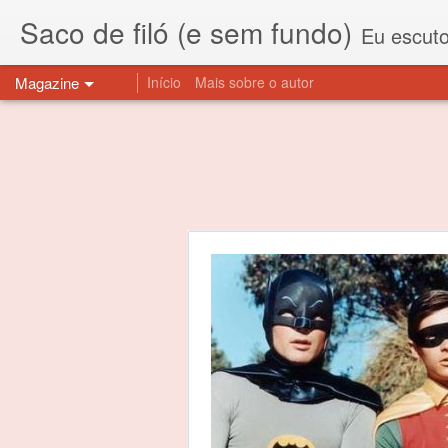
Saco de filó (e sem fundo)
Eu escuto esta expressão "saco de f
Magazine
Início
Mais sobre o autor