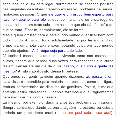
sanguessuga é um cara legal. Normalmente se esconde por trás
das seguintes desculpas: trabalho excessivo, problema de saúde,
limitações pessoais. O que
ele quer é um grupo bem esperto para
fazer o trabalho para ele
e, quando muito, ele se encarrega de
passar a limpo um texto sobre um assunto que ele não faz idéia do
que se trata. E assim, normalmente, ele se forma.
Mas e quem diz isso para o cara? Todo mundo quer ficar bem com
todo mundo. Ah sim... Toda solidariedade cai por terra quando o
grupo tira uma nota baixa e saem botando culpa em todo mundo
que não ajudou...
Aí é roupa suja para todo lado
.
Já conheci casos de alunos que, vivendo tanto nas costas dos
outros, tinham que pensar duas vezes para responder que curso
faziam. Pensei até um dia de ouvir: f
ulano, que curso a gente faz
mesmo?
Ainda não duvido dessa hipótese.
Queremos ser gentil também quando dizemos:
aí, passa lá em
casa
. Isso é entendido pela maioria das pessoas como um figura
retórica característica do discurso de gentileza. Pois é, a maioria
entende assim. Não todos. E depois fazemos o quê? Agüentamos
para não ficar mal com a pessoa.
Eu mesmo, por exemplo, durante anos tive problema com carona.
Sempre sentia que dando carona a alguém na estrada eu estaria
tenho um post sobre isso aqui
abrindo um precedente cruel (
).