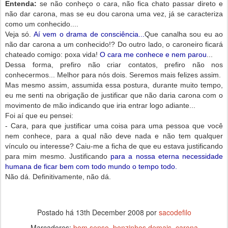
Entenda:
se não conheço o cara, não fica chato passar direto e
não dar carona, mas se eu dou carona uma vez, já se caracteriza
como um conhecido....
Veja só.
Aí vem o drama de consciência...
Que canalha sou eu ao
não dar carona a um conhecido!?
Do outro lado, o caroneiro ficará
chateado comigo: poxa vida!
O cara me conhece e nem parou
...
Dessa forma, prefiro não criar contatos, prefiro não nos
conhecermos... Melhor para nós dois. Seremos mais felizes assim.
Mas mesmo assim, assumida essa postura, durante muito tempo,
eu me senti na obrigação de justificar que não daria carona com o
movimento de mão indicando que iria entrar logo adiante...
Foi aí que eu pensei:
- Cara, para que justificar uma coisa para uma pessoa que você
nem conhece, para a qual não deve nada e não tem qualquer
vínculo ou interesse? Caiu-me a ficha de que eu estava justificando
para mim mesmo. Justificando
para a nossa eterna necessidade
humana de ficar bem com todo mundo o tempo todo.
Não dá. Definitivamente, não dá.
Postado há
13th December 2008
por
sacodefilo
Marcadores:
bom senso
bonzinhos demais
carona