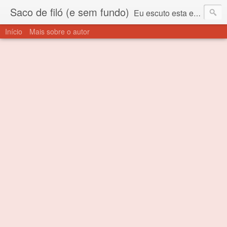
Saco de filó (e sem fundo)
Eu escuto esta expressão "saco de filó" desde criança. Para quem não sabe, filó é um tecido todo furadinho e permite que um saco feito com ele, mesmo que muito exposto ao ar soprado para dentro, nunca vai se encher. Aí está o propósito deste nome... Para viver em sociedade tem que ter saco de filó.
Início
Mais sobre o autor