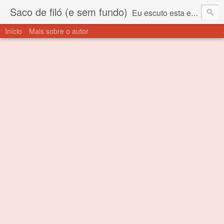
Saco de filó (e sem fundo)
Eu escuto esta expressão "saco de filó" desde criança. Para quem não sabe, filó é um tecido todo furadinho e permite que um saco feito com ele, mesmo que muito exposto ao ar soprado para dentro, nunca vai se encher. Aí está o propósito deste nome... Para viver em sociedade tem que ter saco de filó.
Início
Mais sobre o autor