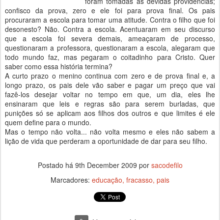
foram tomadas as devidas providências;
confisco da prova, zero e ele foi para prova final. Os pais
procuraram a escola para tomar uma atitude. Contra o filho que foi
desonesto? Não. Contra a escola. Acentuaram em seu discurso
que a escola foi severa demais, ameaçaram de processo,
questionaram a professora, questionaram a escola, alegaram que
todo mundo faz, mas pegaram o coitadinho para Cristo. Quer
saber como essa história termina?
A curto prazo o menino continua com zero e de prova final e, a
longo prazo, os pais dele vão saber e pagar um preço que vai
fazê-los desejar voltar no tempo em que, um dia, eles lhe
ensinaram que leis e regras são para serem burladas, que
punições só se aplicam aos filhos dos outros e que limites é ele
quem define para o mundo.
Mas o tempo não volta... não volta mesmo e eles não sabem a
lição de vida que perderam a oportunidade de dar para seu filho.
Postado há
9th December 2009
por
sacodefilo
Marcadores:
educação
fracasso
pais