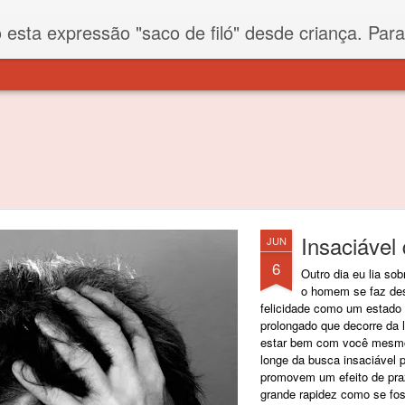
iló" desde criança. Para quem não sabe, filó é um tecido todo furadinho e permite que um saco feito com ele, mesmo que muito exposto ao ar soprado para dentro, nunca vai se encher. Aí
Insaciável 
JUN
6
Outro dia eu lia so
o homem se faz des
felicidade como um estado 
prolongado que decorre da 
estar bem com você mesmo 
longe da busca insaciável 
promovem um efeito de pra
grande rapidez como se fos