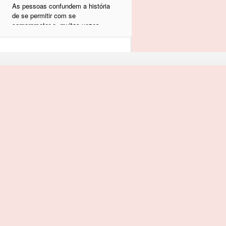
As pessoas confundem a história
de se permitir com se
comprometer e, muitas vezes,
diante de uma aquisição
patrimonial, pensam "ah, eu
trabalho, tanto, eu mereço" e
acabam se encalacrando em
dívidas. Permitir-se não é bem
isso ou não só isso. Vamos,
então, pegar essa lógica e aplicar
a nossas emoções.
Entendemos que sentir raiva,
sentir mágoa, sentir ódio, sentir
tristeza entre tantos "sentires"
são ruins. E de fato, por muito
tempo, são mesmo.