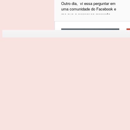
Outro dia, vi essa perguntar em
uma comunidade do Facebook e
me pus a pensar na resposta.
Acho que para ser respondida de
forma mais madura a pergunta
deveria ser: você está ciente de
M
onde está e de que esse lugar é o
resultado direto ou indireto das
escolhas que você fez na vida?
E
Aí sim, podemos começar a
m
pensar em refletir mais
a
claramente sobre a resposta.
D
Quando mais novos queremos ser
e 
tanta coisa. Eu, por exemplo,
quando criança, queria ser
palhaço ou policial.
A
ga
p
to