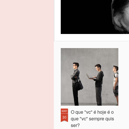
O que "vc" é hoje é o
MAY
30
que "vc" sempre quis
ser?