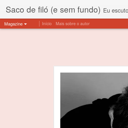
Saco de filó (e sem fundo)
Eu escuto esta expressão "saco de f
Magazine
Início
Mais sobre o autor