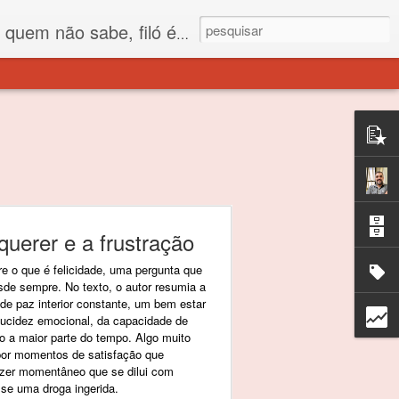
 está o propósito deste nome... Para viver em sociedade tem que ter saco de filó.
querer e a frustração
bre o que é felicidade, uma pergunta que
de sempre. No texto, o autor resumia a
de paz interior constante, um bem estar
lucidez emocional, da capacidade de
a maior parte do tempo. Algo muito
por momentos de satisfação que
zer momentâneo que se dilui com
se uma droga ingerida.