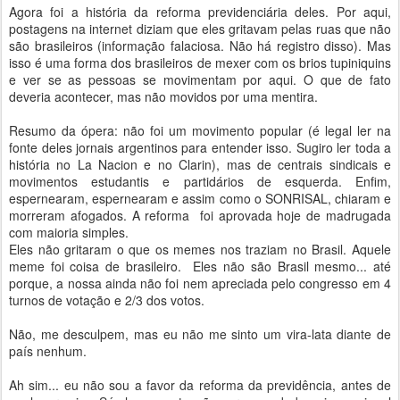
Agora foi a história da reforma previdenciária deles. Por aqui,
postagens na internet diziam que eles gritavam pelas ruas que não
são brasileiros (informação falaciosa. Não há registro disso). Mas
isso é uma forma dos brasileiros de mexer com os brios tupiniquins
e ver se as pessoas se movimentam por aqui. O que de fato
deveria acontecer, mas não movidos por uma mentira.
Resumo da ópera: não foi um movimento popular (é legal ler na
fonte deles jornais argentinos para entender isso. Sugiro ler toda a
história no La Nacion e no Clarin), mas de centrais sindicais e
movimentos estudantis e partidários de esquerda. Enfim,
espernearam, espernearam e assim como o SONRISAL, chiaram e
morreram afogados. A reforma foi aprovada hoje de madrugada
com maioria simples.
Eles não gritaram o que os memes nos traziam no Brasil. Aquele
meme foi coisa de brasileiro. Eles não são Brasil mesmo... até
porque, a nossa ainda não foi nem apreciada pelo congresso em 4
turnos de votação e 2/3 dos votos.
Não, me desculpem, mas eu não me sinto um vira-lata diante de
país nenhum.
Ah sim... eu não sou a favor da reforma da previdência, antes de