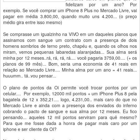
fidelizam por um ano? Por
exemplo. Se você comprar um iPhone 8 Plus no Mercado Livre, vai
pagar em média 3.800,00, quando muito uns 4.200... (o preço
médio gira entre isso mesmo)
Se comprasse um igualzinho na VIVO em um daqueles planos que
assinamos com sangue um contrato com a presença de dois
homens sombrios de terno preto, chapéu e, quando os olhos nos
miram, vemos pequenas labaredas alaranjadas... Sua alma será
minha por 12 meses..rá, rá, rá, rá.... você pagaria 3759,00.... (+ os
planos de 99 mês)... Bom, seria uma economia de 41 reais em
relação ao Mercado Livre.... Minha alma por um ano = 41 reais...
huuumm.. tá..vou pensar...
O plano de pontos da Oi permite você trocar pontos por um
celular.... Por exemplo, 12000 mil pontos + um iPhone Plus 8 pela
bagatela de 12 x 352,21.... logo, 4.231,00.. mais caro do que no
Mercado Livre e ainda com a presença dos enviados do inferno
cobrando o pacto de sangue e sua alma por 12 meses. Eu fico
pensando... aqueles 12 mil pontos serviram para quê mesmo?
Para que me fosse dada a honra de pagar mais caro por um
iphone e ser cliente da OI?