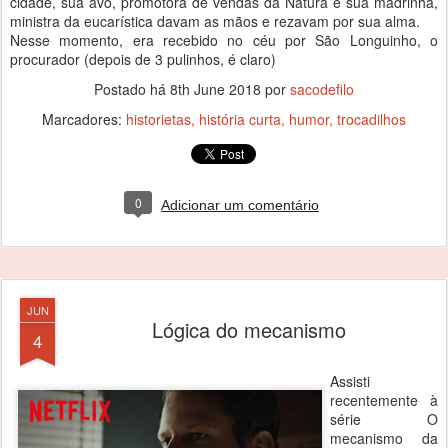
cidade, sua avó, promotora de vendas da Natura e sua madrinha,
ministra da eucarística davam as mãos e rezavam por sua alma.
Nesse momento, era recebido no céu por São Longuinho, o
procurador (depois de 3 pulinhos, é claro)
Postado há
8th June 2018
por
sacodefilo
Marcadores:
historietas
história curta
humor
trocadilhos
0
Adicionar um comentário
JUN
Lógica do mecanismo
4
Assisti
recentemente à
série O
mecanismo da