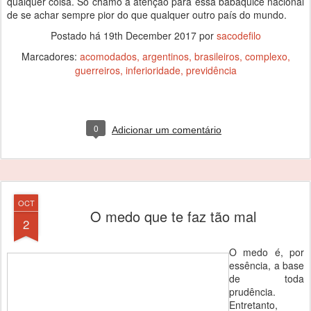
qualquer coisa. Só chamo a atenção para essa babaquice nacional
de se achar sempre pior do que qualquer outro país do mundo.
Postado há
19th December 2017
por
sacodefilo
Marcadores:
acomodados
argentinos
brasileiros
complexo
guerreiros
inferioridade
previdência
0
Adicionar um comentário
OCT
O medo que te faz tão mal
2
O medo é, por
essência, a base
de toda
prudência.
Entretanto,