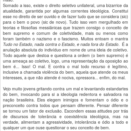
Somado a isso, existe o direito seletivo unilateral, uma bizarrice da
atualidade, garantida por algumas correntes ideológica. Constitui
esse no direito de ser ouvido e de fazer tudo que se considera (sic)
para o bem o povo (sic de novo). Tudo isso vem mergulhado em
teorias e filosofias messiânicas que trazem consigo o conceito de
bem supremo e comum de coletividade, mais ou menos como
foram também o nazismo e o fascismo. Muitos entoam o mantra
Tudo no Estado, nada contra o Estado, e nada fora do Estado
. É a
anulação absoluta do indivíduo em nome de uma ideia de coletivo.
Todo aquele que destoa e questiona a ordem (o bem supremo) é
uma ameaça ao coletivo, logo, uma representação da oposição ao
bem é... Isso! O mal. E contra o mal todo recurso é legítimo,
inclusive a chamada violência do bem, aquela que atende os meus
interesses, a que não atende é nociva, opressora... enfim, do mal.
Vejo muito jovens gritando contra um mal e levantando estandartes
do bem, invocando para si a ideologia redentora e salvadora na
nação brasileira. Eles elegem inimigos e fomentam o ódio e o
preconceito contra todos que pensam diferente. Pensar diferente
se tornou um fator de exclusão. Escondem essas atitudes por trás
de discursos de tolerância e coexistência ideológica, mas na
verdade, alimentam a agressividade, intolerância e ódio a todo e
qualquer um que ouse questionar o seu conceito de bem.