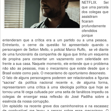
NETFLIX. Sei
que uma parcela
dos colegas que
assistiram
ficaram
profundamente
ofendidos
porque
entenderam que a crítica era a um partido ou a uma pessoa.
Entretanto, o cerne da questão foi apresentado quando o
personagem de Selton Mello, o policial Marco Ruffo, se vê diante
de uma funcionário da companhia de água que tinha um esquema
de propina para consertar um vazamento com celeridade em
frente a sua casa. Naquele momento, ele entende que o problema
não são as pessoas, mas o mecanismo que existe desde que o
Brasil existe como país. O mecanismo do oportunismo desonesto.
O fato de alguns personagens poderem ser relacionados a figuras
"sacras" da política nacional recente e, de alguma forma,
representarem uma crítica à uma ideologia política que hoje se
tornou uma fé cega cultuada por uma seita de fanáticos impediu os
colegas de enxergar essa reflexão do José Padilha sobre a
essência da nossa corrupção.
Um episódio na recente greve dos caminhoneiros e na escassez
de combustível me levou a pensar sobre esse mecanismo. O