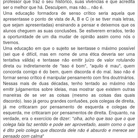
professor que traz o seu histórico, suas vivências e que acredita
ser o melhor que há. Desculpem, mas não... não é.
Uma educação formadora de senso crítico seria aquela que
apresentasse o ponto de vista de A, B e C (e se tiver mais letras,
que sejam apresentadas) ensinando a pensar e deixemos que os
alunos cheguem as suas conclusões. Se estiverem errados, terão
a oportunidade de um dia mudar de opinião assim como nós o
tivemos.
Uma educação em que o sujeito se isentasse o máximo possível
(sei que é difícil, mas em nome de uma ética deveria ser uma
tentativa válida) e tentasse não emitir juízo de valor rotulando
direta ou indiretamente de "isso é bom", "aquilo é mau", quem
concorda comigo é do bem, quem discorda é do mal. Isso não é
formar senso crítico é manipular pensamento com fins doutrinários.
Nessas mais de duas décadas, tenho tentado ao máximo não
emitir julgamentos sobre ideias, mas mostrar que existem outras
maneiras de se ver as coisas (mesmo as coisas das quais
discordo). Isso já gerou grandes confusões, pois colegas de direita,
já me criticaram por pensamento de esquerda e colegas de
esquerda, me criticaram por pensamentos de direita. Enquanto, na
verdade, era o exercício de dizer: "
olha, acho que isso que o que
colega fala faz sentido e pode ser aproveitado, assim como o que
é dito pelo colega que discorda dele não é absurdo e merece ser
pensado com calma
"