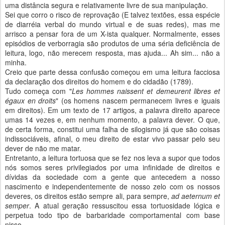
uma distância segura e relativamente livre de sua manipulação.
Sei que corro o risco de reprovação (E talvez textões, essa espécie
de diarréia verbal do mundo virtual e de suas redes), mas me
arrisco a pensar fora de um X-ista qualquer. Normalmente, esses
episódios de verborragia são produtos de uma séria deficiência de
leitura, logo, não merecem resposta, mas ajuda... Ah sim... não a
minha.
Creio que parte dessa confusão começou em uma leitura facciosa
da declaração dos direitos do homem e do cidadão (1789).
Tudo começa com "
Les hommes naissent et demeurent libres et
égaux en droits
" (os homens nascem permanecem livres e iguais
em direitos). Em um texto de 17 artigos, a palavra direito aparece
umas 14 vezes e, em nenhum momento, a palavra dever. O que,
de certa forma, constitui uma falha de silogismo já que são coisas
indissociáveis, afinal, o meu direito de estar vivo passar pelo seu
dever de não me matar.
Entretanto, a leitura tortuosa que se fez nos leva a supor que todos
nós somos seres privilegiados por uma infinidade de direitos e
dívidas da sociedade com a gente que antecedem a nosso
nascimento e independentemente de nosso zelo com os nossos
deveres, os direitos estão sempre ali, para sempre,
ad aeternum et
semper
. A atual geração ressuscitou essa tortuosidade lógica e
perpetua todo tipo de barbaridade comportamental com base
nisso.