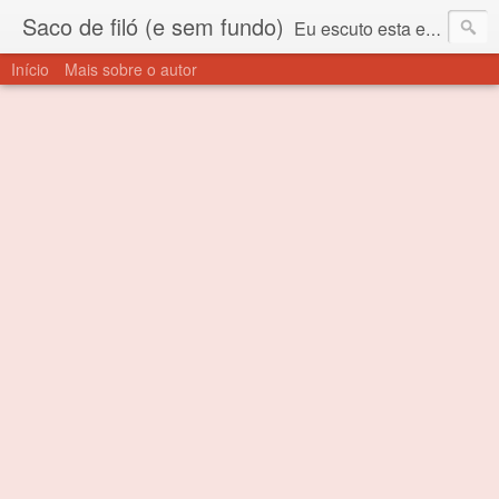
Saco de filó (e sem fundo)
Eu escuto esta expressão "saco de filó" desde criança. Para quem não sabe, filó é um tecido todo furadinho e permite que um saco feito com ele, mesmo que muito exposto ao ar soprado para dentro, nunca vai se encher. Aí está o propósito deste nome... Para viver em sociedade tem que ter saco de filó.
Início
Mais sobre o autor