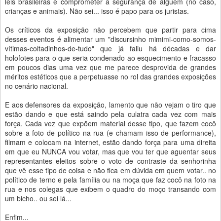
leis brasileiras e comprometer a segurança de alguém (no caso,
crianças e animais). Não sei... isso é papo para os juristas.
Os críticos da exposição não percebem que partir para cima
desses eventos é alimentar um "discursinho mimimi-como-somos-
vítimas-coitadinhos-de-tudo" que já faliu há décadas e dar
holofotes para o que seria condenado ao esquecimento e fracasso
em poucos dias uma vez que me parece desprovida de grandes
méritos estéticos que a perpetuasse no rol das grandes exposições
no cenário nacional.
E aos defensores da exposição, lamento que não vejam o tiro que
estão dando e que está saindo pela culatra cada vez com mais
força. Cada vez que expõem material desse tipo, que fazem cocô
sobre a foto de político na rua (e chamam isso de performance),
filmam e colocam na internet, estão dando força para uma direita
em que eu NUNCA vou votar, mas que vou ter que aguentar seus
representantes eleitos sobre o voto de contraste da senhorinha
que vê esse tipo de coisa e não fica em dúvida em quem votar.. no
político de terno e pela família ou na moça que faz cocô na foto na
rua e nos colegas que exibem o quadro do moço transando com
um bicho.. ou sei lá...
Enfim...