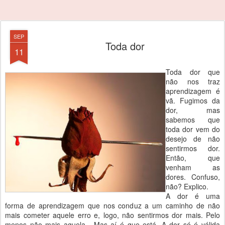
SEP
Toda dor
11
Toda dor que
não nos traz
aprendizagem é
vã. Fugimos da
dor, mas
sabemos que
toda dor vem do
desejo de não
sentirmos dor.
Então, que
venham as
dores. Confuso,
não? Explico.
A dor é uma
forma de aprendizagem que nos conduz a um caminho de não
mais cometer aquele erro e, logo, não sentirmos dor mais. Pelo
menos não mais aquela.
Mas aí é que está. A dor só é válida