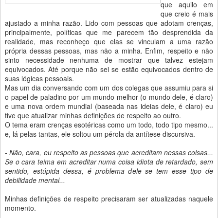
que aquilo em
que creio é mais
ajustado a minha razão. Lido com pessoas que adotam crenças,
principalmente, políticas que me parecem tão desprendida da
realidade, mas reconheço que elas se vinculam a uma razão
própria dessas pessoas, mas não a minha. Enfim, respeito e não
sinto necessidade nenhuma de mostrar que talvez estejam
equivocados. Até porque não sei se estão equivocados dentro de
suas lógicas pessoais.
Mas um dia conversando com um dos colegas que assumiu para si
o papel de paladino por um mundo melhor (o mundo dele, é claro)
e uma nova ordem mundial (baseada nas ideias dele, é claro) eu
tive que atualizar minhas definições de respeito ao outro.
O tema eram crenças esotéricas como um todo, todo tipo mesmo...
e, lá pelas tantas, ele soltou um pérola da antítese discursiva.
-
Não, cara, eu respeito as pessoas que acreditam nessas coisas...
Se o cara teima em acreditar numa coisa idiota de retardado, sem
sentido, estúpida dessa, é problema dele se tem esse tipo de
debilidade mental...
Minhas definições de respeito precisaram ser atualizadas naquele
momento.