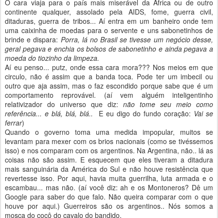
O cara viaja para o país mais miserável da África ou de outro
continente qualquer, assolado pela AIDS, fome, guerra civil,
ditaduras, guerra de tribos... Aí entra em um banheiro onde tem
uma caixinha de moedas para o servente e uns sabonetinhos de
brinde e dispara:
Porra, lá no Brasil se tivesse um negócio desse,
geral pegava e enchia os bolsos de sabonetinho e ainda pegava a
moeda do tiozinho da limpeza.
Aí eu penso... putz, onde essa cara mora??? Nos meios em que
circulo, não é assim que a banda toca. Pode ter um imbecil ou
outro que aja assim, mas o faz escondido porque sabe que é um
comportamento reprovável. (aí vem alguém inteligentinho
relativizador do universo que diz:
não tome seu meio como
referência... e blá, blá, blá..
E eu digo do fundo coração:
Vai se
ferrar
)
Quando o governo toma uma medida impopular, muitos se
levantam para mexer com os brios nacionais (como se tivéssemos
isso) e nos comparam com os argentinos. Na Argentina, não.. lá as
coisas não são assim. E esquecem que eles tiveram a ditadura
mais sanguinária da América do Sul e não houve resistência que
revertesse isso. Por aqui, havia muita guerrilha, luta armada e o
escambau... mas não. (aí você diz: ah e os Montoneros? Dê um
Google para saber do que falo. Não queira comparar com o que
houve por aqui.) Guerreiros são os argentinos.. Nós somos a
mosca do cocô do cavalo do bandido.