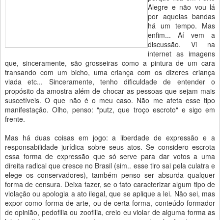
Alegre e não vou lá
por aquelas bandas
há um tempo. Mas
enfim... Aí vem a
discussão. Vi na
internet as imagens
que, sinceramente, são grosseiras como a pintura de um cara
transando com um bicho, uma criança com os dizeres criança
viada etc... Sinceramente, tenho dificuldade de entender o
propósito da amostra além de chocar as pessoas que sejam mais
suscetíveis. O que não é o meu caso. Não me afeta esse tipo
manifestação. Olho, penso: "putz, que troço escroto" e sigo em
frente.
Mas há duas coisas em jogo: a liberdade de expressão e a
responsabilidade jurídica sobre seus atos. Se considero escrota
essa forma de expressão que só serve para dar votos a uma
direita radical que cresce no Brasil (sim.. esse tiro sai pela culatra e
elege os conservadores), também penso ser absurda qualquer
forma de censura. Deixa fazer, se o fato caracterizar algum tipo de
violação ou apologia a ato ilegal, que se aplique a lei. Não sei, mas
expor como forma de arte, ou de certa forma, conteúdo formador
de opinião, pedofilia ou zoofilia, creio eu violar de alguma forma as