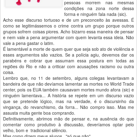
pessoas morrem nas mesmas
condições na zona norte dessa
forma e ninguém fala nada (sic).
Acho esse discurso tortuoso e de um preconceito às avessas. É
como se legitimássemos o crime contra um grupo porque outros
grupos sofrem coisas piores. Acho bizarro essa maneira de pensar
e nem vale a pena argumentar com quem levanta essa ideia. Não
vale a pena gastar o latim.
É lamentável a morte de quem quer que seja sob ato de violência e
esses argumentos são vazios. Se a polícia agiu, devemos dar os
parabéns e cobrar que assumam essa postura em todas as
regiões do Rio e não a criticar com acusações racismo ou outra
coisa.
Lembro que, no 11 de setembro, alguns colegas levantavam a
bandeira de que não devíamos lamentar as mortes no World Trade
center, pois os EUA também causavam mortes mundo afora (sic) e
ninguém lamentava... A história se repete em um discurso vazio
que se pretende lógico, mas na verdade, é o discursinho da
vingança, do revanchismo, da forra... Não compro isso. Mas me
assusta muita gente boa comprando.
Definitivamente, abrimos mão de pensar e, na ausência do que
comentar como produtivo à discussão, deveríamos optar pelo
velho, bom e tradicional silêncio.
Mas como dizem meus alunos.. "só que não"