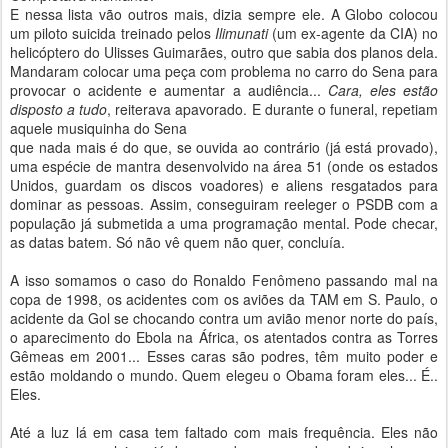
E nessa lista vão outros mais, dizia sempre ele. A Globo colocou
um piloto suicida treinado pelos
Ilimunati
(um ex-agente da CIA) no
helicóptero do Ulisses Guimarães, outro que sabia dos planos dela.
Mandaram colocar uma peça com problema no carro do Sena para
provocar o acidente e aumentar a audiência...
Cara, eles estão
disposto a tudo
, reiterava apavorado. E durante o funeral, repetiam
aquele musiquinha do Sena
que nada mais é do que, se ouvida ao contrário (já está provado),
uma espécie de mantra desenvolvido na área 51 (onde os estados
Unidos, guardam os discos voadores) e aliens resgatados para
dominar as pessoas. Assim, conseguiram reeleger o PSDB com a
população já submetida a uma programação mental. Pode checar,
as datas batem. Só não vê quem não quer, concluía.
A isso somamos o caso do Ronaldo Fenômeno passando mal na
copa de 1998, os acidentes com os aviões da TAM em S. Paulo, o
acidente da Gol se chocando contra um avião menor norte do país,
o aparecimento do Ebola na África, os atentados contra as Torres
Gêmeas em 2001... Esses caras são podres, têm muito poder e
estão moldando o mundo. Quem elegeu o Obama foram eles... É..
Eles.
Até a luz lá em casa tem faltado com mais frequência. Eles não