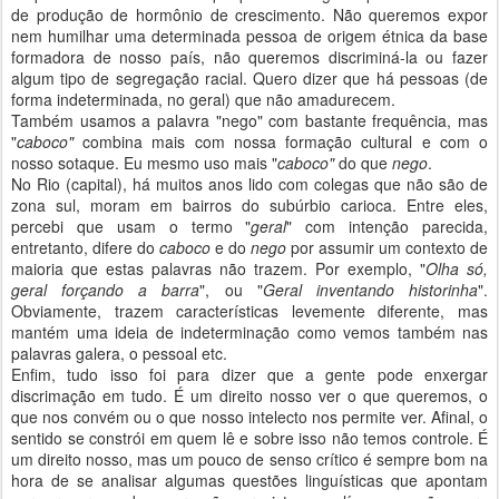
de produção de hormônio de crescimento. Não queremos expor
nem humilhar uma determinada pessoa de origem étnica da base
formadora de nosso país, não queremos discriminá-la ou fazer
algum tipo de segregação racial. Quero dizer que há pessoas (de
forma indeterminada, no geral) que não amadurecem.
Também usamos a palavra "nego" com bastante frequência, mas
"
caboco"
combina mais com nossa formação cultural e com o
nosso sotaque. Eu mesmo uso mais "
caboco"
do que
nego
.
No Rio (capital), há muitos anos lido com colegas que não são de
zona sul, moram em bairros do subúrbio carioca. Entre eles,
percebi que usam o termo "
geral
" com intenção parecida,
entretanto, difere do
caboco
e do
nego
por assumir um contexto de
maioria que estas palavras não trazem. Por exemplo, "
Olha só,
geral forçando a barra
", ou "
Geral inventando historinha
".
Obviamente, trazem características levemente diferente, mas
mantém uma ideia de indeterminação como vemos também nas
palavras galera, o pessoal etc.
Enfim, tudo isso foi para dizer que a gente pode enxergar
discrimação em tudo. É um direito nosso ver o que queremos, o
que nos convém ou o que nosso intelecto nos permite ver. Afinal, o
sentido se constrói em quem lê e sobre isso não temos controle. É
um direito nosso, mas um pouco de senso crítico é sempre bom na
hora de se analisar algumas questões linguísticas que apontam