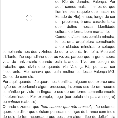
do Rio de Janeiro, Valença. Por
aqui, somos mais mineiros do que
fluminenses (aquele que nasce no
Estado do Rio), e isso, longe de ser
um problema, é uma característica
que define nossa identidade
cultural de forma bem marcante.
Comemos/fazemos comida mineira,
temos uma arquitetura semelhante
à de cidades mineiras e sotaque
semelhante aos dos vizinhos do outro lado da fronteira. Meu /s/é
sibilante, tão sopradinho que, às vezes, parece que a gente sopra
vela de aniversário quando está falando. Tive um colega de
trabalho que dizia que quando via Valença-RJ, pensava ser
incoerente. Ele achava que caía melhor se fosse Valença-MG.
Concordo com ele.
Por aqui, quando não queremos identificar alguém que exerce uma
ação ou experiencia algum processo, fazemos uso de um recurso
semântico previsto na língua, o uso de um termo semanticamente
indeterminador. Por exemplo, nego (corruptela da palavra negro)
ou
caboco
(caboclo).
Quando dizemos que "
tem caboco que não cresce
", não estamos
querendo dizer que existem pessoas mestiças de branco com índio
de pele de tom acobreado que possuem algum tipo de deficiência