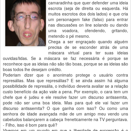
camaradinha que quer defender uma ideia
escrota (seja de direita ou esquerda. Há
muitos escrotos dos dois lados) e que cria
um personagem fake (falso) para entrar
nas discussões on line solando ou dando
uma voadora, ofendendo, gritando,
metendo o pé mesmo.
Chega a ser engraçado quando alguém
precisa de se esconder atrás de uma
máscara virtual para ter suas ideias
ouvidas/lidas. Se a máscara se faz necessária é porque se
reconhece que as ideias não são tão boas, porque se as ideias são
boas todos lhe desejam crédito.
Poderiam dizer que o anonimato protege o usuário contra
represálias. Mas que represálias? E se ainda assim há alguma
possibilidade de represália, o indivíduo deveria avaliar se a relação
custo benefício da ação vale a pena. Por exemplo, o cara tem um
chefe que é judeu e ele resolve fazer um discurso antissemita,
pode não ser uma boa ideia. Mas para quê ele vai fazer um
discurso antissemita? O que ganha com isso? Ou como uma
senhora de idade avançada mãe de um amigo meu vendo uns
cabeludos balançarem a cabeça freneticamente na TV perguntava.
- Filho, isso é bom para quê?
Vivemos em um mundo em que a liberdade de expressão é o