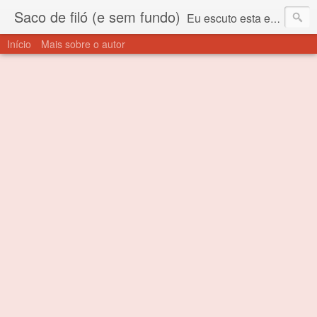
Saco de filó (e sem fundo)
Eu escuto esta expressão "saco de filó" desde criança. Para quem não sabe, filó é um tecido todo furadinho e permite que um saco feito com ele, mesmo que muito exposto ao ar soprado para dentro, nunca vai se encher. Aí está o propósito deste nome... Para viver em sociedade tem que ter saco de filó.
Início
Mais sobre o autor