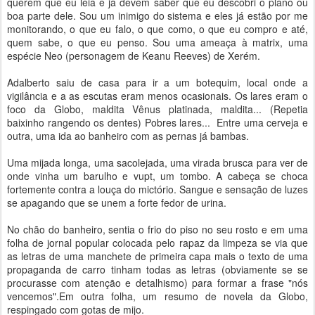
querem que eu leia e já devem saber que eu descobri o plano ou
boa parte dele. Sou um inimigo do sistema e eles já estão por me
monitorando, o que eu falo, o que como, o que eu compro e até,
quem sabe, o que eu penso. Sou uma ameaça à matrix, uma
espécie Neo (personagem de Keanu Reeves) de Xerém.
Adalberto saiu de casa para ir a um botequim, local onde a
vigilância e a as escutas eram menos ocasionais. Os lares eram o
foco da Globo, maldita Vênus platinada, maldita... (Repetia
baixinho rangendo os dentes) Pobres lares... Entre uma cerveja e
outra, uma ida ao banheiro com as pernas já bambas.
Uma mijada longa, uma sacolejada, uma virada brusca para ver de
onde vinha um barulho e vupt, um tombo. A cabeça se choca
fortemente contra a louça do mictório. Sangue e sensação de luzes
se apagando que se unem a forte fedor de urina.
No chão do banheiro, sentia o frio do piso no seu rosto e em uma
folha de jornal popular colocada pelo rapaz da limpeza se via que
as letras de uma manchete de primeira capa mais o texto de uma
propaganda de carro tinham todas as letras (obviamente se se
procurasse com atenção e detalhismo) para formar a frase "nós
vencemos".Em outra folha, um resumo de novela da Globo,
respingado com gotas de mijo.