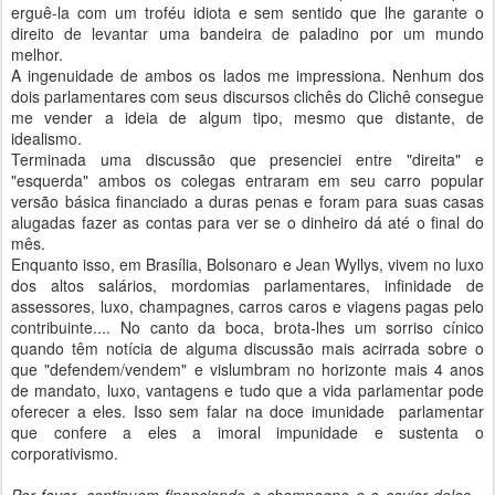
erguê-la com um troféu idiota e sem sentido que lhe garante o
direito de levantar uma bandeira de paladino por um mundo
melhor.
A ingenuidade de ambos os lados me impressiona. Nenhum dos
dois parlamentares com seus discursos clichês do Clichê consegue
me vender a ideia de algum tipo, mesmo que distante, de
idealismo.
Terminada uma discussão que presenciei entre "direita" e
"esquerda" ambos os colegas entraram em seu carro popular
versão básica financiado a duras penas e foram para suas casas
alugadas fazer as contas para ver se o dinheiro dá até o final do
mês.
Enquanto isso, em Brasília, Bolsonaro e Jean Wyllys, vivem no luxo
dos altos salários, mordomias parlamentares, infinidade de
assessores, luxo, champagnes, carros caros e viagens pagas pelo
contribuinte.... No canto da boca, brota-lhes um sorriso cínico
quando têm notícia de alguma discussão mais acirrada sobre o
que "defendem/vendem" e vislumbram no horizonte mais 4 anos
de mandato, luxo, vantagens e tudo que a vida parlamentar pode
oferecer a eles. Isso sem falar na doce imunidade parlamentar
que confere a eles a imoral impunidade e sustenta o
corporativismo.