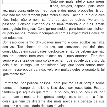
Sinto-me mais inteiro para meus
filhos, amigos, esposa, pais, cada
vez mais consciente do meu lugar e dos meus propósitos. E por
que não melhor também para meus alunos... Acho que o que eles
têm, hoje, não é nem sombra do que os outros tiveram no
passado. Consigo entendê-los de uma maneira que eles jamais
conseguirão imaginar. Consigo me moldar para tentar ser melhor,
ou pelo menos, menos incompatível com as expectativas deles de
um educador.
Confesso que tenho dificuldades mesmo é com adultos na faixa
dos 30. Tão cheios de certeza, tão convictos, tão definidos,
consolidados em suas bases ideológicas e não percebem que não
são os mesmos nem com relação ao minuto anterior. Eles têm
sempre a certeza de uma coisa e acham que aquele que discorda
dele é seu inimigo, um ser inferior. Vejo que todos somos meio
assim nesse época da vida, vejo em muitos deles o quanto já fui
igualmente tolo.
Entretanto, por política pessoal, opto por me calar porque todos
temos um tempo da tolice e isso deve ser respeitado. Espero
também que aqueles que tem 50 e poucos, 60 e poucos e vai por
aí, tenham a mesma indulgência comigo, esse tolo, que a única
coisa que tem de diferente dos mais novos é a certeza de sua
estpidez e a legitimidade de suas dúvidas.