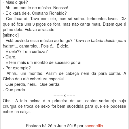
- Mais o quê?
- Ah..um monte de música. Noossa!
- E o xará dele, Cristiano Ronaldo?
- Continua aí. Tava com ele, mas só sofreu ferimentos leves. Diz
que só fica uns 3 jogos de fora, mas não canta mais. Dizem que é
primo dele. Estava arrasado.
[silêncio]
- Está ouvindo essa música ao longe? "
Tava na balada doidim para
biritar
"... cantarolou. Pois é... É dele.
- É dele?? Tem certeza?
- Claro.
- E tem mais um montão de sucesso por aí.
- Por exemplo?
- Ahhh.. um montão. Assim de cabeça nem dá para contar. A
Globo deu até cobertura especial.
- Que perda, hein... Que perda.
- Que perda.
-------x ------
Obs.: A foto acima é a primeira de um cantor sertanejo cuja
cirurgia de troca de sexo foi bem sucedida para que ele pudesse
caber na calça.
Postado há
26th June 2015
por
sacodefilo