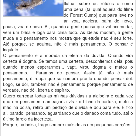
flutuar sobre os rótulos e como
uma pena (tal qual aquela do filme
do Forest Gump) que paira leve no
ar, voa, acelera, paira de novo,
pousa, voa de novo. Aí, quando a gente pensa que vai acomodar,
vem um brisa e joga para cima tudo. As ideias mudam, a gente
muda e o pensamento nos mostra que quietude não é seu forte.
Até porque, se acalma, não é mais pensamento. O pensar é
inquieto.
O pensamento é a morada da eterna da dúvida. Quando vira
certeza é dogma. Se temos uma certeza, desconfiemos dela, pois
quando menos esperarmos... vapt, virou dogma e matou o
pensamento. Paramos de pensar. Assim já não é mais
pensamento, é roupa que se compra pronta quando pensar dói.
Logo, se dói, também não é pensamento porque pensamento de
verdade, não dói, liberta o espírito.
Quero carregar todas as minhas dúvidas na algibeira e cada vez
que um pensamento ameaçar a virar o bicho da certeza, meto a
mão na bolsa, retiro um pedaço de dúvida e dou para ele. E fico
ali, parado, pensando, aguardando que o danado coma tudo, até o
último farelo da incerteza.
Porque, na bolsa, trago sempre mais delas em pequenas porções.