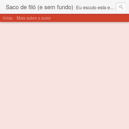
Saco de filó (e sem fundo)
Eu escuto esta expressão "saco de filó" desde criança. Para quem não sabe, filó é um tecido todo furadinho e permite que um saco feito com ele, mesmo que muito exposto ao ar soprado para dentro, nunca vai se encher. Aí está o propósito deste nome... Para viver em sociedade tem que ter saco de filó.
Início
Mais sobre o autor