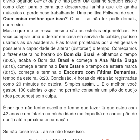
divirto jogando
Call of duty
e não perdi UM quilinho sequer! Isso é
como dizer para o cara que descarrega farinha que ele ganha
músculos e perde peso trabalhando. Uma política Pollyana de ser.
Quer coisa melhor que isso?
Olha… se não for pedir demais,
quero sim.
Mas o que me estressa mesmo são as esteiras ergométricas. Se
você comprar uma e deixar em casa ela servirá de cabide, por isso
usamos as da academia. Elas foram projetadas por alienígenas e
possuem a capacidade de alterar (distorcer) o tempo. Começamos
a fazer esteira no horário do
Bom dia Brasil
e olhamos o tempo
(8:05), acaba o Bom dia Brasil e começa a
Ana Maria Braga
(8:10), começa e termina o
Bem Estar
e o tempo da esteira marca
(8:15), começa e termina o
Encontro com Fátima Bernardes
,
tempo da esteira, 8:20. Conclusão, 4 horas de vida são registradas
como 20 minutos de esteira. Simples assim…. E o melhor, você
gastou 100 calorias o que lhe permite consumir um pão de queijo
(dos pequenos) sem culpa.
É por que não tenho escolha e tenho que fazer já que estou com
42 anos e um infarto na minha idade me impedirá de comer pão de
queijo até a próxima encarnação.
Se não fosse isso... ah se não fosse isso.