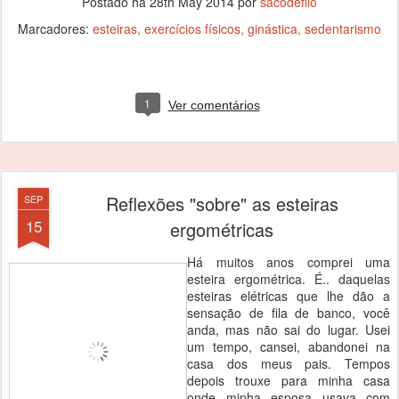
Postado há
28th May 2014
por
sacodefilo
Marcadores:
esteiras
exercícios físicos
ginástica
sedentarismo
1
Ver comentários
Reflexões "sobre" as esteiras
SEP
15
ergométricas
Há muitos anos comprei uma
esteira ergométrica. É.. daquelas
esteiras elétricas que lhe dão a
sensação de fila de banco, você
anda, mas não sai do lugar. Usei
um tempo, cansei, abandonei na
casa dos meus pais. Tempos
depois trouxe para minha casa
onde minha esposa usava com