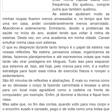
frequência. Ela quebrou, comprei
outra que também quebrou.
As esteiras ajudaram muito as
minhas roupas ficarem menos amassadas e, no tempo que tive
uma em casa, andei consideravelmente menos amarrotado.
Abandonei-a solenemente. Entretanto, devido a problemas de
saúde no início do ano, acabei tendo que voltar à rotina de
esteiras. Desta vez, em uma academia em minha cidade. Cansei
entulhar minha casa com esteiras.
O que eu desprezei durante tanto tempo é o papel da esteira nas
nossas reflexões. Na esteira, pensamos coisas, organizamos as
ideias, fazemos planejamentos e até escrevemos coisas que mais
tarde vão virar postagens em blogues. Tudo isso para esquecer
que estamos ali. Isso, até hoje, pelo menos para mim, é a melhor
estratégia para fazer essa rotina de exercício físicos e romper o
sedentarismo.
São 60 minutos de reflexões e abstrações. É mais ou menos como
se eu deixasse o corpo lá fazendo caminhada e levasse a alma
para um local mais agradável como a cadeira na frente do
computador, por exemplo. Enfim, já dominei a técnica e fiquei bom
nisso.
Mas sabe que, no fim das contas, quando volto para meu corpo e
o encontro suado e cansado, pego-o de volta como uma bolsa que