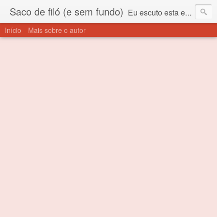
Saco de filó (e sem fundo)
Eu escuto esta expressão "saco de filó" desde criança. Para quem não sabe, filó é um tecido todo furadinho e permite que um saco feito com ele, mesmo que muito exposto ao ar soprado para dentro, nunca vai se encher. Aí está o propósito deste nome... Para viver em sociedade tem que ter saco de filó.
Início
Mais sobre o autor