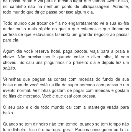
na nossa frente e vai para o mesmo lugar que vamos. Além disso,
no caminho não há nenhum ponto de ultrapassagem. Acredite,
todo mundo que dirige passa por isso algum dia.
Todo mundo que trocar de fila no engarrafamento vê a sua ex-fila
andar muito mais rápido do que a que estamos e que tínhamos
certeza de que estávamos fazendo um grande negócio ao passar
para ela.
Algum dia você reserva hotel, paga pacote, viaja para a praia e
chove. Não precisa mentir quando voltar e dizer: olha, lá nem
choveu. Só caiu uns pinguinhos no primeiro dia e depois fez um
solzão
.
Velhinhas que pagam as contas com moedas do fundo de sua
bolsa quando você está na fila do supermercado com pressa é um
evento normal. Velhinhas gostam de pagar com moedas e gostam
de filas de mercado. Você é que está com pressa.
O seu pão e o de todo mundo cai com a manteiga virada para
baixo.
Quando se tem dinheiro não tem tempo, quando se tem tempo não
tem dinheiro. Isso é uma regra geral. Poucos conseguem burlá-la.