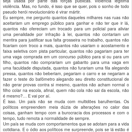
seja usada por parte das forças públicas. Violência legitima
violência. Mas, no fundo, é isso que se quer, pois o sonho de todo
pseudo herói revolucionário é virar mártir.
Eu sempre, me pergunto quantos daqueles milhares nas ruas não
aceitariam um emprego público para ganhar e não ter que ir lá,
quantos não ofereciam um trocado para um policial para aliviar
uma penalidade por infração à lei, quantos não contariam um
mentira para justificar sua falta grosseira no trabalho, quantos não
ficariam com troco a mais, quantos não usariam o acostamento e
faixa seletiva com pista particular, quantos não pagariam para ter
uma vaga comprada em um concurso público para si ou para um
filho, quantos não comprariam um gabarito para uma vaga em
uma faculdade disputada, quantos não furariam uma fila alegando
pressa, quantos não beberiam, pegariam o carro e se negariam a
fazer o teste do bafômetro alegando seu direito constitucional de
não gerar provas contra si mesmo, quantos não acham normal o
filho colar na escola, afinal, quem não cola não sai da escola, não
é mesmo?… E vai por aí.
É isso. Um país não se muda com multidões barulhentas. Os
políticos empreendem meia dúzia de alterações no calor das
coisas, ganham tempo com a burocracia dos processos e com o
tempo, tudo remota a normalidade de sempre.
Um país se muda com comportamentos que se adotam para a vida
cotidiana. E o ódio aos políticos me surpreende, pois se lá estão é