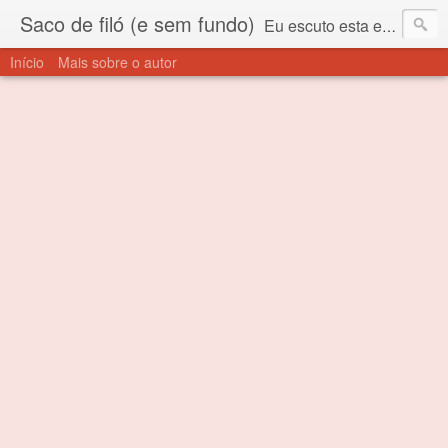
Saco de filó (e sem fundo)
Eu escuto esta expressão "saco de filó" desde criança. Para quem não sabe, filó é um tecido todo furadinho e permite que um saco feito com ele, mesmo que muito exposto ao ar soprado para dentro, nunca vai se encher. Aí está o propósito deste nome... Para viver em sociedade tem que ter saco de filó.
Início
Mais sobre o autor