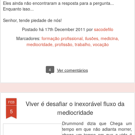
Eles ainda não encontraram a resposta para a pergunta...
Enquanto isso...
Senhor, tende piedade de nós!
Postado há
17th December 2011
por
sacodefilo
Marcadores:
formação profissional
ilusões
medicina
mediocridade
profissão
trabalho
vocação
4
Ver comentários
Viver é desafiar o inexorável fluxo da
FEB
5
mediocridade
Drummond dizia que Chega um
tempo em que não adianta morrer,
chega um tempo em que a vida é