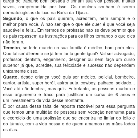
carga de trabalho bem pesada e tinham sua vida pessoal, muitas
vezes, comprometida por isso. Os meninos sonham é serem
dermatologistas de luxo na Barra da Tijuca...
Segundo
, o que os pais querem, acreditem, nem sempre é o
melhor para você. A não ser que o que ele quer é que você seja
saudável e feliz.. Em termos de profissão não se deve permitir que
os pais repassem as frustrações para os filhos tornando o que eles
não foram.
Terceiro
, se todo mundo na sua família é médico, bom para eles.
Que tal ser diferente se já tem tanta gente igual? Vai ser advogado,
professor, dentista, engenheiro, designer ou nem faça um curso
superior já que, acredite, sua felicidade e sucesso não dependem
unicamente disso.
Quarto
, desde criança você quis ser médico, policial, bombeiro,
cantor, artista, super herói, astronauta, cowboy, palhaço, soldado...
Você até não lembra, mas quis. Entretanto, as pessoas mudam e
esse argumento é fraco para justificar um curso de 6 anos e
um investimento de vida desse montante.
É por causa dessa falta de reposta razoável para essa pergunta
que temos uma multidão de pessoas sem vocação nenhuma para
o exercício de uma profissão que se encontra no limiar do leito e
do túmulo, com a vida nossa e de quem amamos nas mãos todos
os dias.