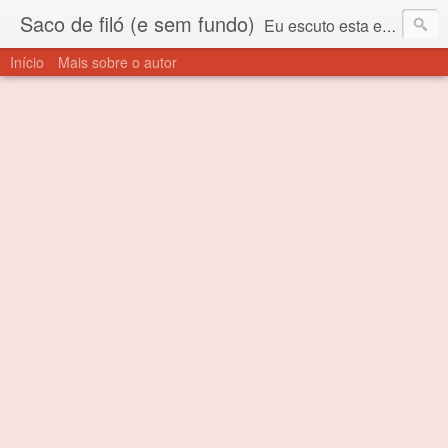
Saco de filó (e sem fundo)
Eu escuto esta expressão "saco de filó" desde criança. Para quem não sabe, filó é um tecido todo furadinho e permite que um saco feito com ele, mesmo que muito exposto ao ar soprado para dentro, nunca vai se encher. Aí está o propósito deste nome... Para viver em sociedade tem que ter saco de filó.
Início
Mais sobre o autor