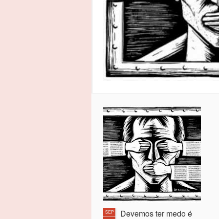
Devemos ter medo é
SEP