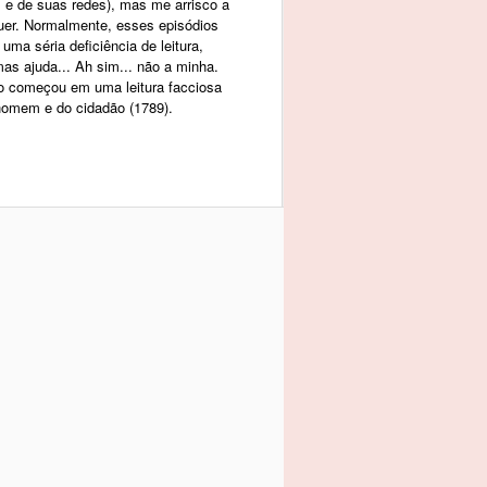
al e de suas redes), mas me arrisco a
quer. Normalmente, esses episódios
uma séria deficiência de leitura,
as ajuda... Ah sim... não a minha.
o começou em uma leitura facciosa
 homem e do cidadão (1789).