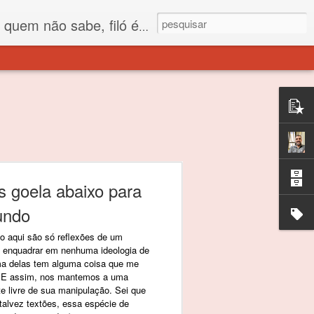
 está o propósito deste nome... Para viver em sociedade tem que ter saco de filó.
s goela abaixo para
undo
o aqui são só reflexões de um
e enquadrar em nenhuma ideologia de
ma delas tem alguma coisa que me
m. E assim, nos mantemos a uma
te livre de sua manipulação. Sei que
 talvez textões, essa espécie de