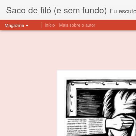
Saco de filó (e sem fundo)
Eu escuto esta expressão "saco de f
Magazine
Início
Mais sobre o autor