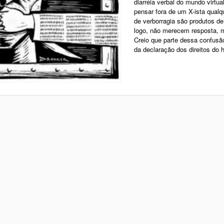
diarréia verbal do mundo virtu
pensar fora de um X-ista qual
de verborragia são produtos de 
logo, não merecem resposta, m
Creio que parte dessa confusã
da declaração dos direitos do