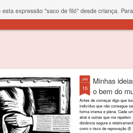
iló" desde criança. Para quem não sabe, filó é um tecido todo furadinho e permite que um saco feito com ele, mesmo que muito exposto ao ar soprado para dentro, nunca vai se encher. Aí
Minhas ideia
JAN
15
o bem do m
Antes de começar digo que iss
indivíduo que não consegue s
forma imersa e plena. Cada u
atrai e outras que me repele
distância segura e relativamen
corro o risco de reprovação (E