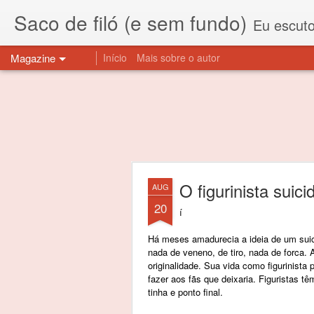
Saco de filó (e sem fundo)
Eu escuto esta expressão "saco de f
Magazine
Início
Mais sobre o autor
O figurinista suici
AUG
20
í
Há meses amadurecia a ideia de um sui
nada de veneno, de tiro, nada de forca. 
originalidade. Sua vida como figurinista
fazer aos fãs que deixaria. Figuristas t
tinha e ponto final.