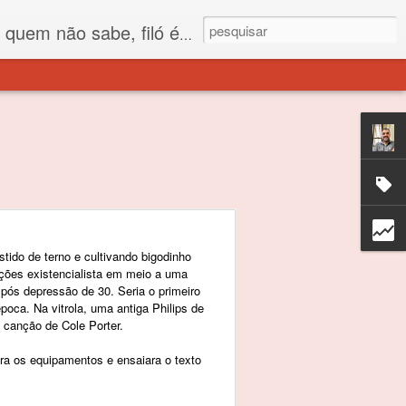
 está o propósito deste nome... Para viver em sociedade tem que ter saco de filó.
tido de terno e cultivando bigodinho
ções existencialista em meio a uma
pós depressão de 30. Seria o primeiro
poca. Na vitrola, uma antiga Philips de
 canção de Cole Porter.
ra os equipamentos e ensaiara o texto