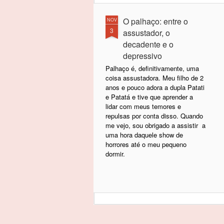
O palhaço: entre o
NOV
3
assustador, o
decadente e o
depressivo
Palhaço é, definitivamente, uma
coisa assustadora. Meu filho de 2
anos e pouco adora a dupla Patati
e Patatá e tive que aprender a
lidar com meus temores e
repulsas por conta disso. Quando
me vejo, sou obrigado a assistir a
uma hora daquele show de
horrores até o meu pequeno
dormir.
Acho que isso tudo vem de duas
coisas que trago na memória: um
filme de Stephen King chamado It
e da lembrança que tenho de circo
em minha infância.