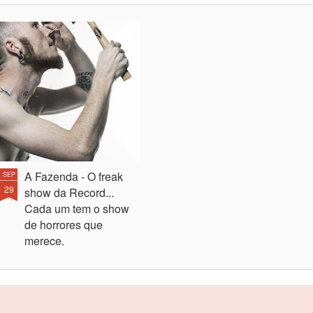
A Fazenda - O freak
SEP
29
show da Record...
Cada um tem o show
de horrores que
merece.
Começou mais uma A fazenda na
Record, uma espécie de big
brother com gente supostamente
famosa, mas que joga na série C
das celebridades. O BBB é uma