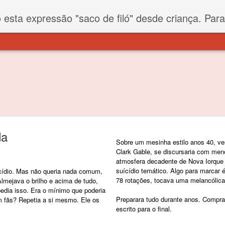
iló" desde criança. Para quem não sabe, filó é um tecido todo furadinho e permite que um saco feito com ele, mesmo que muito exposto ao ar soprado para dentro, nunca vai se encher. Aí
da
Sobre um mesinha estilo anos 40, ves
Clark Gable, se discursaria com men
atmosfera decadente de Nova Iorque 
suícídio temático. Algo para marcar é
cídio. Mas não queria nada comum,
78 rotações, tocava uma melancólica
Almejava o brilho e acima de tudo,
 pedia isso. Era o mínimo que poderia
Preparara tudo durante anos. Compra
êm fãs? Repetia a si mesmo. Ele os
escrito para o final.