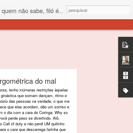
 está o propósito deste nome... Para viver em sociedade tem que ter saco de filó.
ergométrica do mal
ersa, tenho inúmeras restrições àquelas
 ginástica que somam dançam, ritmo e
sgosto das pessoas na verdade, o que me
Parece que elas acordam, dão um sorriso e
em o dia com a cara do Coringa: Why so
ocê perde peso se divertindo. Alô,
o Call of duty e não perdi UM quilinho
para o cara que descarrega farinha que