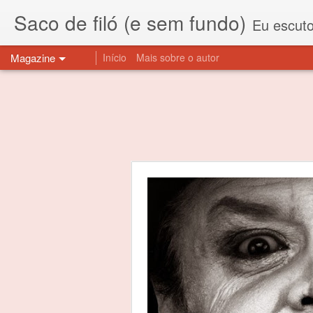
Saco de filó (e sem fundo)
Eu escuto esta expressão "saco de f
Magazine
Início
Mais sobre o autor