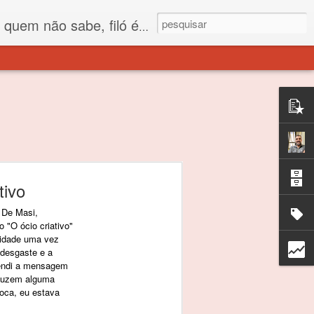
 está o propósito deste nome... Para viver em sociedade tem que ter saco de filó.
tivo
 De Masi,
o "O ócio criativo"
vidade uma vez
 desgaste e a
ntendi a mensagem
oduzem alguma
poca, eu estava