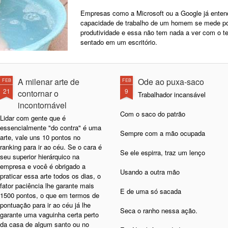
Empresas como a Microsoft ou a Google já ente
capacidade de trabalho de um homem se mede po
produtividade e essa não tem nada a ver com o t
sentado em um escritório.
A milenar arte de
Ode ao puxa-saco
FEB
FEB
21
9
contornar o
Trabalhador incansável
incontornável
Com o saco do patrão
Lidar com gente que é
essencialmente "do contra" é uma
Sempre com a mão ocupada
arte, vale uns 10 pontos no
ranking para ir ao céu. Se o cara é
Se ele espirra, traz um lenço
seu superior hierárquico na
empresa e você é obrigado a
Usando a outra mão
praticar essa arte todos os dias, o
fator paciência lhe garante mais
E de uma só sacada
1500 pontos, o que em termos de
pontuação para ir ao céu já lhe
Seca o ranho nessa ação.
garante uma vaguinha certa perto
da casa de algum santo ou no