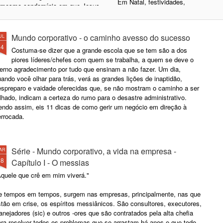
Em Natal, festividades,
mesmo condomínio em que Jesus
tem casa de praia. Daí surgirem
Sempre tem um presentinho
as estratégias para contornar o
incontornável.
Mundo corporativo - o caminho avesso do sucesso
UL
E pra manter sua sina
14
Costuma-se dizer que a grande escola que se tem são a dos
Baba os ovos direitinho.
piores líderes/chefes com quem se trabalha, a quem se deve o
terno agradecimento por tudo que ensinam a não fazer. Um dia,
ando você olhar para trás, verá as grandes lições de inaptidão,
espreparo e vaidade oferecidas que, se não mostram o caminho a ser
ilhado, indicam a certeza do rumo para o desastre administrativo.
endo assim, eis 11 dicas de como gerir um negócio em direção à
errocada.
Série - Mundo corporativo, a vida na empresa -
AR
28
Capítulo I - O messias
Aquele que crê em mim viverá."
e tempos em tempos, surgem nas empresas, principalmente, nas que
tão em crise, os espíritos messiânicos. São consultores, executores,
anejadores (sic) e outros -ores que são contratados pela alta chefia
ara resolver todos os problemas que se arrastam há anos e que todo