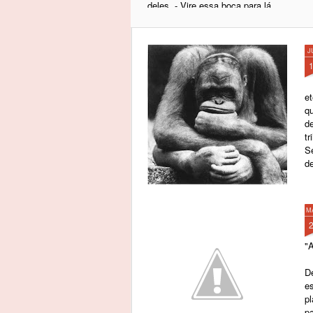
deles. - Vire essa boca para lá,
rapaz. Rebateu outro
demoniozinho assessor.
J
- Não.
e
qu
d
tr
S
d
1.
M
"
D
es
pl
p