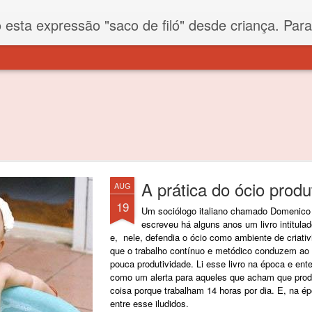
iló" desde criança. Para quem não sabe, filó é um tecido todo furadinho e permite que um saco feito com ele, mesmo que muito exposto ao ar soprado para dentro, nunca vai se encher. Aí
A prática do ócio produ
AUG
19
Um sociólogo italiano chamado Domenico
escreveu há alguns anos um livro intitulad
e, nele, defendia o ócio como ambiente de criati
que o trabalho contínuo e metódico conduzem ao
pouca produtividade. Li esse livro na época e e
como um alerta para aqueles que acham que pr
coisa porque trabalham 14 horas por dia. E, na é
entre esse iludidos.