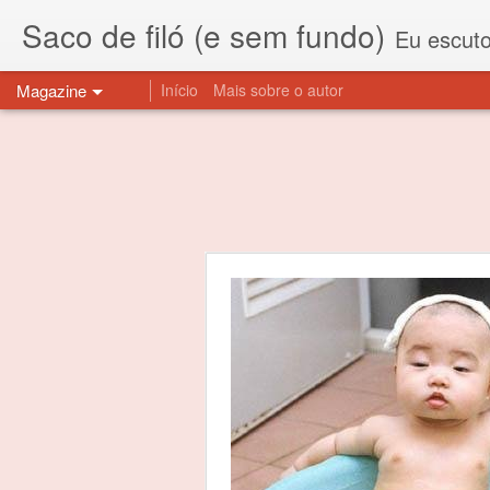
Saco de filó (e sem fundo)
Eu escuto esta expressão "saco de f
Magazine
Início
Mais sobre o autor