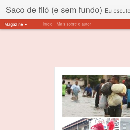
Saco de filó (e sem fundo)
Eu escuto esta expressão "saco de f
Magazine
Início
Mais sobre o autor