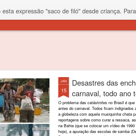
iló" desde criança. Para quem não sabe, filó é um tecido todo furadinho e permite que um saco feito com ele, mesmo que muito exposto ao ar soprado para dentro, nunca vai se encher. Aí
Desastres das ench
JAN
15
carnaval, todo ano 
O problema das catástrofes no Brasil é qu
antes do carnaval. Todos ficam indignados 
a globeleza com aquela musiquinha chata p
reportagens sobre como curar a ressaca, as
na Bahia (que se colocar um vídeo de 199
hoje), a apuração das escolas de samba (Dez