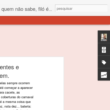
 está o propósito deste nome... Para viver em sociedade tem que ter saco de filó.
entes e
tem.
e elas sempre ocorrem
até começar a aparecer
ara cacete, as
 coberturas do carnaval
0 é a mesma coisa que
, nota dez... bateria: