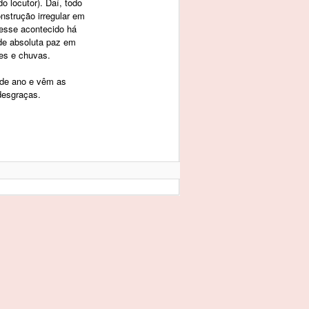
 locutor). Daí, todo
strução irregular em
esse acontecido há
e absoluta paz em
es e chuvas.
 de ano e vêm as
desgraças.