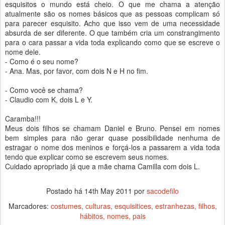
esquisitos o mundo está cheio. O que me chama a atenção
atualmente são os nomes básicos que as pessoas complicam só
para parecer esquisito. Acho que isso vem de uma necessidade
absurda de ser diferente. O que também cria um constrangimento
para o cara passar a vida toda explicando como que se escreve o
nome dele.
- Como é o seu nome?
- Ana. Mas, por favor, com dois N e H no fim.
- Como você se chama?
- Claudio com K, dois L e Y.
Caramba!!!
Meus dois filhos se chamam Daniel e Bruno. Pensei em nomes
bem simples para não gerar quase possibilidade nenhuma de
estragar o nome dos meninos e forçá-los a passarem a vida toda
tendo que explicar como se escrevem seus nomes.
Cuidado apropriado já que a mãe chama Camilla com dois L.
Postado há
14th May 2011
por
sacodefilo
Marcadores:
costumes
culturas
esquisitices
estranhezas
filhos
hábitos
nomes
pais