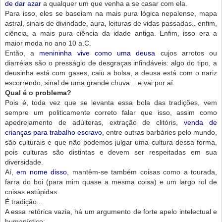
de dar azar
a qualquer um que venha a se casar com ela.
Para isso, eles se baseiam na mais pura lógica nepalense, mapa
astral, sinais de divindade, aura, leituras de vidas passadas.. enfim,
ciência, a mais pura ciência da idade antiga. Enfim, isso era a
maior moda no ano 10 a.C.
Então, a
menininha vive como uma deusa
cujos arrotos ou
diarréias são o presságio de desgraças infindáveis: algo do tipo, a
deusinha está com gases, caiu a bolsa, a deusa está com o nariz
escorrendo, sinal de uma grande chuva... e vai por aí.
Qual é o problema?
Pois é, toda vez que se levanta essa bola das tradições, vem
sempre um politicamente correto falar que isso, assim como
apedrejamento de adúlteras, extração de clitóris,
venda de
crianças para trabalho escravo,
entre outras barbáries pelo mundo,
são culturais e que não podemos julgar uma cultura dessa forma,
pois culturas são distintas e devem ser respeitadas em sua
diversidade.
Aí,
em nome disso
, mantêm-se também coisas como a tourada,
farra do boi (para mim quase a mesma coisa) e um largo rol de
coisas estúpidas.
É tradição...
A essa retórica vazia, há um argumento de forte apelo intelectual e
humanístico: