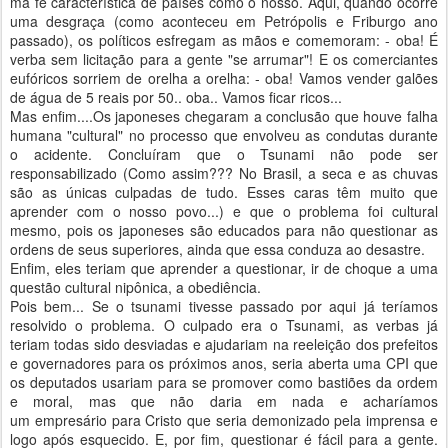
má fé característica de países como o nosso. Aqui, quando ocorre
uma desgraça (como aconteceu em Petrópolis e Friburgo ano
passado), os políticos esfregam as mãos e comemoram: - oba! É
verba sem licitação para a gente "se arrumar"! E os comerciantes
eufóricos sorriem de orelha a orelha: - oba! Vamos vender galões
de água de 5 reais por 50.. oba.. Vamos ficar ricos...
Mas enfim....Os japoneses chegaram a conclusão que houve falha
humana "cultural" no processo que envolveu as condutas durante
o acidente. Concluíram que o Tsunami não pode ser
responsabilizado (Como assim??? No Brasil, a seca e as chuvas
são as únicas culpadas de tudo. Esses caras têm muito que
aprender com o nosso povo...) e que o problema foi cultural
mesmo, pois os japoneses são educados para não questionar as
ordens de seus superiores, ainda que essa conduza ao desastre.
Enfim, eles teriam que aprender a questionar, ir de choque a uma
questão cultural nipônica, a obediência.
Pois bem... Se o tsunami tivesse passado por aqui já teríamos
resolvido o problema. O culpado era o Tsunami, as verbas já
teriam todas sido desviadas e ajudariam na reeleição dos prefeitos
e governadores para os próximos anos, seria aberta uma CPI que
os deputados usariam para se promover como bastiões da ordem
e moral, mas que não daria em nada e acharíamos
um
empresário
para Cristo que seria demonizado pela imprensa e
logo após esquecido. E, por fim, questionar é fácil para a gente.