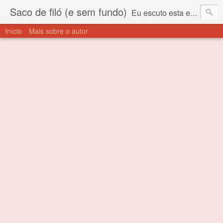
Saco de filó (e sem fundo)
Eu escuto esta expressão "saco de filó" desde criança. Para quem não sabe, filó é um tecido todo furadinho e permite que um saco feito com ele, mesmo que muito exposto ao ar soprado para dentro, nunca vai se encher. Aí está o propósito deste nome... Para viver em sociedade tem que ter saco de filó.
Início
Mais sobre o autor