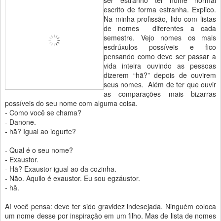
ser estranho ter nome normal
escrito de forma estranha. Explico.
Na minha profissão, lido com listas
de nomes diferentes a cada
semestre. Vejo nomes os mais
esdrúxulos possíveis e fico
pensando como deve ser passar a
vida inteira ouvindo as pessoas
dizerem “hã?” depois de ouvirem
seus nomes. Além de ter que ouvir
as comparações mais bizarras
possíveis do seu nome com alguma coisa.
- Como você se chama?
- Danone.
- hã? Igual ao iogurte?
- Qual é o seu nome?
- Exaustor.
- Hã? Exaustor igual ao da cozinha.
- Não. Aquilo é exaustor. Eu sou egzáustor.
- hã.
Aí você pensa: deve ter sido gravidez indesejada. Ninguém coloca
um nome desse por inspiração em um filho. Mas de lista de nomes