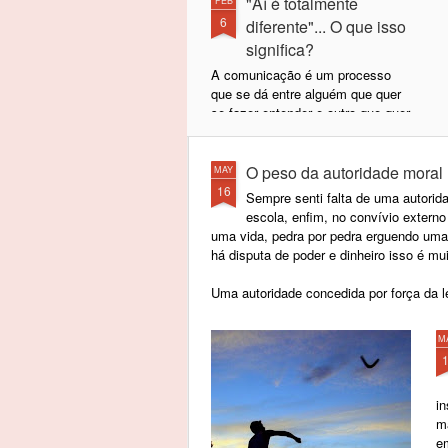
"Aí é totalmente
FEB
6
diferente"... O que isso
significa?
A comunicação é um processo
que se dá entre alguém que quer
se fazer entender e outro que quer
entender. Esse é princípio básico
expresso por H.P. Grice quando
começa a falar sobre
O peso da autoridade moral
MAY
comunicação. Se um dos lados
16
Sempre senti falta de uma autorid
falhar, não existe comunicação.
escola, enfim, no convívio externo
Existem duas pessoas falando
uma vida, pedra por pedra erguendo um
para si mesmas. Isso não é
há disputa de poder e dinheiro isso é mui
comunicação.
Uma autoridade concedida por força da 
M
in
ma
e