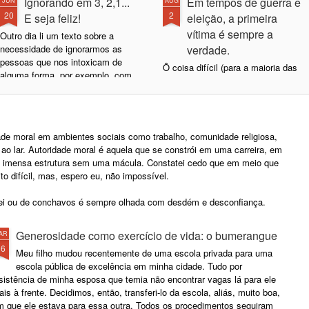
Ignorando em 3, 2,1...
Em tempos de guerra e
JUN
AUG
20
2
E seja feliz!
eleição, a primeira
vítima é sempre a
Outro dia li um texto sobre a
necessidade de ignorarmos as
verdade.
pessoas que nos intoxicam de
Ô coisa difícil (para a maioria das
alguma forma, por exemplo, com
pessoas) é pensar. Ainda mais
seu radicalismo, com sua
em tempos de eleição... No geral,
cegueira ideológica, com sua
há 3 coisas que motivam
necessidade de convencer o
fortemente o ser humano em
mundo de que estão certas e,
aderir um uma campanha de um
ade moral em ambientes sociais como trabalho, comunidade religiosa,
obviamente, de que são
partido/candidato X ou Y: 1.
 ao lar. Autoridade moral é aquela que se constrói em uma carreira, em
fodásticas. Ou, simplesmente,
Interesse pessoal. Você é um
a imensa estrutura sem uma mácula. Constatei cedo que em meio que
porque gostam de reclamar, fazer
profissional que trabalha com o
to difícil, mas, espero eu, não impossível.
fofoca, encher o saco de alguma
partido ou o candidato, obtém
forma.
proveitos pessoais em
lei ou de conchavos é sempre olhada com desdém e desconfiança.
conseqüência disso e é natural
que defenda seus interesses; 2.
Generosidade como exercício de vida: o bumerangue
AR
Ingenuidade. Você acredita que
16
fulano vai mudar alguma coisa,
Meu filho mudou recentemente de uma escola privada para uma
que tem boas intenções que quer
escola pública de excelência em minha cidade. Tudo por
um mundo melhor além dos
sistência de minha esposa que temia não encontrar vagas lá para ele
vídeos de campanha em que ele
is à frente. Decidimos, então, transferi-lo da escola, aliás, muito boa,
mostra jovens balançando
m que ele estava para essa outra. Todos os procedimentos seguiram