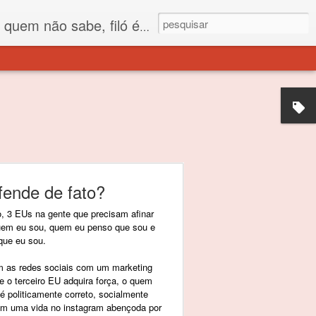
 está o propósito deste nome... Para viver em sociedade tem que ter saco de filó.
fende de fato?
, 3 EUs na gente que precisam afinar
uem eu sou, quem eu penso que sou e
que eu sou.
m as redes sociais com um marketing
e o terceiro EU adquira força, o quem
 politicamente correto, socialmente
tem uma vida no instagram abençoda por