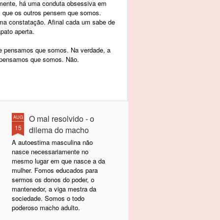
mente, há uma conduta obsessiva em
 que os outros pensem que somos.
uma constatação. Afinal cada um sabe de
pato aperta.
ue pensamos que somos. Na verdade, a
 pensamos que somos. Não.
O mal resolvido - o
AUG
15
dilema do macho
A autoestima masculina não
nasce necessariamente no
mesmo lugar em que nasce a da
mulher. Fomos educados para
sermos os donos do poder, o
mantenedor, a viga mestra da
sociedade. Somos o todo
poderoso macho adulto.