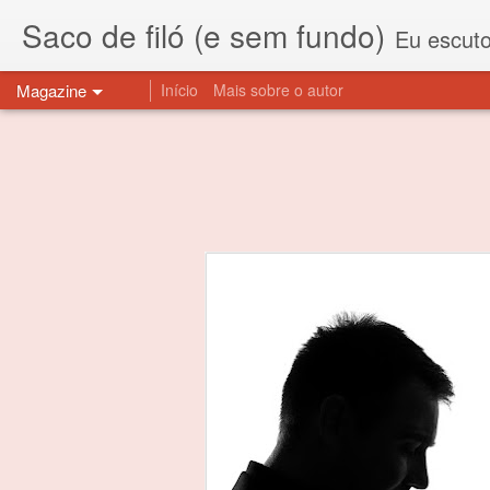
Saco de filó (e sem fundo)
Eu escuto esta expressão "saco de f
Magazine
Início
Mais sobre o autor