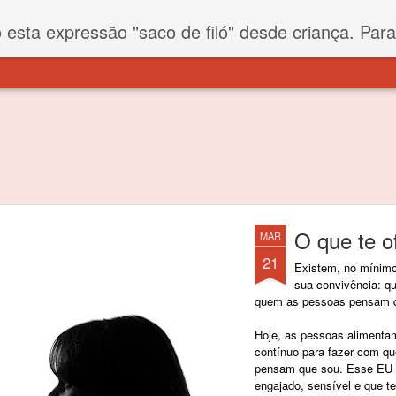
iló" desde criança. Para quem não sabe, filó é um tecido todo furadinho e permite que um saco feito com ele, mesmo que muito exposto ao ar soprado para dentro, nunca vai se encher. Aí
O que te o
MAR
21
Existem, no mínimo
sua convivência: q
quem as pessoas pensam 
Hoje, as pessoas alimenta
contínuo para fazer com qu
pensam que sou. Esse EU é
engajado, sensível e que 