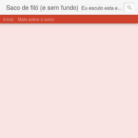
Saco de filó (e sem fundo)
Eu escuto esta expressão "saco de filó" desde criança. Para quem não sabe, filó é um tecido todo furadinho e permite que um saco feito com ele, mesmo que muito exposto ao ar soprado para dentro, nunca vai se encher. Aí está o propósito deste nome... Para viver em sociedade tem que ter saco de filó.
Início
Mais sobre o autor