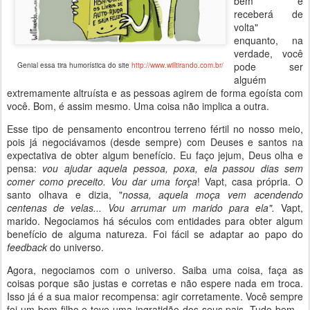
bem e
receberá de
volta"
enquanto, na
verdade, você
pode ser
Genial essa tira humorística do site
http://www.willtirando.com.br/
alguém
extremamente altruísta e as pessoas agirem de forma egoísta com
você. Bom, é assim mesmo. Uma coisa não implica a outra.
Esse tipo de pensamento encontrou terreno fértil no nosso meio,
pois já negociávamos (desde sempre) com Deuses e santos na
expectativa de obter algum benefício. Eu faço jejum, Deus olha e
pensa:
vou ajudar aquela pessoa, poxa, ela passou dias sem
comer como preceito. Vou dar uma força
! Vapt, casa própria. O
santo olhava e dizia, "
nossa, aquela moça vem acendendo
centenas de velas... Vou arrumar um marido para ela".
Vapt,
marido. Negociamos há séculos com entidades para obter algum
benefício de alguma natureza. Foi fácil se adaptar ao papo do
feedback
do universo.
Agora, negociamos com o universo. Saiba uma coisa, faça as
coisas porque são justas e corretas e não espere nada em troca.
Isso já é a sua maior recompensa: agir corretamente. Você sempre
foi um bom filho e teve uma ingratidão dos seus pais. Tudo bem...