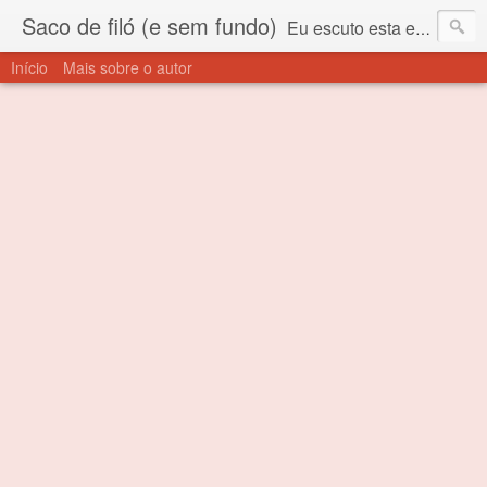
Saco de filó (e sem fundo)
Eu escuto esta expressão "saco de filó" desde criança. Para quem não sabe, filó é um tecido todo furadinho e permite que um saco feito com ele, mesmo que muito exposto ao ar soprado para dentro, nunca vai se encher. Aí está o propósito deste nome... Para viver em sociedade tem que ter saco de filó.
Início
Mais sobre o autor