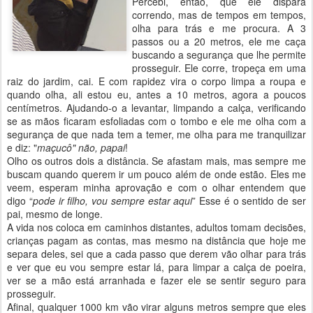
Percebi, então, que ele dispara
correndo, mas de tempos em tempos,
olha para trás e me procura. A 3
passos ou a 20 metros, ele me caça
buscando a segurança que lhe permite
prosseguir. Ele corre, tropeça em uma
raiz do jardim, cai. E com rapidez vira o corpo limpa a roupa e
quando olha, ali estou eu, antes a 10 metros, agora a poucos
centímetros. Ajudando-o a levantar, limpando a calça, verificando
se as mãos ficaram esfoliadas com o tombo e ele me olha com a
segurança de que nada tem a temer, me olha para me tranquilizar
e diz: "
maçucô" não, papai
!
Olho os outros dois a distância. Se afastam mais, mas sempre me
buscam quando querem ir um pouco além de onde estão. Eles me
veem, esperam minha aprovação e com o olhar entendem que
digo “
pode ir filho, vou sempre estar aqui
” Esse é o sentido de ser
pai, mesmo de longe.
A vida nos coloca em caminhos distantes, adultos tomam decisões,
crianças pagam as contas, mas mesmo na distância que hoje me
separa deles, sei que a cada passo que derem vão olhar para trás
e ver que eu vou sempre estar lá, para limpar a calça de poeira,
ver se a mão está arranhada e fazer ele se sentir seguro para
prosseguir.
Afinal, qualquer 1000 km vão virar alguns metros sempre que eles