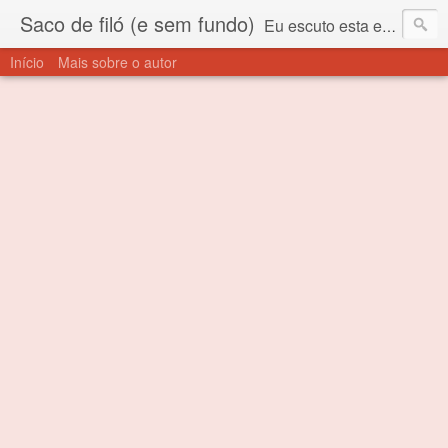
Saco de filó (e sem fundo)
Eu escuto esta expressão "saco de filó" desde criança. Para quem não sabe, filó é um tecido todo furadinho e permite que um saco feito com ele, mesmo que muito exposto ao ar soprado para dentro, nunca vai se encher. Aí está o propósito deste nome... Para viver em sociedade tem que ter saco de filó.
Início
Mais sobre o autor