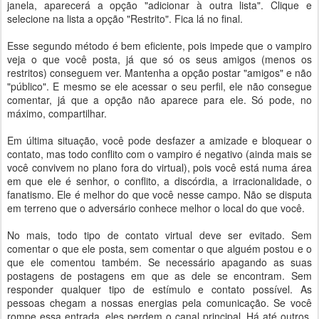
janela, aparecerá a opção "adicionar à outra lista". Clique e
selecione na lista a opção "Restrito". Fica lá no final.
Esse segundo método é bem eficiente, pois impede que o vampiro
veja o que você posta, já que só os seus amigos (menos os
restritos) conseguem ver. Mantenha a opção postar "amigos" e não
"público". E mesmo se ele acessar o seu perfil, ele não consegue
comentar, já que a opção não aparece para ele. Só pode, no
máximo, compartilhar.
Em última situação, você pode desfazer a amizade e bloquear o
contato, mas todo conflito com o vampiro é negativo (ainda mais se
você convivem no plano fora do virtual), pois você está numa área
em que ele é senhor, o conflito, a discórdia, a irracionalidade, o
fanatismo. Ele é melhor do que você nesse campo. Não se disputa
em terreno que o adversário conhece melhor o local do que você.
No mais, todo tipo de contato virtual deve ser evitado. Sem
comentar o que ele posta, sem comentar o que alguém postou e o
que ele comentou também. Se necessário apagando as suas
postagens de postagens em que as dele se encontram. Sem
responder qualquer tipo de estímulo e contato possível. As
pessoas chegam a nossas energias pela comunicação. Se você
rompe essa entrada, eles perdem o canal principal. Há até outros,