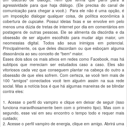
agressividade para que haja diálogo. (Ele precisa do canal de
comunicação para chegar a você.) Para ele não é uma opção, é
um imposição dialogar qualquer coisa, de política econômica à
cobertura de
cupcake
. Possui ideias fixas e se envolve em pelo
menos uma dúzia de tretas de internet por dia em comentários em
postagens de outras pessoas. Ele se alimenta da discórdia e da
obsessão de ser alguém escolhido para mudar algo maior, um
neomessias digital. Todos são seus inimigos em potencial.
Principalmente, os que deles discordam ou que esboçam alguma
dissonância ao seu conceito de "bem" maior.
Esses dois sãos os mais ativos em redes como Facebook, mas há
subtipos que mereciam ser estudados caso a caso. Eles são
vitoriosos cada vez que conseguem plantar na cabeça do outro a
obsessão de que eles sofrem. Com certeza, se você tem mais de
100 "amigos" conectados você tem alguém assim na sua rede
social. Mas a notícia boa é que há algumas maneiras de se blindar
contra eles:
1. Acesse o perfil do vampiro e clique em deixar de seguir (isso
funciona maravilhosamente bem com o primeiro tipo). Mas com o
segundo, esse vai em seu encontro o tempo todo e requer mais
cuidado;
2. Acesse o perfil vampiro de energia, clique em amigo. Abrirá uma