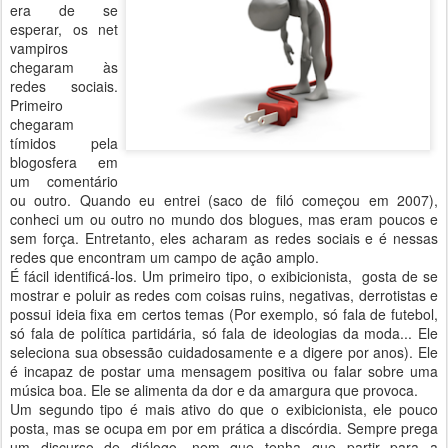
era de se
esperar, os net
vampiros
chegaram às
redes sociais.
Primeiro
chegaram
tímidos pela
blogosfera em
um comentário
ou outro. Quando eu entrei (saco de filó começou em 2007),
conheci um ou outro no mundo dos blogues, mas eram poucos e
sem força. Entretanto, eles acharam as redes sociais e é nessas
redes que encontram um campo de ação amplo.
É fácil identificá-los. Um primeiro tipo, o exibicionista, gosta de se
mostrar e poluir as redes com coisas ruins, negativas, derrotistas e
possui ideia fixa em certos temas (Por exemplo, só fala de futebol,
só fala de política partidária, só fala de ideologias da moda... Ele
seleciona sua obsessão cuidadosamente e a digere por anos). Ele
é incapaz de postar uma mensagem positiva ou falar sobre uma
música boa. Ele se alimenta da dor e da amargura que provoca.
Um segundo tipo é mais ativo do que o exibicionista, ele pouco
posta, mas se ocupa em por em prática a discórdia. Sempre prega
um discurso de diálogo, nem que tenha que partir para a