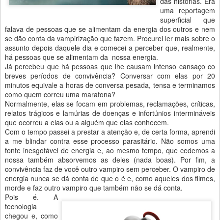
das histórias. Era
uma reportagem
superficial que
falava de pessoas que se alimentam da energia dos outros e nem
se dão conta da vampirização que fazem. Procurei ler mais sobre o
assunto depois daquele dia e comecei a perceber que, realmente,
há pessoas que se alimentam da nossa energia.
Já percebeu que há pessoas que lhe causam intenso cansaço co
breves períodos de convivência? Conversar com elas por 20
minutos equivale a horas de conversa pesada, tensa e terminamos
como quem correu uma maratona?
Normalmente, elas se focam em problemas, reclamações, críticas,
relatos trágicos e lamúrias de doenças e infortúnios intermináveis
que ocorreu a elas ou a alguém que elas conhecem.
Com o tempo passei a prestar a atenção e, de certa forma, aprendi
a me blindar contra esse processo parasitário. Não somos uma
fonte inesgotável de energia e, ao mesmo tempo, que cedemos a
nossa também absorvemos as deles (nada boas). Por fim, a
convivência faz de você outro vampiro sem perceber. O vampiro de
energia nunca se dá conta de que o é e, como aqueles dos filmes,
morde e faz outro vampiro que também não se dá conta.
Pois é. A
tecnologia
chegou e, como