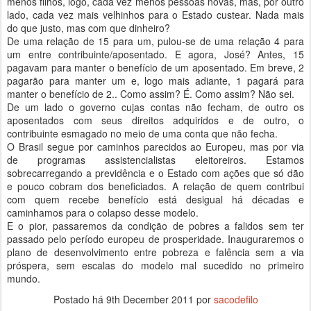
menos filhos, logo, cada vez menos pessoas novas, mas, por outro
lado, cada vez mais velhinhos para o Estado custear. Nada mais
do que justo, mas com que dinheiro?
De uma relação de 15 para um, pulou-se de uma relação 4 para
um entre contribuinte/aposentado. E agora, José? Antes, 15
pagavam para manter o benefício de um aposentado. Em breve, 2
pagarão para manter um e, logo mais adiante, 1 pagará para
manter o benefício de 2.. Como assim? É. Como assim? Não sei.
De um lado o governo cujas contas não fecham, de outro os
aposentados com seus direitos adquiridos e de outro, o
contribuinte esmagado no meio de uma conta que não fecha.
O Brasil segue por caminhos parecidos ao Europeu, mas por via
de programas assistencialistas eleitoreiros. Estamos
sobrecarregando a previdência e o Estado com ações que só dão
e pouco cobram dos beneficiados. A relação de quem contribui
com quem recebe benefício está desigual há décadas e
caminhamos para o colapso desse modelo.
E o pior, passaremos da condição de pobres a falidos sem ter
passado pelo período europeu de prosperidade. Inauguraremos o
plano de desenvolvimento entre pobreza e falência sem a via
próspera, sem escalas do modelo mal sucedido no primeiro
mundo.
Postado há
9th December 2011
por
sacodefilo