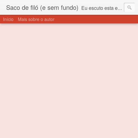
Saco de filó (e sem fundo)
Eu escuto esta expressão "saco de filó" desde criança. Para quem não sabe, filó é um tecido todo furadinho e permite que um saco feito com ele, mesmo que muito exposto ao ar soprado para dentro, nunca vai se encher. Aí está o propósito deste nome... Para viver em sociedade tem que ter saco de filó.
Início
Mais sobre o autor