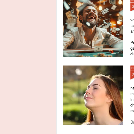
v
t
a
P
g
di
D
n
m
i
d
r
Da