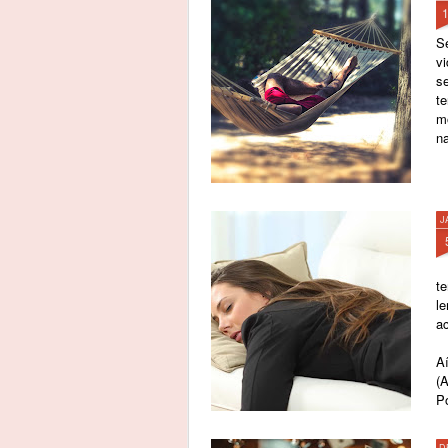
S
v
se
t
m
na
J
te
l
ac
A
(
P
D