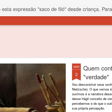
iló" desde criança. Para quem não sabe, filó é um tecido todo furadinho e permite que um saco feito com ele, mesmo que muito exposto ao ar soprado para dentro, nunca vai se encher. Aí
Quem conta
MAR
2
"verdade"
Vou desconstruir seus son
Nietzsche). O que vemos é
ouvimos é a narrativa dess
desse frágil conceito de ve
percebemos e do que o out
sua própria percepção.