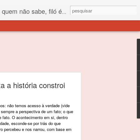
 está o propósito deste nome... Para viver em sociedade tem que ter saco de filó.
 a história constroi
hos: não temos acesso à verdade (vide
 sempre a perspectiva de um fato; o que
e fato. O acontecimento em si, dentro
rdade, esconde-se por trás do que
ro percebeu e nos narrou, com base em