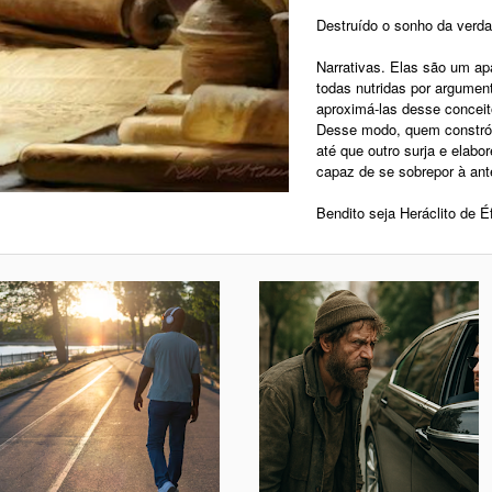
Destruído o sonho da verda
Narrativas. Elas são um a
todas nutridas por argumen
aproximá-las desse concei
Desse modo, quem constrói 
até que outro surja e elabo
capaz de se sobrepor à ante
Bendito seja Heráclito de É