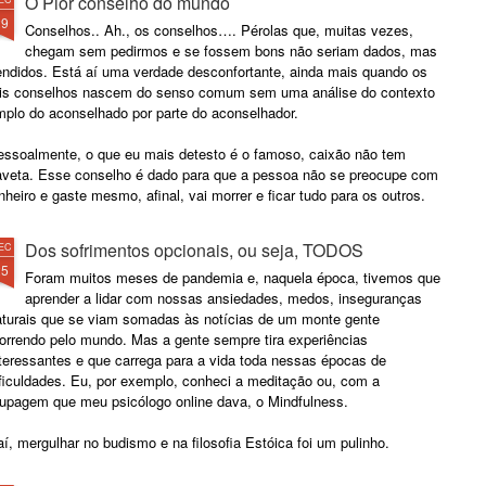
O Pior conselho do mundo
29
Conselhos.. Ah., os conselhos…. Pérolas que, muitas vezes,
chegam sem pedirmos e se fossem bons não seriam dados, mas
endidos. Está aí uma verdade desconfortante, ainda mais quando os
ais conselhos nascem do senso comum sem uma análise do contexto
mplo do aconselhado por parte do aconselhador.
essoalmente, o que eu mais detesto é o famoso, caixão não tem
aveta. Esse conselho é dado para que a pessoa não se preocupe com
nheiro e gaste mesmo, afinal, vai morrer e ficar tudo para os outros.
Dos sofrimentos opcionais, ou seja, TODOS
EC
25
Foram muitos meses de pandemia e, naquela época, tivemos que
aprender a lidar com nossas ansiedades, medos, inseguranças
aturais que se viam somadas às notícias de um monte gente
orrendo pelo mundo. Mas a gente sempre tira experiências
nteressantes e que carrega para a vida toda nessas épocas de
ificuldades. Eu, por exemplo, conheci a meditação ou, com a
oupagem que meu psicólogo online dava, o Mindfulness.
í, mergulhar no budismo e na filosofia Estóica foi um pulinho.