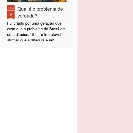
Qual é o problema de
FEB
9
verdade?
Fui criado por uma geração que
dizia que o problema do Brasil era
só a ditadura. Sim, é irrefutável
afirmar que a ditadura é um
problema para qualquer povo e,
felizmente, a nossa terminou em
1985, com a volta da democracia
e a eleição de Tancredo Neves
naquele ano. Desde 1989,
passamos a escolher nossos
representantes políticos e, hoje,
temos uma democracia sólida e
estabelecida. A ditadura acabou,
mas, lamentavelmente, não nos
tornamos uma Dinamarca.