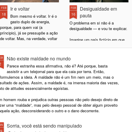
Ir e voltar
Desigualdade em
FEB
FEB
18
16
pauta
Bom mesmo é voltar. Ir é o
gasto duplo de energia,
O problema em si não é a
porque, para quem vai (a
desigualdade — e vou te explicar.
príncipio), já se pressupõe a ação
de voltar. Mas, na verdade, voltar
Imagine um país fictício em que
é tão bom que a gente se imagina
80% da população ganham mil
indo só para sentir o prazer de
reais e 20% ganham dez mil.
voltar.
Nesse cenário, temos uma
Não existe maldade no mundo
EB
desigualdade salarial de nove mil
2
Parece estranha essa afirmativa, não é? Até porque, basta
Mas melhor mesmo é não ir.
reais na média. Se o problema for
assistir a um telejornal para que ela caia por terra. Então,
Lembra quando você não ia à aula
apenas a desigualdade, o foco
eformulemos a ideia. A maldade não é um fim nem um meio, mas o
e ficava em casa doente, fingindo
está na diferença entre os grupos,
esultado de ações. Assim, a maldade é, na imensa maioria das vezes,
que estava doente ou só
e não na baixa renda dos 80% da
uto de atitudes essencialmente egoístas.
exagerando uma leve
população.
indisposição? Pois é... tinha
m homem rouba e prejudica outras pessoas não pelo desejo direto de
aquele momento mágico em que
azer uma “maldade”, mas pelo desejo pessoal de obter algum proveito
você olhava no relógio e pensava:
aquela ação, desconsiderando o outro e o dano decorrente.
“essa hora o pessoal está tendo
aula de química”.
Sorria, você está sendo manipulado
AN
29