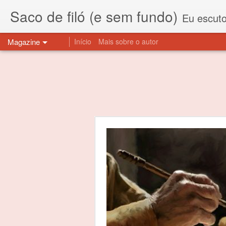
Saco de filó (e sem fundo)
Eu escuto esta expressão "saco de f
Magazine
Início
Mais sobre o autor