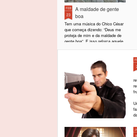
A maldade de gente
FEB
23
boa
Tem uma música do Chico César
que começa dizendo: “Deus me
proteja de mim e da maldade de
gente boa”. E isso reforça aquele
ditado popular segundo o qual de
boas intenções o inferno está
cheio.
F
Sabe por quê?
r
Basicamente porque, por trás de
r
uma má intenção, geralmente só
fr
existem intenções ainda piores. É
improvável (para não me
U
aventurar no termo impossível)
f
que, por trás de uma má intenção,
d
exista uma boa intenção. Não se
alcançam coisas boas por meio
de ações mal-intencionadas.
J