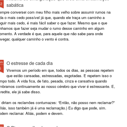
12
sabática
empre conversei com meu filho mais velho sobre assumir rumos na
ida o mais cedo possível já que, quando ele traça um caminho a
guir mais cedo, é mais fácil saber o que fazer. Mesmo que o que
enhamos que fazer seja mudar o rumo desse caminho em algum
omento. A verdade é que, para aquele que não sabe para onde
vegar, qualquer caminho o vento é contra.
O estresse de cada dia
AN
5
Vivemos um período em que, todos os dias, as pessoas repetem
que estão cansadas, estressadas, esgotadas. E repetem isso o
mpo todo. A vida fica, de fato, pesada, cinza e cansativa quando
embramos continuamente ao nosso cérebro que viver é estressante. E,
redite, ele já sabe disso.
í diriam os reclamões contumazes: “Então, não posso nem reclamar?”
Aliás, isso também já é uma reclamação.) Eu digo que pode, sim.
odem reclamar. Aliás, podem e devem.
EC