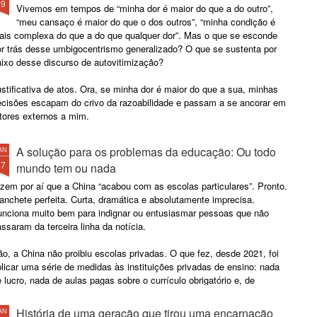
19
Vivemos em tempos de “minha dor é maior do que a do outro”,
“meu cansaço é maior do que o dos outros”, “minha condição é
ais complexa do que a do que qualquer dor”. Mas o que se esconde
or trás desse umbigocentrismo generalizado? O que se sustenta por
aixo desse discurso de autovitimização?
stificativa de atos. Ora, se minha dor é maior do que a sua, minhas
ecisões escapam do crivo da razoabilidade e passam a se ancorar em
tores externos a mim.
A solução para os problemas da educação: Ou todo
AN
17
mundo tem ou nada
zem por aí que a China “acabou com as escolas particulares”. Pronto.
nchete perfeita. Curta, dramática e absolutamente imprecisa.
unciona muito bem para indignar ou entusiasmar pessoas que não
ssaram da terceira linha da notícia.
o, a China não proibiu escolas privadas. O que fez, desde 2021, foi
licar uma série de medidas às instituições privadas de ensino: nada
 lucro, nada de aulas pagas sobre o currículo obrigatório e, de
eferência, nada de entusiasmo empresarial.
História de uma geração que tirou uma encarnação
AN