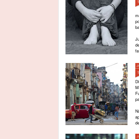
m
p
b
Ju
d
fa
J
Di
Ma
F
pa
Nã
ap
de
pr
J