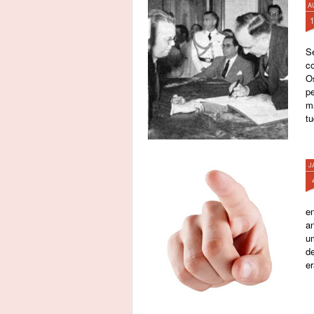
A
S
c
O
p
m
tu
J
e
an
u
de
e