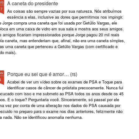
A caneta do presidente
UG
17
As coisas são sempre vazias por sua natureza. Nós atribuímos
essência a elas, inclusive as dores que permitimos nos impingir.
e Jorge compra uma caneta que foi usada por Getúlio Vargas, ele
oloca em uma caixa de vidro em sua sala e mostra aos seus amigos.
s amigos ficariam impressionados porque Jorge pagou 20 mil reais
ela caneta, mas entenderiam que, afinal, não era uma caneta simples,
as uma caneta que pertenceu a Getúlio Vargas (com certificado e
do mais).
Porque eu sei que é amor… (rs)
AN
4
Acabei de ver um vídeo sobre os exames de PSA e Toque para
identificar casos de câncer de próstata precocemente. Nunca fui
ncucado com isso e me submeto ao PSA todos os anos desde os 45
os. E o toque? Perguntaria você. Sinceramente, só passei por ele
ma vez por conta de uma alteração nos dados do PSA causada por
scuido no preparo para o exame nos dias anteriores, felizmente não
ra nada. Não se identificou anomalia nenhuma.