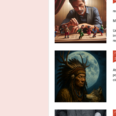
re
M
Um
i
r
J
A
p
c
J