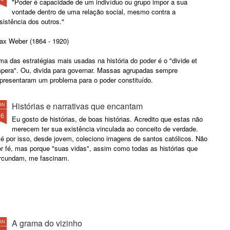
"Poder é capacidade de um indivíduo ou grupo impor a sua
vontade dentro de uma relação social, mesmo contra a
sistência dos outros."
ax Weber (1864 - 1920)
a das estratégias mais usadas na história do poder é o "divide et
mpera". Ou, divida para governar. Massas agrupadas sempre
epresentaram um problema para o poder constituído.
Histórias e narrativas que encantam
AN
26
Eu gosto de histórias, de boas histórias. Acredito que estas não
merecem ter sua existência vinculada ao conceito de verdade.
té por isso, desde jovem, coleciono imagens de santos católicos. Não
or fé, mas porque "suas vidas", assim como todas as histórias que
ircundam, me fascinam.
A grama do vizinho
AN