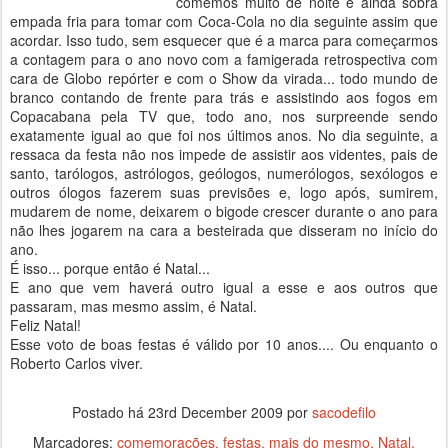
comemos muito de noite e ainda sobra
empada fria para tomar com Coca-Cola no dia seguinte assim que
acordar. Isso tudo, sem esquecer que é a marca para começarmos
a contagem para o ano novo com a famigerada retrospectiva com
cara de Globo repórter e com o Show da virada... todo mundo de
branco contando de frente para trás e assistindo aos fogos em
Copacabana pela TV que, todo ano, nos surpreende sendo
exatamente igual ao que foi nos últimos anos. No dia seguinte, a
ressaca da festa não nos impede de assistir aos videntes, pais de
santo, tarólogos, astrólogos, geólogos, numerólogos, sexólogos e
outros ólogos fazerem suas previsões e, logo após, sumirem,
mudarem de nome, deixarem o bigode crescer durante o ano para
não lhes jogarem na cara a besteirada que disseram no início do
ano.
É isso... porque então é Natal...
E ano que vem haverá outro igual a esse e aos outros que
passaram, mas mesmo assim, é Natal.
Feliz Natal!
Esse voto de boas festas é válido por 10 anos.... Ou enquanto o
Roberto Carlos viver.
Postado há
23rd December 2009
por
sacodefilo
Marcadores:
comemorações
festas
mais do mesmo
Natal