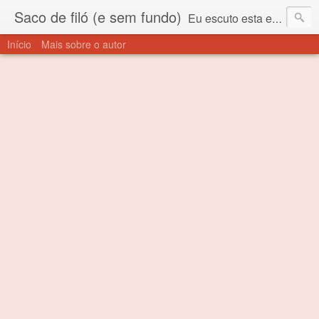
Saco de filó (e sem fundo)
Eu escuto esta expressão "saco de filó" desde criança. Para quem não sabe, filó é um tecido todo furadinho e permite que um saco feito com ele, mesmo que muito exposto ao ar soprado para dentro, nunca vai se encher. Aí está o propósito deste nome... Para viver em sociedade tem que ter saco de filó.
Início
Mais sobre o autor