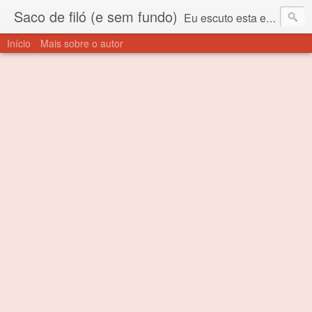
Saco de filó (e sem fundo)
Eu escuto esta expressão "saco de filó" desde criança. Para quem não sabe, filó é um tecido todo furadinho e permite que um saco feito com ele, mesmo que muito exposto ao ar soprado para dentro, nunca vai se encher. Aí está o propósito deste nome... Para viver em sociedade tem que ter saco de filó.
Início
Mais sobre o autor