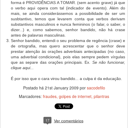
forma é PROVIDÊNCIAS A TOMAR. (sem acento grave) já que
o verbo aqui opera com tal (indicador de evento). Além do
mais, se ainda considerássemos a possibilidade de ser um
susbtantivo, temos que levarem conta que verbos derivam
substantivos masculinos e nunca femininos (o falar, o saber, o
dizer...) e, como sabemos, senhor bandido, não há crase
antes de palavras masculinas.
Senhor bandido, entendi o seu problema de regência (crase) e
de ortografia, mas quero acrescentar que o senhor deve
prestar atenção às orações adverbiais antecipadas (no caso,
uma adverbial condicional), pois elas sempre pedem vírgulas
que as separe das orações principais. Ex.
Se não funcionar,
clique aqui...
É por isso que o cara virou bandido... a culpa é da educação.
Postado há
21st January 2009
por
sacodefilo
Marcadores:
fraudes
golpes de internet
pilantras
17
Ver comentários