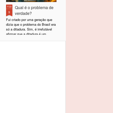
Qual é o problema de
FEB
9
verdade?
Fui criado por uma geração que
dizia que o problema do Brasil era
só a ditadura. Sim, é irrefutável
afirmar que a ditadura é um
problema para qualquer povo e,
felizmente, a nossa terminou em
1985, com a volta da democracia
e a eleição de Tancredo Neves
naquele ano. Desde 1989,
passamos a escolher nossos
representantes políticos e, hoje,
temos uma democracia sólida e
estabelecida. A ditadura acabou,
mas, lamentavelmente, não nos
tornamos uma Dinamarca.