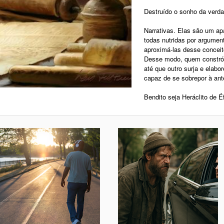
Destruído o sonho da verda
Narrativas. Elas são um a
todas nutridas por argumen
aproximá-las desse concei
Desse modo, quem constrói 
até que outro surja e elabo
capaz de se sobrepor à ante
Bendito seja Heráclito de É