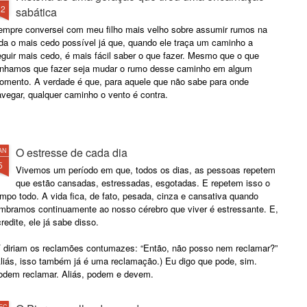
12
sabática
empre conversei com meu filho mais velho sobre assumir rumos na
ida o mais cedo possível já que, quando ele traça um caminho a
guir mais cedo, é mais fácil saber o que fazer. Mesmo que o que
enhamos que fazer seja mudar o rumo desse caminho em algum
omento. A verdade é que, para aquele que não sabe para onde
vegar, qualquer caminho o vento é contra.
O estresse de cada dia
AN
5
Vivemos um período em que, todos os dias, as pessoas repetem
que estão cansadas, estressadas, esgotadas. E repetem isso o
mpo todo. A vida fica, de fato, pesada, cinza e cansativa quando
embramos continuamente ao nosso cérebro que viver é estressante. E,
redite, ele já sabe disso.
í diriam os reclamões contumazes: “Então, não posso nem reclamar?”
Aliás, isso também já é uma reclamação.) Eu digo que pode, sim.
odem reclamar. Aliás, podem e devem.
EC