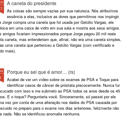
A caneta do presidente
UG
17
As coisas são sempre vazias por sua natureza. Nós atribuímos
essência a elas, inclusive as dores que permitimos nos impingir.
e Jorge compra uma caneta que foi usada por Getúlio Vargas, ele
oloca em uma caixa de vidro em sua sala e mostra aos seus amigos.
s amigos ficariam impressionados porque Jorge pagou 20 mil reais
ela caneta, mas entenderiam que, afinal, não era uma caneta simples,
as uma caneta que pertenceu a Getúlio Vargas (com certificado e
do mais).
Porque eu sei que é amor… (rs)
AN
4
Acabei de ver um vídeo sobre os exames de PSA e Toque para
identificar casos de câncer de próstata precocemente. Nunca fui
ncucado com isso e me submeto ao PSA todos os anos desde os 45
os. E o toque? Perguntaria você. Sinceramente, só passei por ele
ma vez por conta de uma alteração nos dados do PSA causada por
scuido no preparo para o exame nos dias anteriores, felizmente não
ra nada. Não se identificou anomalia nenhuma.