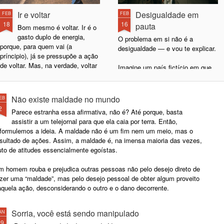
Ir e voltar
Desigualdade em
FEB
FEB
18
16
pauta
Bom mesmo é voltar. Ir é o
gasto duplo de energia,
O problema em si não é a
porque, para quem vai (a
desigualdade — e vou te explicar.
príncipio), já se pressupõe a ação
de voltar. Mas, na verdade, voltar
Imagine um país fictício em que
é tão bom que a gente se imagina
80% da população ganham mil
indo só para sentir o prazer de
reais e 20% ganham dez mil.
voltar.
Nesse cenário, temos uma
Não existe maldade no mundo
EB
desigualdade salarial de nove mil
2
Parece estranha essa afirmativa, não é? Até porque, basta
Mas melhor mesmo é não ir.
reais na média. Se o problema for
assistir a um telejornal para que ela caia por terra. Então,
Lembra quando você não ia à aula
apenas a desigualdade, o foco
eformulemos a ideia. A maldade não é um fim nem um meio, mas o
e ficava em casa doente, fingindo
está na diferença entre os grupos,
esultado de ações. Assim, a maldade é, na imensa maioria das vezes,
que estava doente ou só
e não na baixa renda dos 80% da
uto de atitudes essencialmente egoístas.
exagerando uma leve
população.
indisposição? Pois é... tinha
m homem rouba e prejudica outras pessoas não pelo desejo direto de
aquele momento mágico em que
azer uma “maldade”, mas pelo desejo pessoal de obter algum proveito
você olhava no relógio e pensava:
aquela ação, desconsiderando o outro e o dano decorrente.
“essa hora o pessoal está tendo
aula de química”.
Sorria, você está sendo manipulado
AN
29