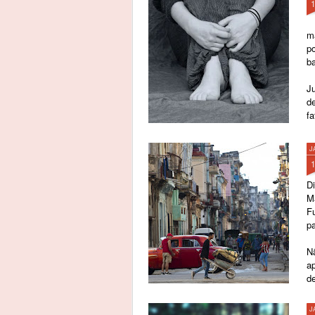
m
p
b
Ju
d
fa
J
Di
Ma
F
pa
Nã
ap
de
pr
J