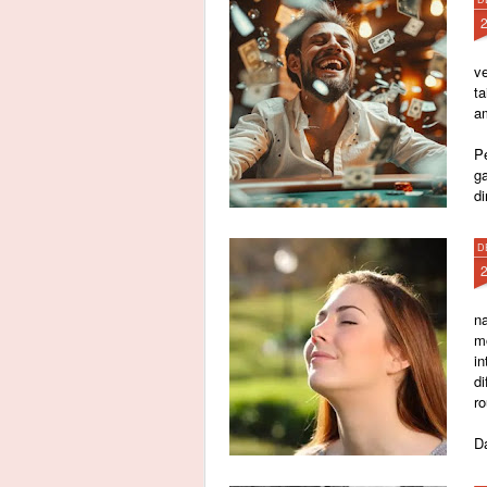
v
t
a
P
g
di
D
n
m
i
d
r
Da