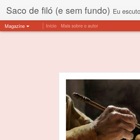
Saco de filó (e sem fundo)
Eu escuto esta expressão "saco de f
Magazine
Início
Mais sobre o autor