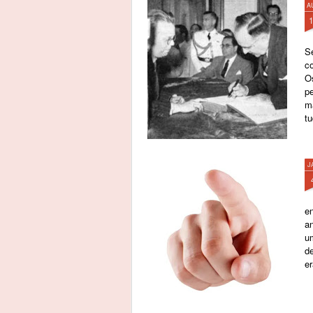
A
S
c
O
p
m
tu
J
e
an
u
de
e