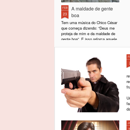
A maldade de gente
FEB
23
boa
Tem uma música do Chico César
que começa dizendo: “Deus me
proteja de mim e da maldade de
gente boa”. E isso reforça aquele
ditado popular segundo o qual de
boas intenções o inferno está
cheio.
F
Sabe por quê?
r
Basicamente porque, por trás de
r
uma má intenção, geralmente só
fr
existem intenções ainda piores. É
improvável (para não me
U
aventurar no termo impossível)
f
que, por trás de uma má intenção,
d
exista uma boa intenção. Não se
alcançam coisas boas por meio
de ações mal-intencionadas.
J