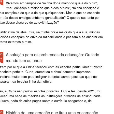
19
Vivemos em tempos de “minha dor é maior do que a do outro”,
“meu cansaço é maior do que o dos outros”, “minha condição é
ais complexa do que a do que qualquer dor”. Mas o que se esconde
or trás desse umbigocentrismo generalizado? O que se sustenta por
aixo desse discurso de autovitimização?
stificativa de atos. Ora, se minha dor é maior do que a sua, minhas
ecisões escapam do crivo da razoabilidade e passam a se ancorar em
tores externos a mim.
A solução para os problemas da educação: Ou todo
AN
17
mundo tem ou nada
zem por aí que a China “acabou com as escolas particulares”. Pronto.
nchete perfeita. Curta, dramática e absolutamente imprecisa.
unciona muito bem para indignar ou entusiasmar pessoas que não
ssaram da terceira linha da notícia.
o, a China não proibiu escolas privadas. O que fez, desde 2021, foi
licar uma série de medidas às instituições privadas de ensino: nada
 lucro, nada de aulas pagas sobre o currículo obrigatório e, de
eferência, nada de entusiasmo empresarial.
História de uma geração que tirou uma encarnação
AN