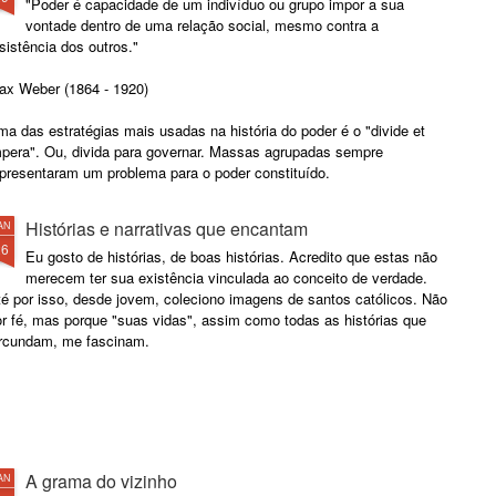
"Poder é capacidade de um indivíduo ou grupo impor a sua
vontade dentro de uma relação social, mesmo contra a
sistência dos outros."
ax Weber (1864 - 1920)
a das estratégias mais usadas na história do poder é o "divide et
mpera". Ou, divida para governar. Massas agrupadas sempre
epresentaram um problema para o poder constituído.
Histórias e narrativas que encantam
AN
26
Eu gosto de histórias, de boas histórias. Acredito que estas não
merecem ter sua existência vinculada ao conceito de verdade.
té por isso, desde jovem, coleciono imagens de santos católicos. Não
or fé, mas porque "suas vidas", assim como todas as histórias que
ircundam, me fascinam.
A grama do vizinho
AN