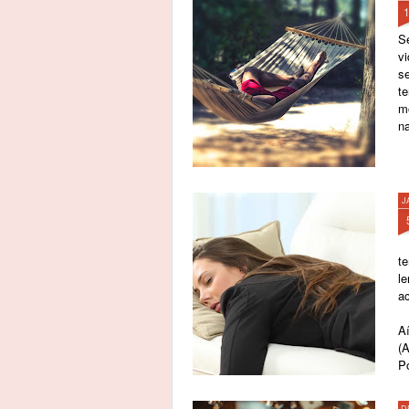
S
v
se
t
m
na
J
te
l
ac
A
(
P
D