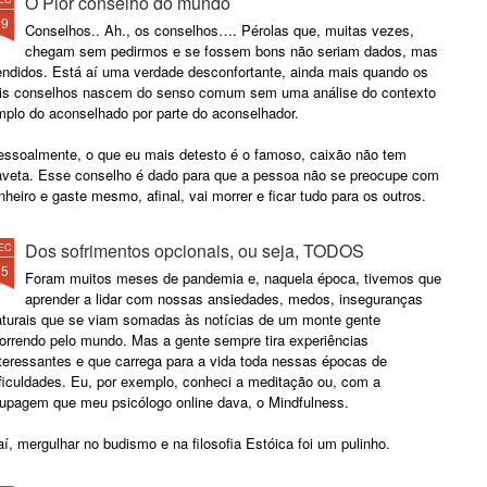
O Pior conselho do mundo
29
Conselhos.. Ah., os conselhos…. Pérolas que, muitas vezes,
chegam sem pedirmos e se fossem bons não seriam dados, mas
endidos. Está aí uma verdade desconfortante, ainda mais quando os
ais conselhos nascem do senso comum sem uma análise do contexto
mplo do aconselhado por parte do aconselhador.
essoalmente, o que eu mais detesto é o famoso, caixão não tem
aveta. Esse conselho é dado para que a pessoa não se preocupe com
nheiro e gaste mesmo, afinal, vai morrer e ficar tudo para os outros.
Dos sofrimentos opcionais, ou seja, TODOS
EC
25
Foram muitos meses de pandemia e, naquela época, tivemos que
aprender a lidar com nossas ansiedades, medos, inseguranças
aturais que se viam somadas às notícias de um monte gente
orrendo pelo mundo. Mas a gente sempre tira experiências
nteressantes e que carrega para a vida toda nessas épocas de
ificuldades. Eu, por exemplo, conheci a meditação ou, com a
oupagem que meu psicólogo online dava, o Mindfulness.
í, mergulhar no budismo e na filosofia Estóica foi um pulinho.