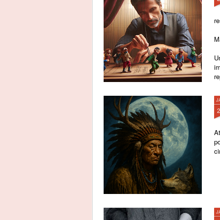
re
M
Um
i
r
J
A
p
c
J