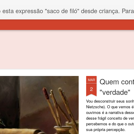
iló" desde criança. Para quem não sabe, filó é um tecido todo furadinho e permite que um saco feito com ele, mesmo que muito exposto ao ar soprado para dentro, nunca vai se encher. Aí
Quem conta
MAR
2
"verdade"
Vou desconstruir seus son
Nietzsche). O que vemos é
ouvimos é a narrativa dess
desse frágil conceito de ve
percebemos e do que o out
sua própria percepção.