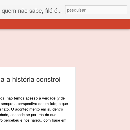
 está o propósito deste nome... Para viver em sociedade tem que ter saco de filó.
 a história constroi
hos: não temos acesso à verdade (vide
 sempre a perspectiva de um fato; o que
e fato. O acontecimento em si, dentro
rdade, esconde-se por trás do que
ro percebeu e nos narrou, com base em