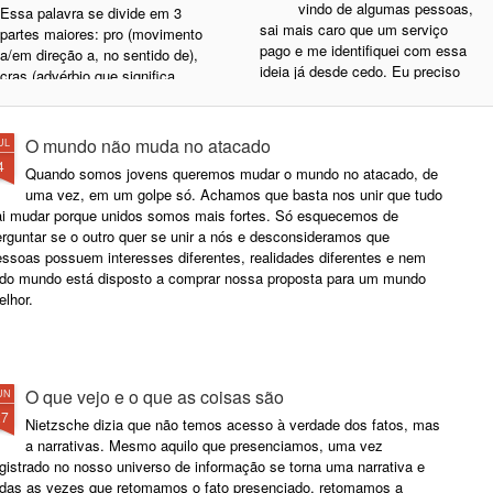
vindo de algumas pessoas,
Essa palavra se divide em 3
sai mais caro que um serviço
partes maiores: pro (movimento
pago e me identifiquei com essa
a/em direção a, no sentido de),
ideia já desde cedo. Eu preciso
cras (advérbio que significa
muito confiar no outro para aceitar
"amanhã") e demais são afixos
um favor. Se não confio, prefiro
formadores de verbo. Ou seja,
pagar por um serviço, passar um
grosso modo, significa a ação de
O mundo não muda no atacado
UL
aperto ou me virar, porque sei que
mover algo que deveria ser feito
4
Quando somos jovens queremos mudar o mundo no atacado, de
a nota daquele "favor" serviço é
hoje para amanhã e assim
uma vez, em um golpe só. Achamos que basta nos unir que tudo
uma fatura em aberto e sujeita ao
indefinidamente. No dicionário
ai mudar porque unidos somos mais fortes. Só esquecemos de
que a pessoa acha quanto vale e
resume-se assim: ato de transferir
rguntar se o outro quer se unir a nós e desconsideramos que
como (e quando) vai cobrar.
para outro dia ou deixar para
essoas possuem interesses diferentes, realidades diferentes e nem
depois; adiar, delongar, postergar,
odo mundo está disposto a comprar nossa proposta para um mundo
protrair. Para alguns religiosos,
lhor.
chega a ser um pecado associado
à preguiça.
O que vejo e o que as coisas são
UN
27
Nietzsche dizia que não temos acesso à verdade dos fatos, mas
a narrativas. Mesmo aquilo que presenciamos, uma vez
gistrado no nosso universo de informação se torna uma narrativa e
odas as vezes que retomamos o fato presenciado, retomamos a