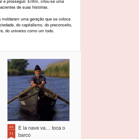
tar e prosseguir. Enfim, criou-se uma
acientes de suas histórias.
ra moldaram uma geração que se coloca
ciedade, do capitalismo, do preconceito,
re, do universo como um todo.
E la nave va… toca o
JUL
11
barco