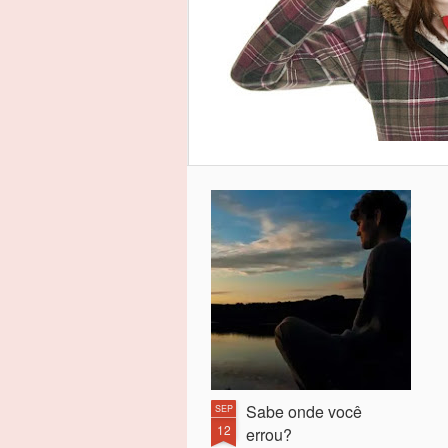
Sabe onde você
SEP
12
errou?