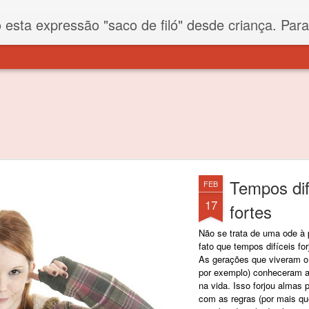
iló" desde criança. Para quem não sabe, filó é um tecido todo furadinho e permite que um saco feito com ele, mesmo que muito exposto ao ar soprado para dentro, nunca vai se encher. Aí
Tempos dif
FEB
17
fortes
Não se trata de uma ode à 
fato que tempos difíceis fo
As gerações que viveram o
por exemplo) conheceram as
na vida. Isso forjou almas 
com as regras (por mais qu