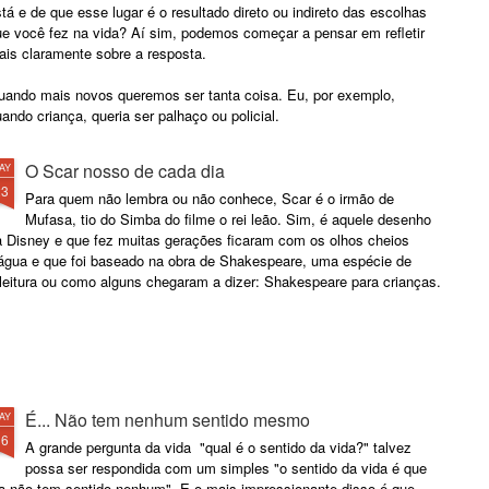
tá e de que esse lugar é o resultado direto ou indireto das escolhas
ue você fez na vida? Aí sim, podemos começar a pensar em refletir
ais claramente sobre a resposta.
uando mais novos queremos ser tanta coisa. Eu, por exemplo,
ando criança, queria ser palhaço ou policial.
O Scar nosso de cada dia
AY
23
Para quem não lembra ou não conhece, Scar é o irmão de
Mufasa, tio do Simba do filme o rei leão. Sim, é aquele desenho
a Disney e que fez muitas gerações ficaram com os olhos cheios
'água e que foi baseado na obra de Shakespeare, uma espécie de
eleitura ou como alguns chegaram a dizer: Shakespeare para crianças.
É... Não tem nenhum sentido mesmo
AY
16
A grande pergunta da vida "qual é o sentido da vida?" talvez
possa ser respondida com um simples "o sentido da vida é que
la não tem sentido nenhum". E o mais impressionante disso é que