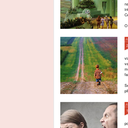
n
in
Co
O
vi
J
v
v
m
f
S
pi
J
po