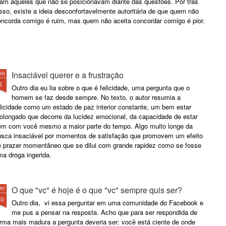
ram aqueles que não se posicionavam diante das questões. Por trás
sso, existe a ideia desconfortavelmente autoritária de que quem não
oncorda comigo é ruim, mas quem não aceita concordar comigo é pior.
Insaciável querer e a frustração
UN
6
Outro dia eu lia sobre o que é felicidade, uma pergunta que o
homem se faz desde sempre. No texto, o autor resumia a
elicidade como um estado de paz interior constante, um bem estar
rolongado que decorre da lucidez emocional, da capacidade de estar
em com você mesmo a maior parte do tempo. Algo muito longe da
usca insaciável por momentos de satisfação que promovem um efeito
e prazer momentâneo que se dilui com grande rapidez como se fosse
a droga ingerida.
O que "vc" é hoje é o que "vc" sempre quis ser?
AY
30
Outro dia, vi essa perguntar em uma comunidade do Facebook e
me pus a pensar na resposta. Acho que para ser respondida de
orma mais madura a pergunta deveria ser: você está ciente de onde