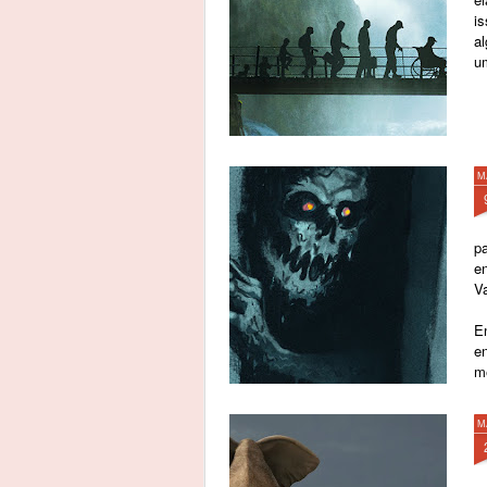
is
a
u
M
pa
en
V
En
en
m
M