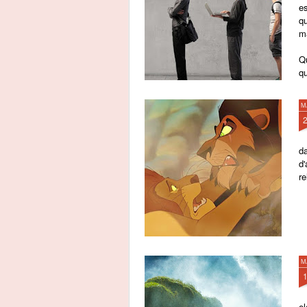
es
q
m
Q
qu
M
d
d
r
M
e