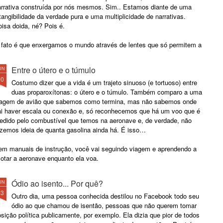
arrativa construída por nós mesmos. Sim.. Estamos diante de uma
tangibilidade da verdade pura e uma multiplicidade de narrativas.
isa doida, né? Pois é.
 fato é que enxergamos o mundo através de lentes que só permitem a
são do que elas filtram.
Entre o útero e o túmulo
UN
20
Costumo dizer que a vida é um trajeto sinuoso (e tortuoso) entre
duas proparoxítonas: o útero e o túmulo. Também comparo a uma
iagem de avião que sabemos como termina, mas não sabemos onde
ai haver escala ou conexão e, só reconhecemos que há um voo que é
edido pelo combustível que temos na aeronave e, de verdade, não
azemos ideia de quanta gasolina ainda há. É isso…
em manuais de instrução, você vai seguindo viagem e aprendendo a
lotar a aeronave enquanto ela voa.
Ódio ao isento... Por quê?
UN
13
Outro dia, uma pessoa conhecida destilou no Facebook todo seu
ódio ao que chamou de isentão, pessoas que não querem tomar
sição política publicamente, por exemplo. Ela dizia que pior de todos