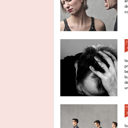
e
di
c
J
f
p
b
b
d
um
M
f