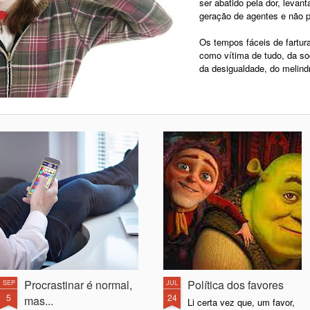
ser abatido pela dor, levan
geração de agentes e não p
Os tempos fáceis de fartu
como vítima de tudo, da so
da desigualdade, do melind
Procrastinar é normal,
Política dos favores
SEP
JUL
5
24
mas...
Li certa vez que, um favor,