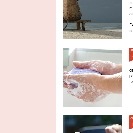
E
m
a
D
e 
A
ga
p
to
A