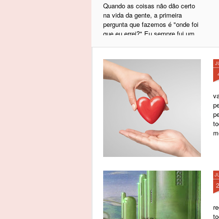
Quando as coisas não dão certo
na vida da gente, a primeira
pergunta que fazemos é "onde foi
que eu errei?" Eu sempre fui um
bom filho(a), um bom pai/mãe, um
bom marido/esposa e, apesar de
tudo isso, a vida só me entregou
J
dissabor e ingratidão. Ou mesmo,
me entregou episódios de
tamanho infortúnio que, olhando
v
assim de perto, eu juro nunca ter
pe
merecido.
p
t
me
J
re
t