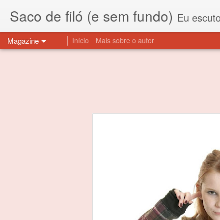
Saco de filó (e sem fundo)
Eu escuto esta expressão "saco de f
Magazine
Início
Mais sobre o autor