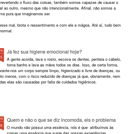
 revertendo o fluxo das coisas, também somos capazes de causar o
al ao outro, mesmo que não intencionalmente. Afinal, não somos a
lma pura que imaginamos ser.
esse mal, brota o ressentimento e com ele a mágoa. Até aí, tudo bem
normal.
Já fez sua higiene emocional hoje?
PR
25
A gente acorda, lava o rosto, escova os dentes, penteia o cabelo,
toma banho e lava as mãos todos os dias. Isso, de certa forma,
rante-nos um corpo sempre limpo, higienizado e livre de doenças, ou
elo menos, com o risco reduzido de doenças já que, obviamente, nem
das elas são causadas por falta de cuidados higiênicos.
Quem e não o que se diz incomoda, eis o problema
PR
18
O mundo não possui uma essência, nós é que atribuímos às
coisas uma essência que surge das nossas experiências