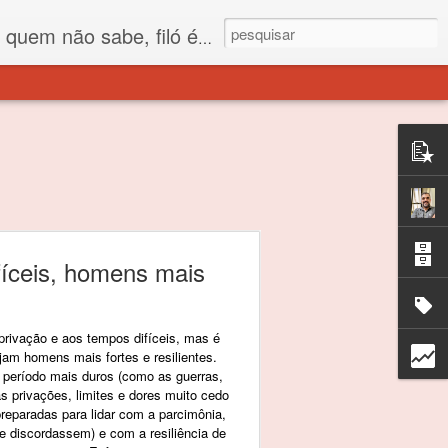
 está o propósito deste nome... Para viver em sociedade tem que ter saco de filó.
íceis, homens mais
privação e aos tempos difíceis, mas é
rjam homens mais fortes e resilientes.
 período mais duros (como as guerras,
 privações, limites e dores muito cedo
preparadas para lidar com a parcimônia,
e discordassem) e com a resiliência de