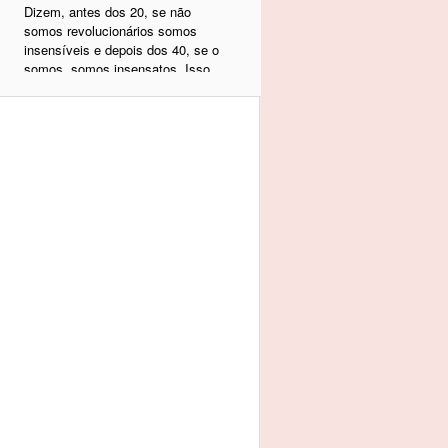
Dizem, antes dos 20, se não
somos revolucionários somos
insensíveis e depois dos 40, se o
somos, somos insensatos. Isso
tem um fundo de verdade. Nesse
período de 20 aos 40, a vida se
encarrega de nos fornecer um
choque de realidade e nos mostrar
dia a dia que não é bem assim
que a banda toca que as coisas
não mudam no atacado, segundo
a nossa vontade e nosso tempo.
Sim. As coisas mudam, mas isso
se dá no tempo das coisas e não
no seu.