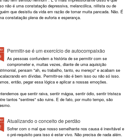
so não é uma constatação depressiva, melancólica, niilista ou de
lguém que desistiu da vida em razão de tomar muita pancada. Não. É
ma constatação plena de euforia e esperança.
Permitir-se é um exercício de autocompaixão
AY
9
As pessoas confundem a história de se permitir com se
comprometer e, muitas vezes, diante de uma aquisição
trimonial, pensam "ah, eu trabalho, tanto, eu mereço" e acabam se
calacrando em dívidas. Permitir-se não é bem isso ou não só isso.
amos, então, pegar essa lógica e aplicar a nossas emoções.
tendemos que sentir raiva, sentir mágoa, sentir ódio, sentir tristeza
tre tantos "sentires" são ruins. E de fato, por muito tempo, são
esmo.
Atualizando o conceito de perdão
AY
2
Sofrer com o mal que nosso semelhante nos causa é inevitável e
o pré-requisito para isso é estar vivo. Não precisa de nada além.