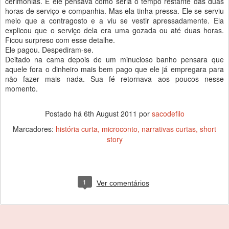
cerimonias. E ele pensava como seria o tempo restante das duas
horas de serviço e companhia. Mas ela tinha pressa. Ele se serviu
meio que a contragosto e a viu se vestir apressadamente. Ela
explicou que o serviço dela era uma gozada ou até duas horas.
Ficou surpreso com esse detalhe.
Ele pagou. Despediram-se.
Deitado na cama depois de um minucioso banho pensara que
aquele fora o dinheiro mais bem pago que ele já empregara para
não fazer mais nada. Sua fé retornava aos poucos nesse
momento.
Postado há
6th August 2011
por
sacodefilo
Marcadores:
história curta
microconto
narrativas curtas
short
story
1
Ver comentários