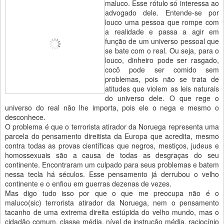
maluco. Esse rótulo só interessa ao
advogado dele. Entende-se por
louco uma pessoa que rompe com
a realidade e passa a agir em
função de um universo pessoal que
se bate com o real. Ou seja, para o
louco, dinheiro pode ser rasgado,
cocô pode ser comido sem
problemas, pois não se trata de
atitudes que violem as leis naturais
do universo dele. O que rege o
universo do real não lhe importa, pois ele o nega e mesmo o
desconhece.
O problema é que o terrorista atirador da Noruega representa uma
parcela do pensamento direitista da Europa que acredita, mesmo
contra todas as provas científicas que negros, mestiços, judeus e
homossexuais são a causa de todas as desgraças do seu
continente. Encontraram um culpado para seus problemas e batem
nessa tecla há séculos. Esse pensamento já derrubou o velho
continente e o enfiou em guerras dezenas de vezes.
Mas digo tudo isso por que o que me preocupa não é o
maluco(sic) terrorista atirador da Noruega, nem o pensamento
tacanho de uma extrema direita estúpida do velho mundo, mas o
cidadão comum, classe média, nível de instrução média, raciocínio