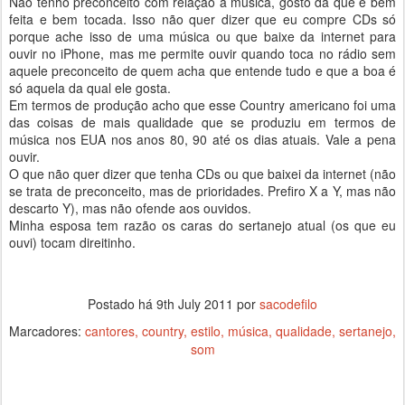
Não tenho preconceito com relação à música, gosto da que é bem
feita e bem tocada. Isso não quer dizer que eu compre CDs só
porque ache isso de uma música ou que baixe da internet para
ouvir no iPhone, mas me permite ouvir quando toca no rádio sem
aquele preconceito de quem acha que entende tudo e que a boa é
só aquela da qual ele gosta.
Em termos de produção acho que esse Country americano foi uma
das coisas de mais qualidade que se produziu em termos de
música nos EUA nos anos 80, 90 até os dias atuais. Vale a pena
ouvir.
O que não quer dizer que tenha CDs ou que baixei da internet (não
se trata de preconceito, mas de prioridades. Prefiro X a Y, mas não
descarto Y), mas não ofende aos ouvidos.
Minha esposa tem razão os caras do sertanejo atual (os que eu
ouvi) tocam direitinho.
Postado há
9th July 2011
por
sacodefilo
Marcadores:
cantores
country
estilo
música
qualidade
sertanejo
som