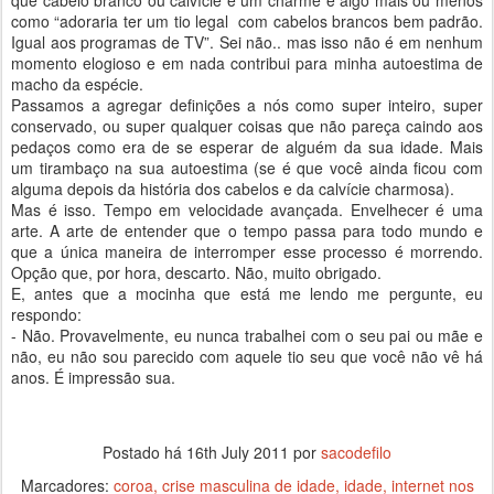
que cabelo branco ou calvície é um charme é algo mais ou menos
como “adoraria ter um tio legal com cabelos brancos bem padrão.
Igual aos programas de TV”. Sei não.. mas isso não é em nenhum
momento elogioso e em nada contribui para minha autoestima de
macho da espécie.
Passamos a agregar definições a nós como super inteiro, super
conservado, ou super qualquer coisas que não pareça caindo aos
pedaços como era de se esperar de alguém da sua idade. Mais
um tirambaço na sua autoestima (se é que você ainda ficou com
alguma depois da história dos cabelos e da calvície charmosa).
Mas é isso. Tempo em velocidade avançada. Envelhecer é uma
arte. A arte de entender que o tempo passa para todo mundo e
que a única maneira de interromper esse processo é morrendo.
Opção que, por hora, descarto. Não, muito obrigado.
E, antes que a mocinha que está me lendo me pergunte, eu
respondo:
- Não. Provavelmente, eu nunca trabalhei com o seu pai ou mãe e
não, eu não sou parecido com aquele tio seu que você não vê há
anos. É impressão sua.
Postado há
16th July 2011
por
sacodefilo
Marcadores:
coroa
crise masculina de idade
idade
internet nos