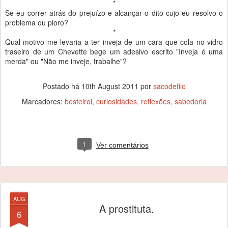
*
Se eu correr atrás do prejuízo e alcançar o dito cujo eu resolvo o
problema ou pioro?
*
Qual motivo me levaria a ter inveja de um cara que cola no vidro
traseiro de um Chevette bege um adesivo escrito "Inveja é uma
merda" ou "Não me inveje, trabalhe"?
Postado há
10th August 2011
por
sacodefilo
Marcadores:
besteirol
curiosidades
reflexões
sabedoria
1
Ver comentários
AUG
A prostituta.
6