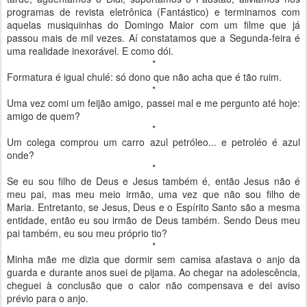
programas de revista eletrônica (Fantástico) e terminamos com
aquelas musiquinhas do Domingo Maior com um filme que já
passou mais de mil vezes. Aí constatamos que a Segunda-feira é
uma realidade inexorável. E como dói.
*
Formatura é igual chulé: só dono que não acha que é tão ruim.
*
Uma vez comi um feijão amigo, passei mal e me pergunto até hoje:
amigo de quem?
*
Um colega comprou um carro azul petróleo... e petroléo é azul
onde?
*
Se eu sou filho de Deus e Jesus também é, então Jesus não é
meu pai, mas meu meio irmão, uma vez que não sou filho de
Maria. Entretanto, se Jesus, Deus e o Espírito Santo são a mesma
entidade, então eu sou irmão de Deus também. Sendo Deus meu
pai também, eu sou meu próprio tio?
*
Minha mãe me dizia que dormir sem camisa afastava o anjo da
guarda e durante anos suei de pijama. Ao chegar na adolescência,
cheguei à conclusão que o calor não compensava e dei aviso
prévio para o anjo.