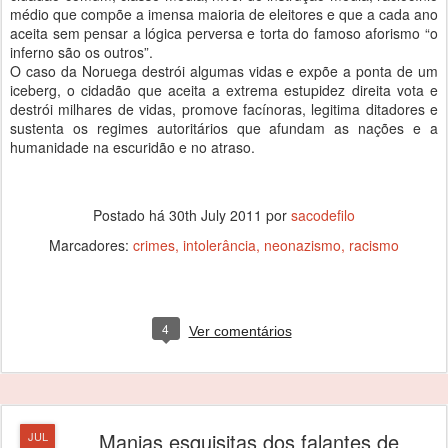
médio que compõe a imensa maioria de eleitores e que a cada ano
aceita sem pensar a lógica perversa e torta do famoso aforismo “o
inferno são os outros”.
O caso da Noruega destrói algumas vidas e expõe a ponta de um
iceberg, o cidadão que aceita a extrema estupidez direita vota e
destrói milhares de vidas, promove facínoras, legitima ditadores e
sustenta os regimes autoritários que afundam as nações e a
humanidade na escuridão e no atraso.
Postado há
30th July 2011
por
sacodefilo
Marcadores:
crimes
intolerância
neonazismo
racismo
4
Ver comentários
Manias esquisitas dos falantes de
JUL