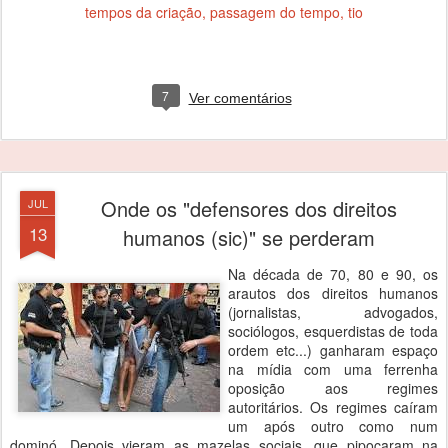
tempos da criação
passagem do tempo
tio
7
Ver comentários
Onde os "defensores dos direitos
JUL
13
humanos (sic)" se perderam
Na década de 70, 80 e 90, os
arautos dos direitos humanos
(jornalistas, advogados,
sociólogos, esquerdistas de toda
ordem etc...) ganharam espaço
na mídia com uma ferrenha
oposição aos regimes
autoritários. Os regimes caíram
um após outro como num
dominó. Depois vieram as mazelas sociais, que pipocaram na