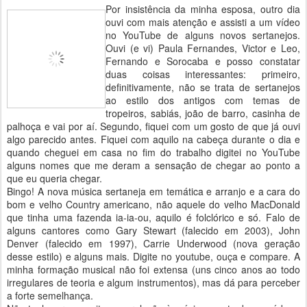
Por insistência da minha esposa, outro dia
ouvi com mais atenção e assisti a um vídeo
no YouTube de alguns novos sertanejos.
Ouvi (e vi) Paula Fernandes, Victor e Leo,
Fernando e Sorocaba e posso constatar
duas coisas interessantes: primeiro,
definitivamente, não se trata de sertanejos
ao estilo dos antigos com temas de
tropeiros, sabiás, joão de barro, casinha de
palhoça e vai por aí. Segundo, fiquei com um gosto de que já ouvi
algo parecido antes. Fiquei com aquilo na cabeça durante o dia e
quando cheguei em casa no fim do trabalho digitei no YouTube
alguns nomes que me deram a sensação de chegar ao ponto a
que eu queria chegar.
Bingo! A nova música sertaneja em temática e arranjo e a cara do
bom e velho Country americano, não aquele do velho MacDonald
que tinha uma fazenda ia-ia-ou, aquilo é folclórico e só. Falo de
alguns cantores como Gary Stewart (falecido em 2003), John
Denver (falecido em 1997), Carrie Underwood (nova geração
desse estilo) e alguns mais. Digite no youtube, ouça e compare. A
minha formação musical não foi extensa (uns cinco anos ao todo
irregulares de teoria e algum instrumentos), mas dá para perceber
a forte semelhança.