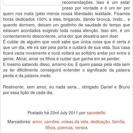
recomendações. Isso é um estar
preso por vontade e é um ter por
quem nos mata (pelo menos nossa liberdade) lealdade. Ficamos
horas dedicados 100% a eles, brigando, dando bronca, rindo... e
quando dormem, deixam um gostinho de saudade do tempo que
estavam acordados exigindo toda nossa atenção. Isso sim, é um
contentamento descontente, uma dor que desatina sem doer.
É cuidar de alguém que você sabe que única coisa que é certa é
que um dia, ele irá sair pela porta e cuidará de sua vida. Sua casa
ficará vazia novamente e você voltará ao solitário andar por entre a
gente. Afinal, amar os filhos é cuidar que ganha em se perder.
E mesmo sabendo disso, amamo-los. E quem passa pela vida sem
os ter dificilmente conseguirá entender o significado da palavra
perda e da palavra medo.
Realmente, sem amor, eu nada seria... obrigado Daniel e Bruno
por essa lição de cada dia.
Postado há
23rd July 2011
por
sacodefilo
Marcadores:
amor
camões
coisas da vida
dedicação
família
filhos
poemas
versos