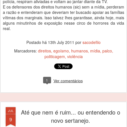
polícia, respiram aliviadas e voltam ao jantar diante da TV.
E os defensores dos direitos humanos (sic) sem a mídia, perderam
a razão e entenderam que deveriam ter buscado apoiar as famílias
vítimas dos marginais.
Isso talvez lhes garantisse, ainda hoje, mais
alguns minutinhos de exposição nesse circo de horrores da vida
real.
Postado há
13th July 2011
por
sacodefilo
Marcadores:
direitos
egoísmo
humanos
mídia
palco
politicagem
violência
1
Ver comentários
Até que nem é ruim... ou entendendo o
JUL
9
novo sertanejo.