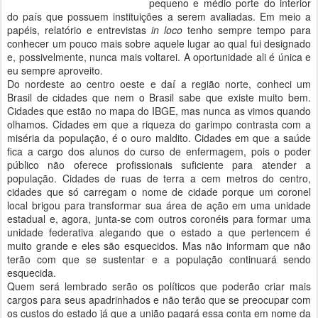
pequeno e médio porte do interior
do país que possuem instituições a serem avaliadas. Em meio a
papéis, relatório e entrevistas
in loco
tenho sempre tempo para
conhecer um pouco mais sobre aquele lugar ao qual fui designado
e, possivelmente, nunca mais voltarei. A oportunidade ali é única e
eu sempre aproveito.
Do nordeste ao centro oeste e daí a região norte, conheci um
Brasil de cidades que nem o Brasil sabe que existe muito bem.
Cidades que estão no mapa do IBGE, mas nunca as vimos quando
olhamos. Cidades em que a riqueza do garimpo contrasta com a
miséria da população, é o ouro maldito. Cidades em que a saúde
fica a cargo dos alunos do curso de enfermagem, pois o poder
público não oferece profissionais suficiente para atender a
população. Cidades de ruas de terra a cem metros do centro,
cidades que só carregam o nome de cidade porque um coronel
local brigou para transformar sua área de ação em uma unidade
estadual e, agora, junta-se com outros coronéis para formar uma
unidade federativa alegando que o estado a que pertencem é
muito grande e eles são esquecidos. Mas não informam que não
terão com que se sustentar e a população continuará sendo
esquecida.
Quem será lembrado serão os políticos que poderão criar mais
cargos para seus apadrinhados e não terão que se preocupar com
os custos do estado já que a união pagará essa conta em nome da