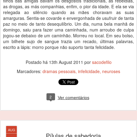
filhos das amigas davam os desgostos tradicionais, as rebeldias,
as drogas, as más companhias, enfim, o pior da idade. E ela se via
relegada ao silêncio quando as mães choravam as suas
amarguras. Sentia-se covarde e envergonhada de usufruir de tanta
paz no meio de tanto desequilíbrio. Um dia, numa bela manhã de
domingo, saiu para fazer uma caminhada, num arroubo de culpa
jogou-se debaixo de um caminhão. Morreu no local. Em seu bolso,
um bilhete sujo de sangue trazia um recado, últimas palavras,
escrito a lápis: morro porque não suporto tanta felicidade.
Postado há
13th August 2011
por
sacodefilo
Marcadores:
dramas pessoais
infelicidade
neuroses
2
Ver comentários
AUG
Pílulas de sabedoria...