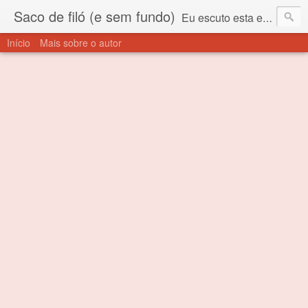
Saco de filó (e sem fundo)
Eu escuto esta expressão "saco de filó" desde criança. Para quem não sabe, filó é um tecido todo furadinho e permite que um saco feito com ele, mesmo que muito exposto ao ar soprado para dentro, nunca vai se encher. Aí está o propósito deste nome... Para viver em sociedade tem que ter saco de filó.
Início
Mais sobre o autor