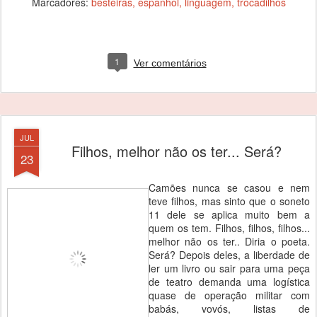
Marcadores:
besteiras
espanhol
linguagem
trocadilhos
1
Ver comentários
JUL
Filhos, melhor não os ter... Será?
23
Camões nunca se casou e nem
teve filhos, mas sinto que o soneto
11 dele se aplica muito bem a
quem os tem. Filhos, filhos, filhos...
melhor não os ter.. Diria o poeta.
Será? Depois deles, a liberdade de
ler um livro ou sair para uma peça
de teatro demanda uma logística
quase de operação militar com
babás, vovós, listas de