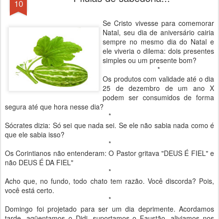
10
Se Cristo vivesse para comemorar
Natal, seu dia de aniversário cairia
sempre no mesmo dia do Natal e
ele viveria o dilema: dois presentes
simples ou um presente bom?
*
Os produtos com validade até o dia
25 de dezembro de um ano X
podem ser consumidos de forma
segura até que hora nesse dia?
*
Sócrates dizia: Só sei que nada sei. Se ele não sabia nada como é
que ele sabia isso?
*
Os Corintianos não entenderam: O Pastor gritava "DEUS É FIEL" e
não DEUS É DA FIEL"
*
Acho que, no fundo, todo chato tem razão. Você discorda? Pois,
você está certo.
*
Domingo foi projetado para ser um dia deprimente. Acordamos
tarde, agüentamos o Didi, suportamos o Faustão, aliviamos nos