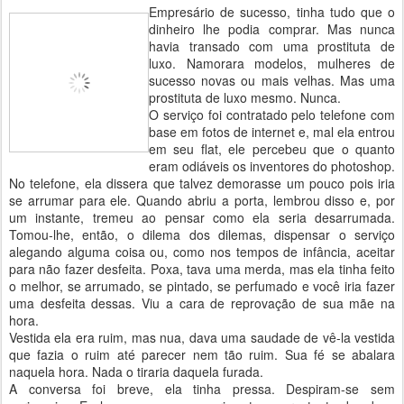
Empresário de sucesso, tinha tudo que o
dinheiro lhe podia comprar. Mas nunca
havia transado com uma prostituta de
luxo. Namorara modelos, mulheres de
sucesso novas ou mais velhas. Mas uma
prostituta de luxo mesmo. Nunca.
O serviço foi contratado pelo telefone com
base em fotos de internet e, mal ela entrou
em seu flat, ele percebeu que o quanto
eram odiáveis os inventores do photoshop.
No telefone, ela dissera que talvez demorasse um pouco pois iria
se arrumar para ele. Quando abriu a porta, lembrou disso e, por
um instante, tremeu ao pensar como ela seria desarrumada.
Tomou-lhe, então, o dilema dos dilemas, dispensar o serviço
alegando alguma coisa ou, como nos tempos de infância, aceitar
para não fazer desfeita. Poxa, tava uma merda, mas ela tinha feito
o melhor, se arrumado, se pintado, se perfumado e você iria fazer
uma desfeita dessas. Viu a cara de reprovação de sua mãe na
hora.
Vestida ela era ruim, mas nua, dava uma saudade de vê-la vestida
que fazia o ruim até parecer nem tão ruim. Sua fé se abalara
naquela hora. Nada o tiraria daquela furada.
A conversa foi breve, ela tinha pressa. Despiram-se sem