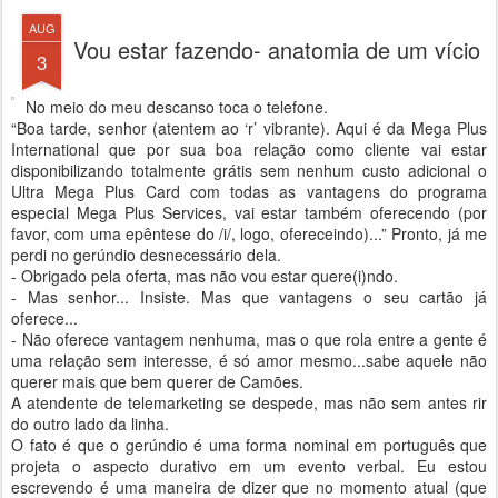
AUG
Vou estar fazendo- anatomia de um vício
3
No meio do meu descanso toca o telefone.
“Boa tarde, senhor (atentem ao ‘r’ vibrante). Aqui é da Mega Plus
International que por sua boa relação como cliente vai estar
disponibilizando totalmente grátis sem nenhum custo adicional o
Ultra Mega Plus Card com todas as vantagens do programa
especial Mega Plus Services, vai estar também oferecendo (por
favor, com uma epêntese do /i/, logo, ofereceindo)...” Pronto, já me
perdi no gerúndio desnecessário dela.
- Obrigado pela oferta, mas não vou estar quere(i)ndo.
- Mas senhor... Insiste. Mas que vantagens o seu cartão já
oferece...
- Não oferece vantagem nenhuma, mas o que rola entre a gente é
uma relação sem interesse, é só amor mesmo...sabe aquele não
querer mais que bem querer de Camões.
A atendente de telemarketing se despede, mas não sem antes rir
do outro lado da linha.
O fato é que o gerúndio é uma forma nominal em português que
projeta o aspecto durativo em um evento verbal. Eu estou
escrevendo é uma maneira de dizer que no momento atual (que