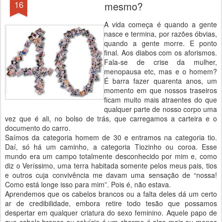
16
mesmo?
A vida começa é quando a gente
nasce e termina, por razões óbvias,
quando a gente morre. E ponto
final. Aos diabos com os aforismos.
Fala-se de crise da mulher,
menopausa etc, mas e o homem?
É barra fazer quarenta anos, um
momento em que nossos traseiros
ficam muito mais atraentes do que
qualquer parte de nosso corpo uma
vez que é ali, no bolso de trás, que carregamos a carteira e o
documento do carro.
Saímos da categoria homem de 30 e entramos na categoria tio.
Daí, só há um caminho, a categoria Tiozinho ou coroa. Esse
mundo era um campo totalmente desconhecido por mim e, como
diz o Veríssimo, uma terra habitada somente pelos meus pais, tios
e outros cuja convivência me davam uma sensação de “nossa!
Como está longe isso para mim”. Pois é, não estava.
Aprendemos que os cabelos brancos ou a falta deles dá um certo
ar de credibilidade, embora retire todo tesão que possamos
despertar em qualquer criatura do sexo feminino. Aquele papo de