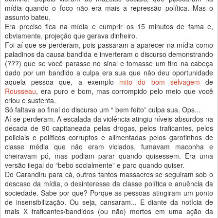
mídia quando o foco não era mais a repressão política. Mas o
assunto bateu.
Era preciso fica na mídia e cumprir os 15 minutos de fama e,
obviamente, projeção que gerava dinheiro.
Foi aí que se perderam, pois passaram a aparecer na mídia como
paladinos da causa bandida e inverteram o discurso demonstrando
(???) que se você parasse no sinal e tomasse um tiro na cabeça
dado por um bandido a culpa era sua que não deu oportunidade
aquela pessoa que, a exemplo
mito do bom selvagem
de
Rousseau
, era puro e bom, mas corrompido pelo meio que você
criou e sustenta.
Só faltava ao final do discurso um “ bem feito” culpa sua. Ops...
Aí se perderam. A escalada da violência atingiu níveis absurdos na
década de 90 capitaneada pelas drogas, pelos traficantes, pelos
policiais e políticos corruptos e alimentadas pelos garotinhos de
classe média que não eram viciados, fumavam maconha e
cheiravam pó, mas podiam parar quando quisessem. Era uma
versão ilegal do “bebo socialmente” e paro quando quiser.
Do Carandiru para cá, outros tantos massacres se seguiram sob o
descaso da mídia, o desinteresse da classe política e anuência da
sociedade. Sabe por que? Porque as pessoas atingiram um ponto
de insensibilização. Ou seja, cansaram... E diante da notícia de
mais X traficantes/bandidos (ou não) mortos em uma ação da