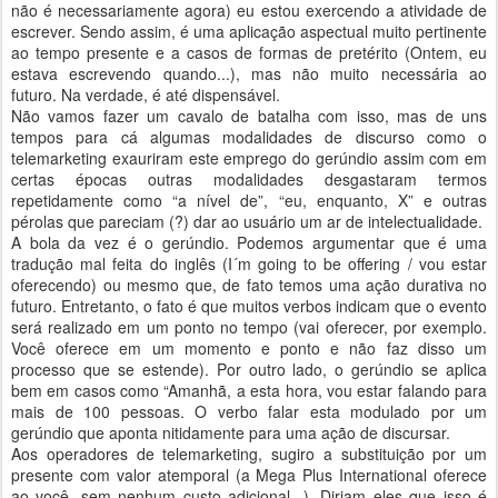
não é necessariamente agora) eu estou exercendo a atividade de
escrever. Sendo assim, é uma aplicação aspectual muito pertinente
ao tempo presente e a casos de formas de pretérito (Ontem, eu
estava escrevendo quando...), mas não muito necessária ao
futuro. Na verdade, é até dispensável.
Não vamos fazer um cavalo de batalha com isso, mas de uns
tempos para cá algumas modalidades de discurso como o
telemarketing exauriram este emprego do gerúndio assim com em
certas épocas outras modalidades desgastaram termos
repetidamente como “a nível de”, “eu, enquanto, X” e outras
pérolas que pareciam (?) dar ao usuário um ar de intelectualidade.
A bola da vez é o gerúndio. Podemos argumentar que é uma
tradução mal feita do inglês (I´m going to be offering / vou estar
oferecendo) ou mesmo que, de fato temos uma ação durativa no
futuro. Entretanto, o fato é que muitos verbos indicam que o evento
será realizado em um ponto no tempo (vai oferecer, por exemplo.
Você oferece em um momento e ponto e não faz disso um
processo que se estende). Por outro lado, o gerúndio se aplica
bem em casos como “Amanhã, a esta hora, vou estar falando para
mais de 100 pessoas. O verbo falar esta modulado por um
gerúndio que aponta nitidamente para uma ação de discursar.
Aos operadores de telemarketing, sugiro a substituição por um
presente com valor atemporal (a Mega Plus International oferece
ao você, sem nenhum custo adicional...). Diriam eles que isso é