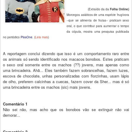
(Extraído da
da
Folha Online)
Morcegos asiáticos de uma espécie frugívora
--que se alimenta de frutas-- praticam sexo
oral, o que contribui para aumentar o tempo
da cópula, mostra uma pesquisa publicada
no periódico
PlosOne
. (
Leia mais
)
A reportagem conclui dizendo que isso é um comportamento raro entre
os animais só sendo identificado nos macacos bonobos. Estes praticam
o sexo oral somente entre os machos (??) jovens, mas apenas como
uma brincadeira. Ahã... Eles também fazem sobrancelhas, fazem luzes,
escova de chocolate, unhas personalizadas com florzinhas, usam lápis
de olho, preferem calcinhas a cuecas, fazem cover da Sher... mas é só
uma brincadeira entre os machos (sic) mais jovens.
Comentário 1
Não sei não, mas acho que os bonobos vão se extinguir não vai
demorar...
Comentário 2