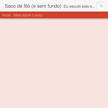
Saco de filó (e sem fundo)
Eu escuto esta expressão "saco de filó" desde criança. Para quem não sabe, filó é um tecido todo furadinho e permite que um saco feito com ele, mesmo que muito exposto ao ar soprado para dentro, nunca vai se encher. Aí está o propósito deste nome... Para viver em sociedade tem que ter saco de filó.
Início
Mais sobre o autor