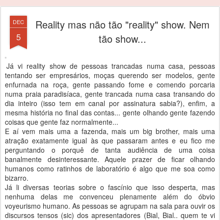
Reality mas não tão "reality" show. Nem
DEC
5
tão show...
Já vi reality show de pessoas trancadas numa casa, pessoas
tentando ser empresários, moças querendo ser modelos, gente
enfurnada na roça, gente passando fome e comendo porcaria
numa praia paradisíaca, gente trancada numa casa transando do
dia inteiro (isso tem em canal por assinatura sabia?), enfim, a
mesma história no final das contas... gente olhando gente fazendo
coisas que gente faz normalmente...
E aí vem mais uma a fazenda, mais um big brother, mais uma
atração exatamente igual às que passaram antes e eu fico me
perguntando o porquê de tanta audiência de uma coisa
banalmente desinteressante. Aquele prazer de ficar olhando
humanos como ratinhos de laboratório é algo que me soa como
bizarro.
Já li diversas teorias sobre o fascínio que isso desperta, mas
nenhuma delas me convenceu plenamente além do óbvio
voyeurismo humano. As pessoas se agrupam na sala para ouvir os
discursos tensos (sic) dos apresentadores (Bial, Bial.. quem te vi