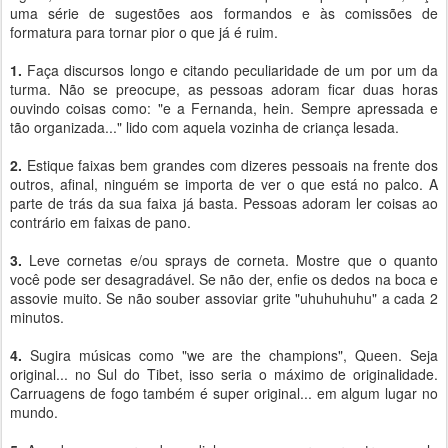
uma série de sugestões aos formandos e às comissões de
formatura para tornar pior o que já é ruim.
1.
Faça discursos longo e citando peculiaridade de um por um da
turma. Não se preocupe, as pessoas adoram ficar duas horas
ouvindo coisas como: "e a Fernanda, hein. Sempre apressada e
tão organizada..." lido com aquela vozinha de criança lesada.
2.
Estique faixas bem grandes com dizeres pessoais na frente dos
outros, afinal, ninguém se importa de ver o que está no palco. A
parte de trás da sua faixa já basta. Pessoas adoram ler coisas ao
contrário em faixas de pano.
3.
Leve cornetas e/ou sprays de corneta. Mostre que o quanto
você pode ser desagradável. Se não der, enfie os dedos na boca e
assovie muito. Se não souber assoviar grite "uhuhuhuhu" a cada 2
minutos.
4.
Sugira músicas como "we are the champions", Queen. Seja
original... no Sul do Tibet, isso seria o máximo de originalidade.
Carruagens de fogo também é super original... em algum lugar no
mundo.