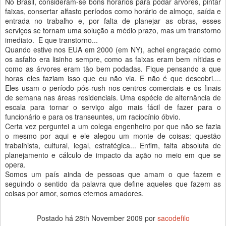
No Brasil, consideram-se bons horários para podar árvores, pintar
faixas, consertar alfasto períodos como horário de almoço, saída e
entrada no trabalho e, por falta de planejar as obras, esses
serviços se tornam uma solução a médio prazo, mas um transtorno
imediato. E que transtorno...
Quando estive nos EUA em 2000 (em NY), achei engraçado como
os asfalto era lisinho sempre, como as faixas eram bem nítidas e
como as árvores eram tão bem podadas. Fique pensando a que
horas eles faziam isso que eu não via. E não é que descobri....
Eles usam o período pós-rush nos centros comerciais e os finais
de semana nas áreas residenciais. Uma espécie de alternância de
escala para tornar o serviço algo mais fácil de fazer para o
funcionário e para os transeuntes, um raciocínio óbvio.
Certa vez perguntei a um colega engenheiro por que não se fazia
o mesmo por aqui e ele alegou um monte de coisas: questão
trabalhista, cultural, legal, estratégica... Enfim, falta absoluta de
planejamento e cálculo de impacto da ação no meio em que se
opera.
Somos um país ainda de pessoas que amam o que fazem e
seguindo o sentido da palavra que define aqueles que fazem as
coisas por amor, somos eternos amadores.
Postado há
28th November 2009
por
sacodefilo