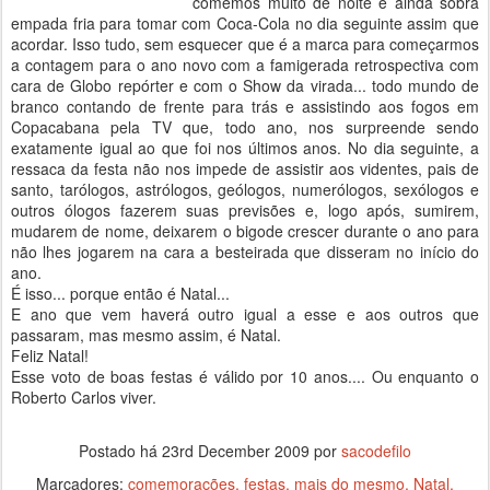
comemos muito de noite e ainda sobra
empada fria para tomar com Coca-Cola no dia seguinte assim que
acordar. Isso tudo, sem esquecer que é a marca para começarmos
a contagem para o ano novo com a famigerada retrospectiva com
cara de Globo repórter e com o Show da virada... todo mundo de
branco contando de frente para trás e assistindo aos fogos em
Copacabana pela TV que, todo ano, nos surpreende sendo
exatamente igual ao que foi nos últimos anos. No dia seguinte, a
ressaca da festa não nos impede de assistir aos videntes, pais de
santo, tarólogos, astrólogos, geólogos, numerólogos, sexólogos e
outros ólogos fazerem suas previsões e, logo após, sumirem,
mudarem de nome, deixarem o bigode crescer durante o ano para
não lhes jogarem na cara a besteirada que disseram no início do
ano.
É isso... porque então é Natal...
E ano que vem haverá outro igual a esse e aos outros que
passaram, mas mesmo assim, é Natal.
Feliz Natal!
Esse voto de boas festas é válido por 10 anos.... Ou enquanto o
Roberto Carlos viver.
Postado há
23rd December 2009
por
sacodefilo
Marcadores:
comemorações
festas
mais do mesmo
Natal