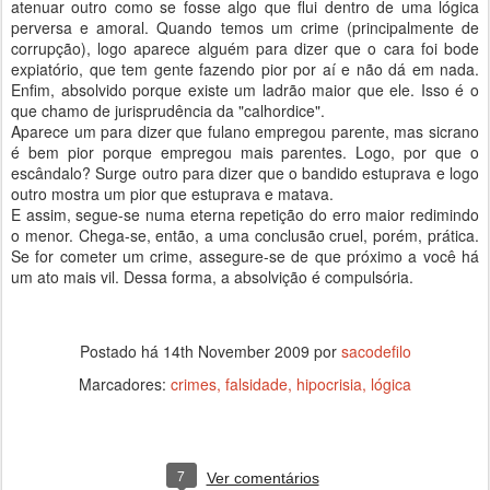
atenuar outro como se fosse algo que flui dentro de uma lógica
perversa e amoral. Quando temos um crime (principalmente de
corrupção), logo aparece alguém para dizer que o cara foi bode
expiatório, que tem gente fazendo pior por aí e não dá em nada.
Enfim, absolvido porque existe um ladrão maior que ele. Isso é o
que chamo de jurisprudência da "calhordice".
Aparece um para dizer que fulano empregou parente, mas sicrano
é bem pior porque empregou mais parentes. Logo, por que o
escândalo? Surge outro para dizer que o bandido estuprava e logo
outro mostra um pior que estuprava e matava.
E assim, segue-se numa eterna repetição do erro maior redimindo
o menor. Chega-se, então, a uma conclusão cruel, porém, prática.
Se for cometer um crime, assegure-se de que próximo a você há
um ato mais vil. Dessa forma, a absolvição é compulsória.
Postado há
14th November 2009
por
sacodefilo
Marcadores:
crimes
falsidade
hipocrisia
lógica
7
Ver comentários