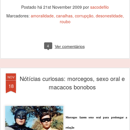
Postado há
21st November 2009
por
sacodefilo
Marcadores:
amoralidade
canalhas
corrupção
desonestidade
roubo
4
Ver comentários
Nótícias curiosas: morcegos, sexo oral e
NOV
18
macacos bonobos
Morcegos fazem sexo oral para prolongar a
relação