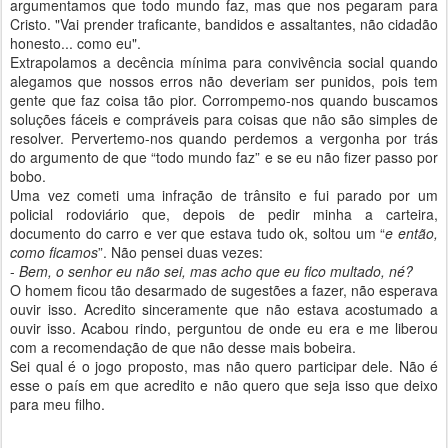
argumentamos que todo mundo faz, mas que nos pegaram para
Cristo. "Vai prender traficante, bandidos e assaltantes, não cidadão
honesto... como eu".
Extrapolamos a decência mínima para convivência social quando
alegamos que nossos erros não deveriam ser punidos, pois tem
gente que faz coisa tão pior. Corrompemo-nos quando buscamos
soluções fáceis e compráveis para coisas que não são simples de
resolver. Pervertemo-nos quando perdemos a vergonha por trás
do argumento de que “todo mundo faz” e se eu não fizer passo por
bobo.
Uma vez cometi uma infração de trânsito e fui parado por um
policial rodoviário que, depois de pedir minha a carteira,
documento do carro e ver que estava tudo ok, soltou um “
e então,
como ficamos
”. Não pensei duas vezes:
-
Bem, o senhor eu não sei, mas acho que eu fico multado, né?
O homem ficou tão desarmado de sugestões a fazer, não esperava
ouvir isso. Acredito sinceramente que não estava acostumado a
ouvir isso. Acabou rindo, perguntou de onde eu era e me liberou
com a recomendação de que não desse mais bobeira.
Sei qual é o jogo proposto, mas não quero participar dele. Não é
esse o país em que acredito e não quero que seja isso que deixo
para meu filho.