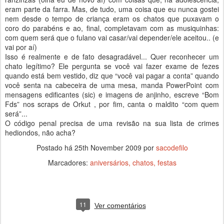
eram parte da farra. Mas, de tudo, uma coisa que eu nunca gostei
nem desde o tempo de criança eram os chatos que puxavam o
coro do parabéns e ao, final, completavam com as musiquinhas:
com quem será que o fulano vai casar/vai depender/ele aceitou.. (e
vai por aí)
Isso é realmente e de fato desagradável... Quer reconhecer um
chato legítimo? Ele pergunta se você vai fazer exame de fezes
quando está bem vestido, diz que “você vai pagar a conta” quando
você senta na cabeceira de uma mesa, manda PowerPoint com
mensagens edificantes (sic) e imagens de anjinho, escreve “Bom
Fds” nos scraps de Orkut , por fim, canta o maldito “com quem
será”...
O código penal precisa de uma revisão na sua lista de crimes
hediondos, não acha?
Postado há
25th November 2009
por
sacodefilo
Marcadores:
aniversários
chatos
festas
11
Ver comentários