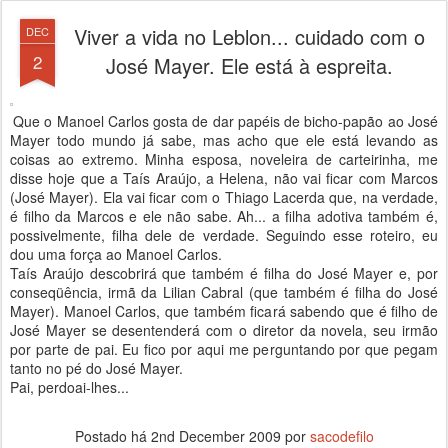
Viver a vida no Leblon... cuidado com o
DEC
2
José Mayer. Ele está à espreita.
Que o Manoel Carlos gosta de dar papéis de bicho-papão ao José
Mayer todo mundo já sabe, mas acho que ele está levando as
coisas ao extremo. Minha esposa, noveleira de carteirinha, me
disse hoje que a Taís Araújo, a Helena, não vai ficar com Marcos
(José Mayer). Ela vai ficar com o Thiago Lacerda que, na verdade,
é filho da Marcos e ele não sabe. Ah... a filha adotiva também é,
possivelmente, filha dele de verdade. Seguindo esse roteiro, eu
dou uma força ao Manoel Carlos.
Taís Araújo descobrirá que também é filha do José Mayer e, por
conseqüência, irmã da Lilian Cabral (que também é filha do José
Mayer). Manoel Carlos, que também ficará sabendo que é filho de
José Mayer se desentenderá com o diretor da novela, seu irmão
por parte de pai. Eu fico por aqui me perguntando por que pegam
tanto no pé do José Mayer.
Pai, perdoai-lhes...
Postado há
2nd December 2009
por
sacodefilo