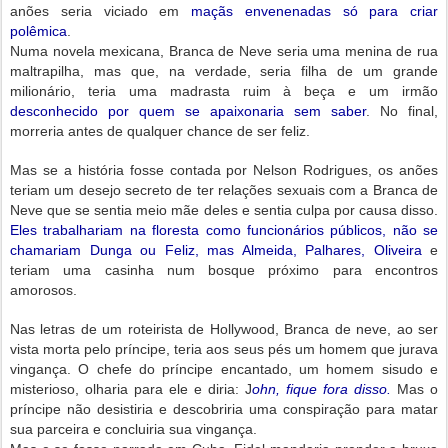
anões seria viciado em
maçãs envenenadas só para criar
polêmica
.
Numa novela mexicana, Branca de Neve seria uma menina de rua
maltrapilha, mas que, na verdade, seria filha de um grande
milionário, teria uma madrasta ruim à beça e um irmão
desconhecido por quem se apaixonaria sem saber
. No final,
morreria antes de qualquer chance de ser feliz.
Mas se a história fosse contada por Nelson Rodrigues, os anões
teriam um desejo secreto de ter relações sexuais com a Branca de
Neve que se sentia meio mãe deles e sentia culpa por causa disso.
Eles trabalhariam na floresta como funcionários públicos, não se
chamariam Dunga ou Feliz, mas Almeida, Palhares, Oliveira
e
teriam uma casinha num bosque próximo para encontros
amorosos.
Nas letras de um roteirista de Hollywood, Branca de neve, ao ser
vista morta pelo príncipe, teria aos seus pés um homem que jurava
vingança. O chefe do príncipe encantado, um homem sisudo e
misterioso, olharia para ele e diria: J
ohn, fique fora disso.
Mas o
príncipe não desistiria e descobriria uma conspiração para matar
sua parceira e concluiria sua vingança.