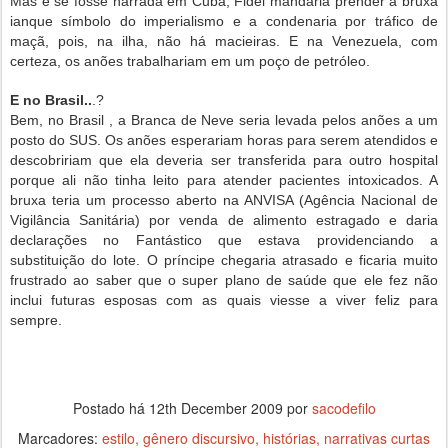
Mas e se fosse narrada em Cuba, Fidel mandaria prender a bruxa
ianque símbolo do imperialismo e a condenaria por tráfico de
maçã, pois, na ilha, não há macieiras. E na Venezuela, com
certeza, os anões trabalhariam em um poço de petróleo.
E no Brasil..
.?
Bem, no Brasil , a Branca de Neve seria levada pelos anões a um
posto do SUS. Os anões esperariam horas para serem atendidos e
descobririam que ela deveria ser transferida para outro hospital
porque ali não tinha leito para atender pacientes intoxicados. A
bruxa teria um processo aberto na ANVISA (Agência Nacional de
Vigilância Sanitária) por venda de alimento estragado e daria
declarações no Fantástico que estava providenciando a
substituição do lote. O príncipe chegaria atrasado e ficaria muito
frustrado ao saber que o super plano de saúde que ele fez não
inclui futuras esposas com as quais viesse a viver feliz para
sempre.
Postado há
12th December 2009
por
sacodefilo
Marcadores:
estilo
gênero discursivo
histórias
narrativas curtas