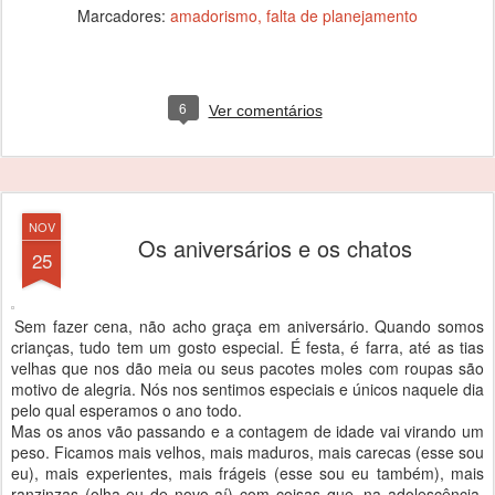
Marcadores:
amadorismo
falta de planejamento
6
Ver comentários
NOV
Os aniversários e os chatos
25
Sem fazer cena, não acho graça em aniversário. Quando somos
crianças, tudo tem um gosto especial. É festa, é farra, até as tias
velhas que nos dão meia ou seus pacotes moles com roupas são
motivo de alegria. Nós nos sentimos especiais e únicos naquele dia
pelo qual esperamos o ano todo.
Mas os anos vão passando e a contagem de idade vai virando um
peso. Ficamos mais velhos, mais maduros, mais carecas (esse sou
eu), mais experientes, mais frágeis (esse sou eu também), mais
ranzinzas (olha eu de novo aí) com coisas que, na adolescência,