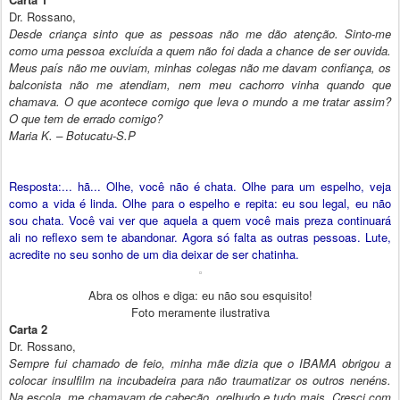
Dr. Rossano,
Desde criança sinto que as pessoas não me dão atenção. Sinto-me
como uma pessoa excluída a quem não foi dada a chance de ser ouvida.
Meus país não me ouviam, minhas colegas não me davam confiança, os
balconista não me atendiam, nem meu cachorro vinha quando que
chamava. O que acontece comigo que leva o mundo a me tratar assim?
O que tem de errado comigo?
Maria K. – Botucatu-S.P
Resposta:... hã... Olhe, você não é chata. Olhe para um espelho, veja
como a vida é linda. Olhe para o espelho e repita: eu sou legal, eu não
sou chata. Você vai ver que aquela a quem você mais preza continuará
ali no reflexo sem te abandonar. Agora só falta as outras pessoas. Lute,
acredite no seu sonho de um dia deixar de ser chatinha.
Abra os olhos e diga: eu não sou esquisito!
Foto meramente ilustrativa
Carta 2
Dr. Rossano,
Sempre fui chamado de feio, minha mãe dizia que o IBAMA obrigou a
colocar insulfilm na incubadeira para não traumatizar os outros nenéns.
Na escola, me chamavam de cabeção, orelhudo e tudo mais. Cresci com