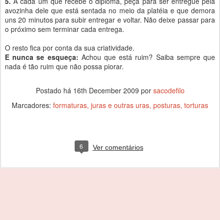
5.
A cada um que recebe o diploma, peça para ser entregue pela
avozinha dele que está sentada no meio da platéia e que demora
uns 20 minutos para subir entregar e voltar. Não deixe passar para
o próximo sem terminar cada entrega.
O resto fica por conta da sua criatividade.
E nunca se esqueça:
Achou que está ruim? Saiba sempre que
nada é tão ruim que não possa piorar.
Postado há
16th December 2009
por
sacodefilo
Marcadores:
formaturas
juras e outras uras
posturas
torturas
6
Ver comentários