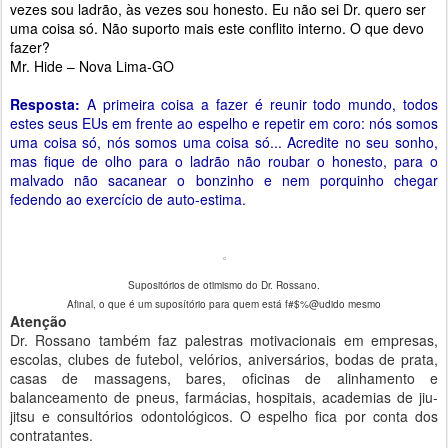
vezes sou ladrão, às vezes sou honesto. Eu não sei Dr. quero ser
uma coisa só. Não suporto mais este conflito interno. O que devo
fazer?
Mr. Hide – Nova Lima-GO
Resposta:
A primeira coisa a fazer é reunir todo mundo, todos
estes seus EUs em frente ao espelho e repetir em coro: nós somos
uma coisa só, nós somos uma coisa só... Acredite no seu sonho,
mas fique de olho para o ladrão não roubar o honesto, para o
malvado não sacanear o bonzinho e nem porquinho chegar
fedendo ao exercício de auto-estima.
Supositórios de otimismo do Dr. Rossano.
Afinal, o que é um suposítório para quem está f#$%@udido mesmo
Atenção
Dr. Rossano também faz palestras motivacionais em empresas,
escolas, clubes de futebol, velórios, aniversários, bodas de prata,
casas de massagens, bares, oficinas de alinhamento e
balanceamento de pneus, farmácias, hospitais, academias de jiu-
jitsu e consultórios odontológicos. O espelho fica por conta dos
contratantes.