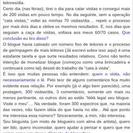
leitores/dia.
Certo dia (nas férias), tirei o dia para catar visitas e consegui mais
de 200 visitas em pouco tempo. No dia seguinte, sem a operação
"cata visitas," voltei às minhas 70 visitas/dia.... repeti o processo
por mais dois dias e obtive os mesmos resultados. E, nos dias que
seguiam a caça de visitas, voltava aos meus 60/70 casos.
Que
conclusão eu tiro disso?
O blogue havia cativado um número fixo de leitores e o processo
de garimpagem de mais leitores (Já escrevi sobre isso aqui) é uma
estafante tarefa e que surte resultados relativos. Como não tenho
intenção de monetizar blogue (começou como uma brincadeira e
continuará como tal) desisti do trabalho da "cata à visita".
É isso que muitas pessoas não entendem:
quem o visita, não
necessariamente o lê.
Pelo teor de alguns comentários fica muito
evidente essa relação. Por exemplo (já vi algo bem parecido), uma
postagem, 300 visitas/dia, 3 comentários, somente um mais ou
menos pertinente, os outros dois ao estilo “kkkk legal seu blogue.
Visite o meu”.... Na verdade, foram 300 espectros que, na maioria
das vezes, não fazem idéia do que havia no site... Até que ponto
me interessa essa número? Sinceramente, a mim, não interessa.
Sou bloguista (um misto de blogueiro com alma de artista), quero
ser lido, quero incomodar, quero ajudar a pensar e quero que me