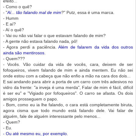
efeito...
- Como o quê?
- "
Aí... tão falando mal de mim
?" Putz, essa é uma marca.
- Humm
- E aí?
- Aí o quê?
- Vai ou não vai falar o que estavam falando de mim?
- A gente não estava falando nada, pô!
- Agora perdi a paciência.
Além de falarem da vida dos outros
ainda são mentirosos.
- Quem???
- Vocês. Vão cuidar da vida de vocês, cara, deixem de ser
fofoqueiros, vivem falando de mim e ainda mentem. Eu não sei
onde estou com a cabeça que não enfio a mão na cara dos dois...
E sai andando para abrir a porta de um carro com três adesivos no
vidro da frente: "a inveja é uma merda", Falar de mim é fácil, difícil
é ser eu" e "Vigiado por fofoqueiros". O carro se afasta. Os dois
amigos prosseguem o papo.
- Bom, como eu ia lhe falando, o cara está completamente biruta,
agora cisma que todo mundo está falando dele. Vai falar de
alguém, fale de alguém interessante pelo menos...
- Quem?
- Eu.
- Ou até mesmo eu, por exemplo.