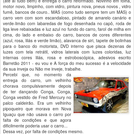
(até aí tudo bem) e entrega o carro reformado. Novinho em folha,
motor novo, limpinho, com vidro, pintura nova, pneus novos , vidro
fumê, bancos de couro.. MAS (como tudo sempre tem um MAS) o
carro vem com som escandaloso, pintado de amarelo canário e
verde-limão com labaredas de fogo desenhada no capô, roda de
liga leve rebaixadas e luz azul no fundo do carro, farol de milha em
cima, do lado e embaixo do carro, bancos de cores diferentes
(azul, rosa, lilás e verde limão), alavanca de siri, tapete de bolinhas
para o banco do motorista, DVD interno que pisca dezenas de
luzes com tela retrátil, vidros laterais com luzes coloridas, luz
internas cores lilás, rosa e estroboscópica, adesivos escrito
Barretão 2011 - eu vou e A força do meu sucesso é a velocidade
da sua inveja ou Não me inveje, trabalhe.
Percebi que, no momento da
entrega do carro, um velhinho
chorava compulsivamente depois
de ter dançando Conga, Conga,
Conga vestido de Fred Mercury no
palco caldeirão. Era um velhinho
pipoqueiro que morava em Nova
Iguaçu que não usava o carro por
falta de condições e que agora
dificilmente poderia usar o carro...
Dessa vez, por falta de condições mesmo.