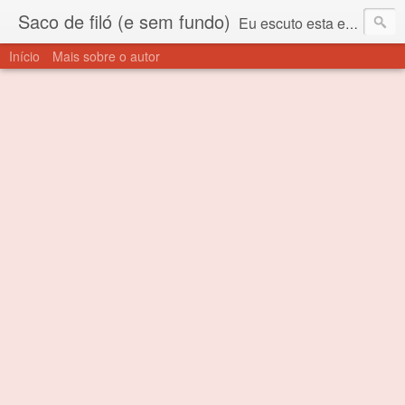
Saco de filó (e sem fundo)
Eu escuto esta expressão "saco de filó" desde criança. Para quem não sabe, filó é um tecido todo furadinho e permite que um saco feito com ele, mesmo que muito exposto ao ar soprado para dentro, nunca vai se encher. Aí está o propósito deste nome... Para viver em sociedade tem que ter saco de filó.
Início
Mais sobre o autor