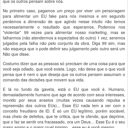
que os outros pensam sobre nós.
No primeiro caso, pagamos um preço por viver um personagem
para alimentar um EU fake para nós mesmos e em segundo
perdemos a dimensão de que agindo nesse intuito não temos
necessariamente o resultado que esperamos. Podemos nos
"violentar" 99 vezes para alimentar nosso marketing, mas se
falharmos (não atendermos a expectativa do outro) 1 vez, seremos
julgados pela falha não pelo conjunto da obra. Diga 99 sim, mas
não esqueça que o pode definir seu julgamento pelo outro será um
Não que disse.
Costumo dizer que as pessoas só precisam de uma coisa para que
você seja odiado, que você exista. Logo, não deixe que o que você
pensa que é nem o que deseja que os outros pensem assumam o
comando das decisões que movem sua vida.
E lá no fundo da gaveta, está o EU que você é. Humano,
demasiadamente humano que age de acordo com seus interesses,
movido por seus anseios (muitas vezes causando repulsa e
repreensão dos outros EUs)... Esse EU nada tem a ver com o
conceito freudiano de ID. É só um EU legítimo, porém sociável,
mas cheio de defeitos, que te critica, que te ofende, que deprime,
que o faz se sentir ora fracassado, ora um Deus… Esse Eu é o seu
maior amigo e o maior cruel inimigo... esse eu é você mesmo.