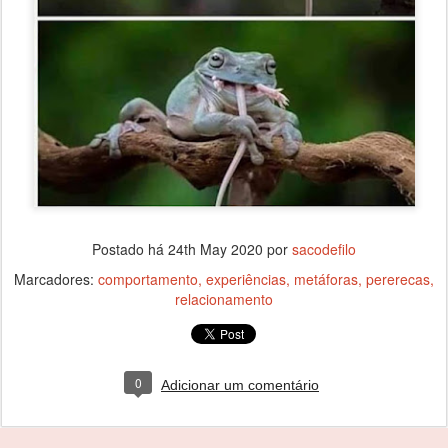
Postado há
24th May 2020
por
sacodefilo
Marcadores:
comportamento
experiências
metáforas
pererecas
relacionamento
0
Adicionar um comentário