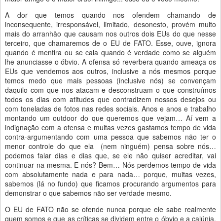
A dor que temos quando nos ofendem chamando de
inconsequente, irresponsável, limitado, desonesto, provém muito
mais do arranhão que causam nos outros dois EUs do que nesse
terceiro, que chamaremos de o EU de FATO. Esse, ouve, ignora
quando é mentira ou se cala quando é verdade como se alguém
lhe anunciasse o óbvio. A ofensa só reverbera quando ameaça os
EUs que vendemos aos outros, inclusive a nós mesmos porque
temos medo que mais pessoas (inclusive nós) se convençam
daquilo com que nos atacam e desconstruam o que construímos
todos os dias com atitudes que contradizem nossos desejos ou
com toneladas de fotos nas redes sociais. Anos e anos e trabalho
montando um outdoor do que queremos que vejam… Aí vem a
indignação com a ofensa e muitas vezes gastamos tempo de vida
contra-argumentando com uma pessoa que sabemos não ter o
menor controle do que ela (nem ninguém) pensa sobre nós…
podemos falar dias e dias que, se ele não quiser acreditar, vai
continuar na mesma. E nós? Bem… Nós perdemos tempo de vida
com absolutamente nada e para nada… porque, muitas vezes,
sabemos (lá no fundo) que ficamos procurando argumentos para
demonstrar o que sabemos não ser verdade mesmo.
O EU de FATO não se ofende nunca porque ele sabe realmente
quem somos e que as críticas se dividem entre o óbvio e a calúnia.