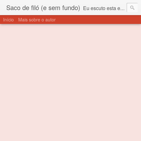
Saco de filó (e sem fundo)
Eu escuto esta expressão "saco de filó" desde criança. Para quem não sabe, filó é um tecido todo furadinho e permite que um saco feito com ele, mesmo que muito exposto ao ar soprado para dentro, nunca vai se encher. Aí está o propósito deste nome... Para viver em sociedade tem que ter saco de filó.
Início
Mais sobre o autor