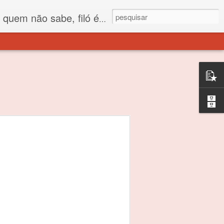
 está o propósito deste nome... Para viver em sociedade tem que ter saco de filó.