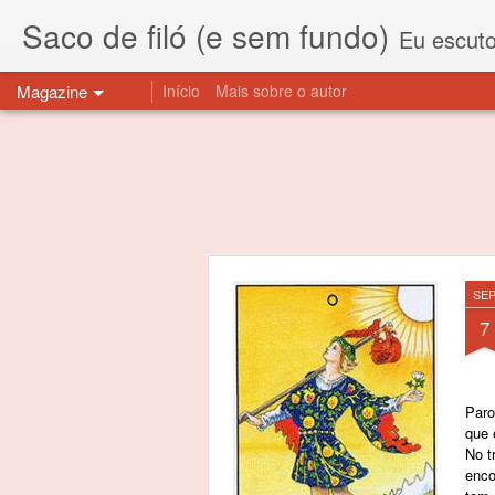
Saco de filó (e sem fundo)
Eu escuto esta expressão "saco de f
Magazine
Início
Mais sobre o autor
SE
7
Paro
que 
No t
enco