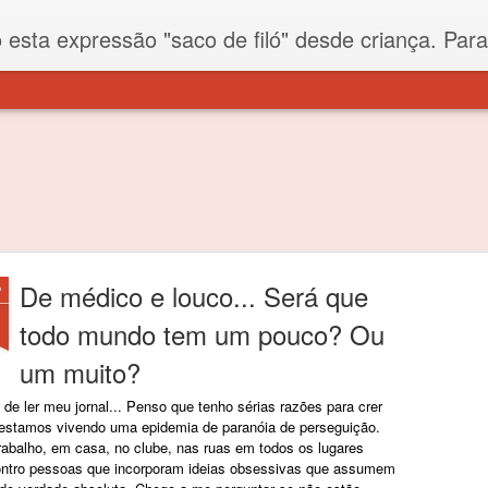
iló" desde criança. Para quem não sabe, filó é um tecido todo furadinho e permite que um saco feito com ele, mesmo que muito exposto ao ar soprado para dentro, nunca vai se encher. Aí
De médico e louco... Será que
P
todo mundo tem um pouco? Ou
um muito?
 de ler meu jornal... Penso que tenho sérias razões para crer
estamos vivendo uma epidemia de paranóia de perseguição.
rabalho, em casa, no clube, nas ruas em todos os lugares
ntro pessoas que incorporam ideias obsessivas que assumem