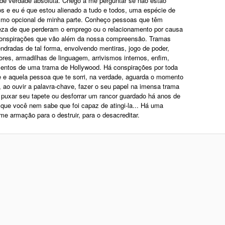
de verdade absoluta. Chego a me perguntar se não estão
os e eu é que estou alienado a tudo e todos, uma espécie de
smo opcional de minha parte. Conheço pessoas que têm
eza de que perderam o emprego ou o relacionamento por causa
onspirações que vão além da nossa compreensão. Tramas
ndradas de tal forma, envolvendo mentiras, jogo de poder,
ores, armadilhas de linguagem, arrivismos internos, enfim,
entos de uma trama de Hollywood. Há conspirações por toda
e e aquela pessoa que te sorri, na verdade, aguarda o momento
, ao ouvir a palavra-chave, fazer o seu papel na imensa trama
 puxar seu tapete ou desforrar um rancor guardado há anos de
 que você nem sabe que foi capaz de atingi-la... Há uma
me armação para o destruir, para o desacreditar.