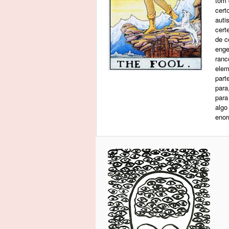
tom 
cert
auti
cert
de c
enge
ranc
elem
part
para
para
algo
enor