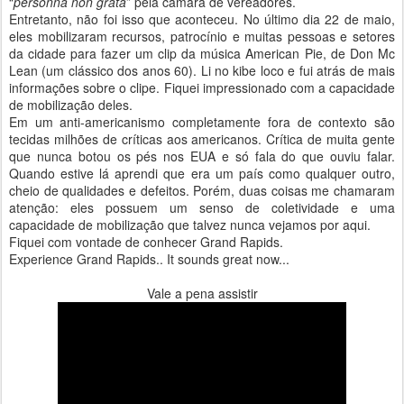
“
personna non grata
” pela câmara de vereadores.
Entretanto, não foi isso que aconteceu. No último dia 22 de maio,
eles mobilizaram recursos, patrocínio e muitas pessoas e setores
da cidade para fazer um clip da música American Pie, de Don Mc
Lean (um clássico dos anos 60). Li no kibe loco e fui atrás de mais
informações sobre o clipe. Fiquei impressionado com a capacidade
de mobilização deles.
Em um anti-americanismo completamente fora de contexto são
tecidas milhões de críticas aos americanos. Crítica de muita gente
que nunca botou os pés nos EUA e só fala do que ouviu falar.
Quando estive lá aprendi que era um país como qualquer outro,
cheio de qualidades e defeitos. Porém, duas coisas me chamaram
atenção: eles possuem um senso de coletividade e uma
capacidade de mobilização que talvez nunca vejamos por aqui.
Fiquei com vontade de conhecer Grand Rapids.
Experience Grand Rapids.. It sounds great now...
Vale a pena assistir