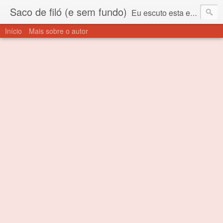
Saco de filó (e sem fundo)
Eu escuto esta expressão "saco de filó" desde criança. Para quem não sabe, filó é um tecido todo furadinho e permite que um saco feito com ele, mesmo que muito exposto ao ar soprado para dentro, nunca vai se encher. Aí está o propósito deste nome... Para viver em sociedade tem que ter saco de filó.
Início
Mais sobre o autor