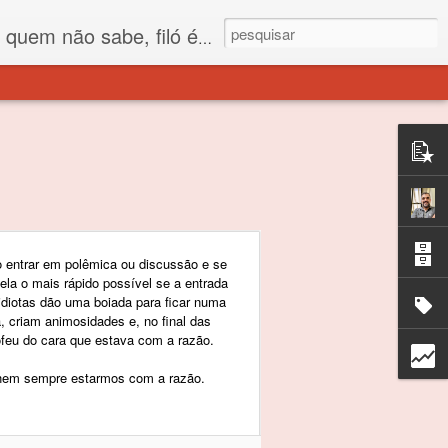
 está o propósito deste nome... Para viver em sociedade tem que ter saco de filó.
 entrar em polêmica ou discussão e se
ela o mais rápido possível se a entrada
 idiotas dão uma boiada para ficar numa
 criam animosidades e, no final das
rófeu do cara que estava com a razão.
nem sempre estarmos com a razão.