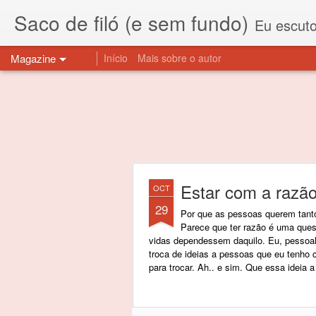
Saco de filó (e sem fundo)
Eu escuto esta expressão "saco de f
Magazine
Início
Mais sobre o autor
Estar com a razã
OCT
29
Por que as pessoas querem tanto
Parece que ter razão é uma qu
vidas dependessem daquilo. Eu, pessoalm
troca de ideias a pessoas que eu tenho 
para trocar. Ah.. e sim. Que essa ideia 