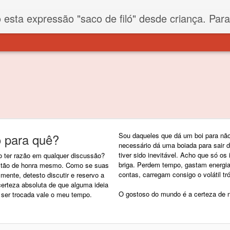
iló" desde criança. Para quem não sabe, filó é um tecido todo furadinho e permite que um saco feito com ele, mesmo que muito exposto ao ar soprado para dentro, nunca vai se encher. Aí
o para quê?
Sou daqueles que dá um boi para não
necessário dá uma boiada para sair d
tiver sido inevitável. Acho que só os
 ter razão em qualquer discussão?
briga. Perdem tempo, gastam energia,
estão de honra mesmo. Como se suas
contas, carregam consigo o volátil t
ente, detesto discutir e reservo a
certeza absoluta de que alguma ideia
O gostoso do mundo é a certeza de 
a ser trocada vale o meu tempo.