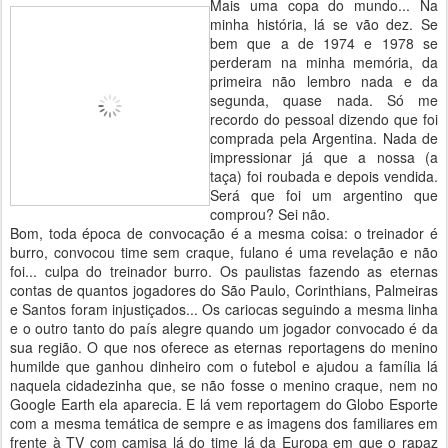
Mais uma copa do mundo... Na
minha história, lá se vão dez. Se
bem que a de 1974 e 1978 se
perderam na minha memória, da
primeira não lembro nada e da
segunda, quase nada. Só me
recordo do pessoal dizendo que foi
comprada pela Argentina. Nada de
impressionar já que a nossa (a
taça) foi roubada e depois vendida.
Será que foi um argentino que
comprou? Sei não.
Bom, toda época de convocação é a mesma coisa: o treinador é
burro, convocou time sem craque, fulano é uma revelação e não
foi... culpa do treinador burro. Os paulistas fazendo as eternas
contas de quantos jogadores do São Paulo, Corinthians, Palmeiras
e Santos foram injustiçados... Os cariocas seguindo a mesma linha
e o outro tanto do país alegre quando um jogador convocado é da
sua região. O que nos oferece as eternas reportagens do menino
humilde que ganhou dinheiro com o futebol e ajudou a família lá
naquela cidadezinha que, se não fosse o menino craque, nem no
Google Earth ela aparecia. E lá vem reportagem do Globo Esporte
com a mesma temática de sempre e as imagens dos familiares em
frente à TV com camisa lá do time lá da Europa em que o rapaz