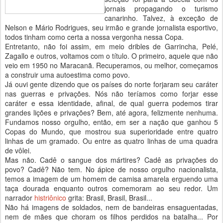
jornais propagando o turismo
canarinho. Talvez, à exceção de
Nelson e Mário Rodrigues, seu irmão e grande jornalista esportivo,
todos tinham como certa a nossa vergonha nessa Copa.
Entretanto, não foi assim, em meio dribles de Garrincha, Pelé,
Zagallo e outros, voltamos com o título. O primeiro, aquele que não
veio em 1950 no Maracanã. Recuperamos, ou melhor, começamos
a construir uma autoestima como povo.
Já ouvi gente dizendo que os países do norte forjaram seu caráter
nas guerras e privações. Nós não teríamos como forjar esse
caráter e essa identidade, afinal, de qual guerra podemos tirar
grandes lições e privações? Bem, até agora, felizmente nenhuma.
Fundamos nosso orgulho, então, em ser a nação que ganhou 5
Copas do Mundo, que mostrou sua superioridade entre quatro
linhas de um gramado. Ou entre as quatro linhas de uma quadra
de vôlei.
Mas não. Cadê o sangue dos mártires? Cadê as privações do
povo? Cadê? Não tem. No ápice de nosso orgulho nacionalista,
temos a imagem de um homem de camisa amarela erguendo uma
taça dourada enquanto outros comemoram ao seu redor. Um
narrador
histriônico
grita: Brasil, Brasil, Brasil...
Não há imagens de soldados, nem de bandeiras ensaguentadas,
nem de mães que choram os filhos perdidos na batalha... Por