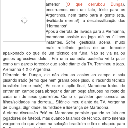
anterior (
O que derrubou Dunga
),
encerramos com um fato, triste para os
Argentinos, nem tanto para a gente (eta,
rivalidade eterna!), a desclassificação dos
"Hermanos".
Após a derrota de lavada para a Alemanha,
maradona assiste ao jogo até os últimos
instantes. Sofre, gesticula, acena.. muito
mais refletindo gestos de um torcedor
apaixonado do que de um técnico em fúria. Não se via ira ou
gestos agressivos dele... Era uma comédia pastelão vê-lo pular
como um garoto torcedor que sofre diante da TV. Terminou o jogo.
Alemanha 4 X 0 Argentina.
Diferente de Dunga, ele não deu as costas ao campo e saiu
pisando irado (temo que nem grama onde pisou o iracundo técnico
brasileiro brote mais). Ao soar o apito final, Maradona tratou de
entrar em campo para abraçar e dar um beijo afetuoso no rosto de
cada um de seus guerreiros. Como o pai/líder que consola os
filhos/soldados na derrota... Silêncio meu diante da TV. Vergonha
de Dunga, dignidade, humildade e liderança de Maradona.
A eterna discussão Pelé ou Maradona persiste quando se fala em
jogadores de futebol, mas quando falamos de técnico, sinto imensa
vergonha do que vimos na seleção brasileira e tiro o chapéu para