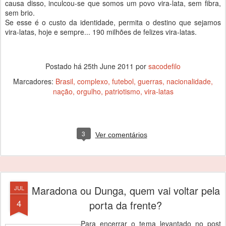
causa disso, inculcou-se que somos um povo vira-lata, sem fibra,
sem brio.
Se esse é o custo da identidade, permita o destino que sejamos
vira-latas, hoje e sempre... 190 milhões de felizes vira-latas.
Postado há
25th June 2011
por
sacodefilo
Marcadores:
Brasil
complexo
futebol
guerras
nacionalidade
nação
orgulho
patriotismo
vira-latas
3
Ver comentários
Maradona ou Dunga, quem vai voltar pela
JUL
4
porta da frente?
Para encerrar o tema levantado no post