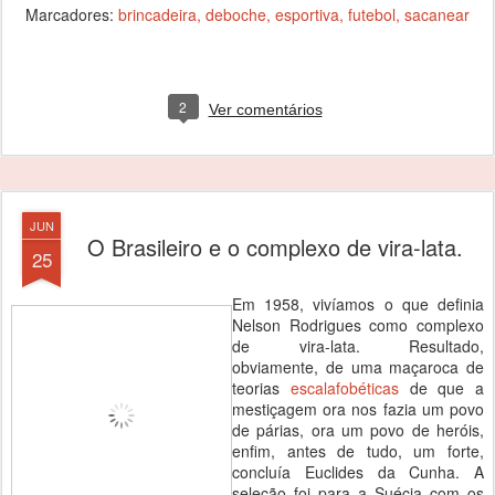
Marcadores:
brincadeira
deboche
esportiva
futebol
sacanear
2
Ver comentários
JUN
O Brasileiro e o complexo de vira-lata.
25
Em 1958, vivíamos o que definia
Nelson Rodrigues como complexo
de vira-lata. Resultado,
obviamente, de uma maçaroca de
teorias
escalafobéticas
de que a
mestiçagem ora nos fazia um povo
de párias, ora um povo de heróis,
enfim, antes de tudo, um forte,
concluía Euclides da Cunha. A
seleção foi para a Suécia com os