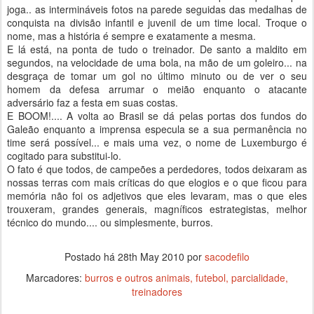
joga.. as intermináveis fotos na parede seguidas das medalhas de
conquista na divisão infantil e juvenil de um time local. Troque o
nome, mas a história é sempre e exatamente a mesma.
E lá está, na ponta de tudo o treinador. De santo a maldito em
segundos, na velocidade de uma bola, na mão de um goleiro... na
desgraça de tomar um gol no último minuto ou de ver o seu
homem da defesa arrumar o meião enquanto o atacante
adversário faz a festa em suas costas.
E BOOM!.... A volta ao Brasil se dá pelas portas dos fundos do
Galeão enquanto a imprensa especula se a sua permanência no
time será possível... e mais uma vez, o nome de Luxemburgo é
cogitado para substitui-lo.
O fato é que todos, de campeões a perdedores, todos deixaram as
nossas terras com mais críticas do que elogios e o que ficou para
memória não foi os adjetivos que eles levaram, mas o que eles
trouxeram, grandes generais, magníficos estrategistas, melhor
técnico do mundo.... ou simplesmente, burros.
Postado há
28th May 2010
por
sacodefilo
Marcadores:
burros e outros animais
futebol
parcialidade
treinadores