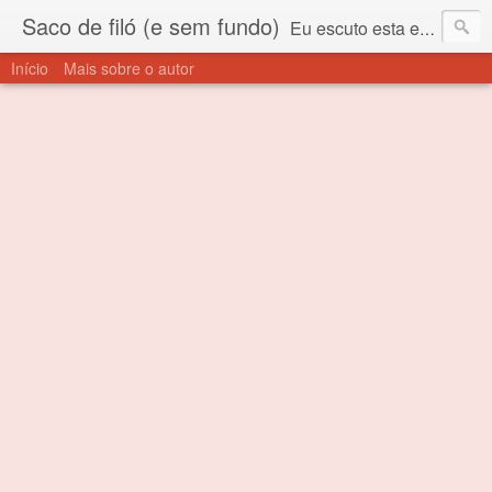
Saco de filó (e sem fundo)
Eu escuto esta expressão "saco de filó" desde criança. Para quem não sabe, filó é um tecido todo furadinho e permite que um saco feito com ele, mesmo que muito exposto ao ar soprado para dentro, nunca vai se encher. Aí está o propósito deste nome... Para viver em sociedade tem que ter saco de filó.
Início
Mais sobre o autor