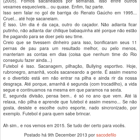
(2005). Fomos sacaneados por semanas. Isso entre outros
vexames esquecíveis... ou quase. Enfim, faz parte.
Isso sem falar no gol de barriga do Renato Gaúcho em 1995...
Cruel... até hoje sacaneiam.
É isso. Um dia é da caça, outro do caçador. Não adianta ficar
putinho, não adianta dar chilique babaquinha até porque não estão
lhe pagando para se doer pelo seu time.
Creio que se tivessem dinheiro para isso, bonificaram seus 11
pernas de pau para um resultado melhor, ou pelo menos,
manteriam as contas em dias (coisa que nenhum time do Rio
conseguiu fazer ainda...)
Futebol é isso. Sacanagem, pilhação, Bullying esportivo. Hoje,
rubronegro, amanhã, vocês sacaneando a gente. É assim mesmo
e o divertido está em não entrar na pilha e ainda rir da nossa
desgraça. Até porque, amanhã é segunda (com trocadilho), a vida
segue e continuamos na mesma em que paramos na sexta.
E, segunda divisão, pensa bem.. é só no ano que vem. Até lá
relaxa, não pilha e aprende que futebol é assim mesmo... Se não
gosta, desiste e escolhe outro esporte, nado sincronizado, por
exemplo. Futebol é para quem sabe brincar.
Ah sim.. e nos vemos em 2015. Se tudo der certo para vocês.
Postado há
9th December 2013
por
sacodefilo