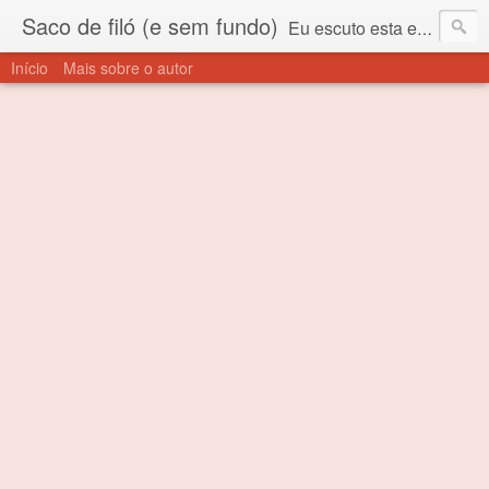
Saco de filó (e sem fundo)
Eu escuto esta expressão "saco de filó" desde criança. Para quem não sabe, filó é um tecido todo furadinho e permite que um saco feito com ele, mesmo que muito exposto ao ar soprado para dentro, nunca vai se encher. Aí está o propósito deste nome... Para viver em sociedade tem que ter saco de filó.
Início
Mais sobre o autor