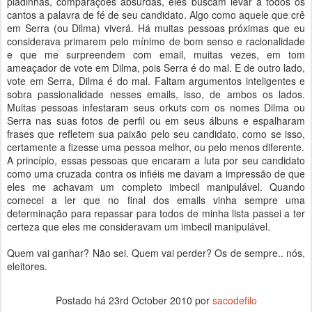
piadinhas, comparações absurdas, eles buscam levar a todos os
cantos a palavra de fé de seu candidato. Algo como aquele que crê
em Serra (ou Dilma) viverá. Há muitas pessoas próximas que eu
considerava primarem pelo mínimo de bom senso e racionalidade
e que me surpreendem com email, muitas vezes, em tom
ameaçador de vote em Dilma, pois Serra é do mal. E de outro lado,
vote em Serra, Dilma é do mal. Faltam argumentos inteligentes e
sobra passionalidade nesses emails, isso, de ambos os lados.
Muitas pessoas infestaram seus orkuts com os nomes Dilma ou
Serra nas suas fotos de perfil ou em seus álbuns e espalharam
frases que refletem sua paixão pelo seu candidato, como se isso,
certamente a fizesse uma pessoa melhor, ou pelo menos diferente.
A princípio, essas pessoas que encaram a luta por seu candidato
como uma cruzada contra os infiéis me davam a impressão de que
eles me achavam um completo imbecil manipulável. Quando
comecei a ler que no final dos emails vinha sempre uma
determinação para repassar para todos de minha lista passei a ter
certeza que eles me consideravam um imbecil manipulável.
Quem vai ganhar? Não sei. Quem vai perder? Os de sempre.. nós,
eleitores.
Postado há
23rd October 2010
por
sacodefilo