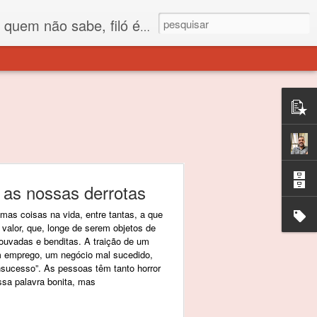
 está o propósito deste nome... Para viver em sociedade tem que ter saco de filó.
as nossas derrotas
mas coisas na vida, entre tantas, a que
alor, que, longe de serem objetos de
 louvadas e benditas. A traição de um
 emprego, um negócio mal sucedido,
insucesso”. As pessoas têm tanto horror
ssa palavra bonita, mas