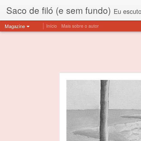
Saco de filó (e sem fundo)
Eu escuto esta expressão "saco de f
Magazine
Início
Mais sobre o autor