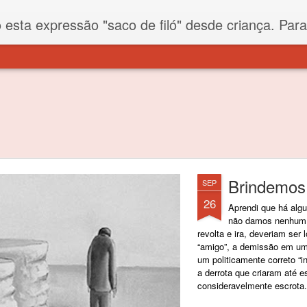
iló" desde criança. Para quem não sabe, filó é um tecido todo furadinho e permite que um saco feito com ele, mesmo que muito exposto ao ar soprado para dentro, nunca vai se encher. Aí
Brindemos 
SEP
26
Aprendi que há algu
não damos nenhum v
revolta e ira, deveriam ser
“amigo”, a demissão em um
um politicamente correto “
a derrota que criaram até e
consideravelmente escrota.