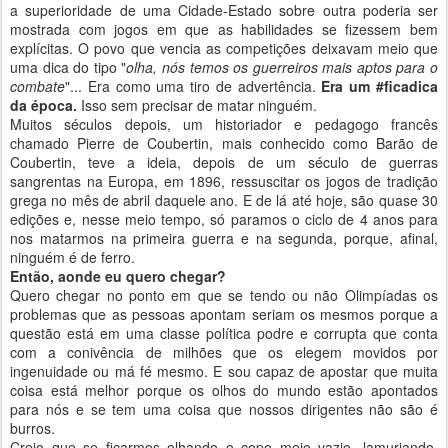
a superioridade de uma Cidade-Estado sobre outra poderia ser
mostrada com jogos em que as habilidades se fizessem bem
explícitas. O povo que vencia as competições deixavam meio que
uma dica do tipo "
olha, nós temos os guerreiros mais aptos para o
combate
"... Era como uma tiro de advertência.
Era um #ficadica
da época.
Isso sem precisar de matar ninguém.
Muitos séculos depois, um historiador e pedagogo francês
chamado Pierre de Coubertin, mais conhecido como Barão de
Coubertin, teve a ideia, depois de um século de guerras
sangrentas na Europa, em 1896, ressuscitar os jogos de tradição
grega no mês de abril daquele ano. E de lá até hoje, são quase 30
edições e, nesse meio tempo, só paramos o ciclo de 4 anos para
nos matarmos na primeira guerra e na segunda, porque, afinal,
ninguém é de ferro.
Então, aonde eu quero chegar?
Quero chegar no ponto em que se tendo ou não Olimpíadas os
problemas que as pessoas apontam seriam os mesmos porque a
questão está em uma classe política podre e corrupta que conta
com a conivência de milhões que os elegem movidos por
ingenuidade ou má fé mesmo. E sou capaz de apostar que muita
coisa está melhor porque os olhos do mundo estão apontados
para nós e se tem uma coisa que nossos dirigentes não são é
burros.
Creio que se ficarmos olhando o copo meio vazio, lamuriando,