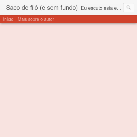
Saco de filó (e sem fundo)
Eu escuto esta expressão "saco de filó" desde criança. Para quem não sabe, filó é um tecido todo furadinho e permite que um saco feito com ele, mesmo que muito exposto ao ar soprado para dentro, nunca vai se encher. Aí está o propósito deste nome... Para viver em sociedade tem que ter saco de filó.
Início
Mais sobre o autor