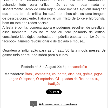
achando tudo para criticar não vamos mudar nada e,
sinceramente, acho de uma ingenuidade imensa alguém imaginar
que o seu tom de crítica lhe dará aos olhos alheios uma imagem
de pessoa consciente. Paira no ar um misto de tolice e hiprocrisia,
bem ao tom das redes sociais.
A festa é bonita, começa agora e podemos escolher de prestigiar
esse momento único no mundo ou ficar posando de crítico-
consciente-ideológico-contestador-hipócrita-babaca de textão no
facebook, famoso revolucionário de teclado e mouse..
Guardem a indignação para as urnas... Só faltam dois meses. Se
gastar tudo agora, não sobra para outubro.
Postado há
5th August 2016
por
sacodefilo
Marcadores:
Brasil
combates
coubertin
disputas
grécia
jogos
Jogos Olímpicos
Olimpíadas
Olimpíadas do Rio
rio 2016
tradição
0
Adicionar um comentário