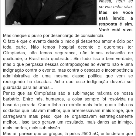
Nossa, nem se
se vou estar vivo.
Mas se você
está lendo, a
resposta é sim.
Você está vivo.
Mas cheque o pulso por desencargo de consciência.
O fato é que o evento desde o início já despertou amor e ódio por
toda parte. Não temos hospital decente e queremos ter
Olimpíadas, não temos segurança, não temos educação de
qualidade, o Brasil está quebrado.. Sim tudo isso é bem verdade,
mas o que perpassa nessas contraposições ao evento não é uma
indignação contra o evento, mas contra o descaso e incompetência
administrativa de uma mesma classe política que vem se
reelegendo há décadas. Acho que esse indignação deveria ser
guardada para as urnas...
Penso que as Olimpíadas são a sublimação máxima de nossa
barbárie. Entre nós, humanos, a coisa sempre foi resolvida na
base da porrada. Quem tinha o exército mais forte, quem tinha os
soldados que lutavam melhor, que arremessavam mais longe, que
carregavam mais peso, que se organizavam estrategicamente
melhor... Isso tudo gerava um resultado, mais danos ao inimigo,
mais mortes, mais submissão.
Mas aí, parece que os gregos, lá pelos 2500 aC, entenderam que