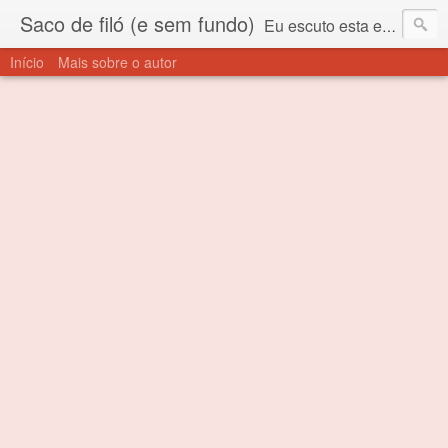
Saco de filó (e sem fundo)
Eu escuto esta expressão "saco de filó" desde criança. Para quem não sabe, filó é um tecido todo furadinho e permite que um saco feito com ele, mesmo que muito exposto ao ar soprado para dentro, nunca vai se encher. Aí está o propósito deste nome... Para viver em sociedade tem que ter saco de filó.
Início
Mais sobre o autor