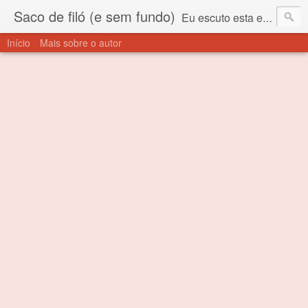
Saco de filó (e sem fundo)
Eu escuto esta expressão "saco de filó" desde criança. Para quem não sabe, filó é um tecido todo furadinho e permite que um saco feito com ele, mesmo que muito exposto ao ar soprado para dentro, nunca vai se encher. Aí está o propósito deste nome... Para viver em sociedade tem que ter saco de filó.
Início
Mais sobre o autor