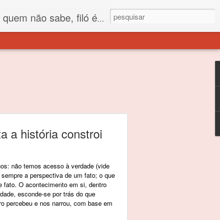
 está o propósito deste nome... Para viver em sociedade tem que ter saco de filó.
 a história constroi
hos: não temos acesso à verdade (vide
 sempre a perspectiva de um fato; o que
e fato. O acontecimento em si, dentro
rdade, esconde-se por trás do que
ro percebeu e nos narrou, com base em