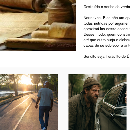
Destruído o sonho da verda
Narrativas. Elas são um a
todas nutridas por argumen
aproximá-las desse concei
Desse modo, quem constrói 
até que outro surja e elabo
capaz de se sobrepor à ante
Bendito seja Heráclito de É