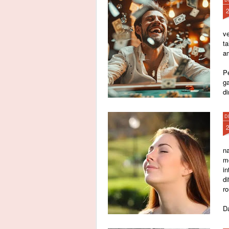
v
t
a
P
g
di
D
n
m
i
d
r
Da