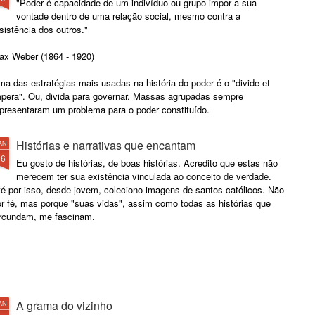
"Poder é capacidade de um indivíduo ou grupo impor a sua
vontade dentro de uma relação social, mesmo contra a
sistência dos outros."
ax Weber (1864 - 1920)
a das estratégias mais usadas na história do poder é o "divide et
mpera". Ou, divida para governar. Massas agrupadas sempre
epresentaram um problema para o poder constituído.
Histórias e narrativas que encantam
AN
26
Eu gosto de histórias, de boas histórias. Acredito que estas não
merecem ter sua existência vinculada ao conceito de verdade.
té por isso, desde jovem, coleciono imagens de santos católicos. Não
or fé, mas porque "suas vidas", assim como todas as histórias que
ircundam, me fascinam.
A grama do vizinho
AN