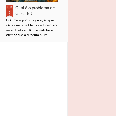
Qual é o problema de
FEB
9
verdade?
Fui criado por uma geração que
dizia que o problema do Brasil era
só a ditadura. Sim, é irrefutável
afirmar que a ditadura é um
problema para qualquer povo e,
felizmente, a nossa terminou em
1985, com a volta da democracia
e a eleição de Tancredo Neves
naquele ano. Desde 1989,
passamos a escolher nossos
representantes políticos e, hoje,
temos uma democracia sólida e
estabelecida. A ditadura acabou,
mas, lamentavelmente, não nos
tornamos uma Dinamarca.