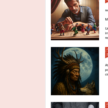
re
M
Um
i
r
J
A
p
c
J