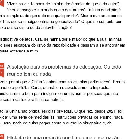
19
Vivemos em tempos de “minha dor é maior do que a do outro”,
“meu cansaço é maior do que o dos outros”, “minha condição é
ais complexa do que a do que qualquer dor”. Mas o que se esconde
or trás desse umbigocentrismo generalizado? O que se sustenta por
aixo desse discurso de autovitimização?
stificativa de atos. Ora, se minha dor é maior do que a sua, minhas
ecisões escapam do crivo da razoabilidade e passam a se ancorar em
tores externos a mim.
A solução para os problemas da educação: Ou todo
AN
17
mundo tem ou nada
zem por aí que a China “acabou com as escolas particulares”. Pronto.
nchete perfeita. Curta, dramática e absolutamente imprecisa.
unciona muito bem para indignar ou entusiasmar pessoas que não
ssaram da terceira linha da notícia.
o, a China não proibiu escolas privadas. O que fez, desde 2021, foi
licar uma série de medidas às instituições privadas de ensino: nada
 lucro, nada de aulas pagas sobre o currículo obrigatório e, de
eferência, nada de entusiasmo empresarial.
História de uma geração que tirou uma encarnação
AN