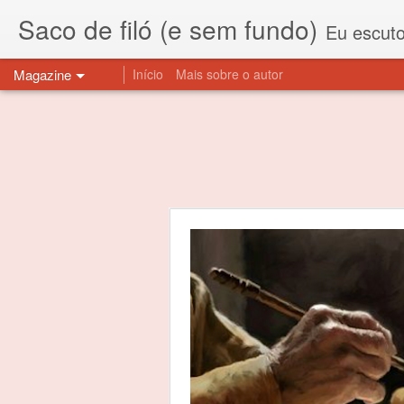
Saco de filó (e sem fundo)
Eu escuto esta expressão "saco de f
Magazine
Início
Mais sobre o autor