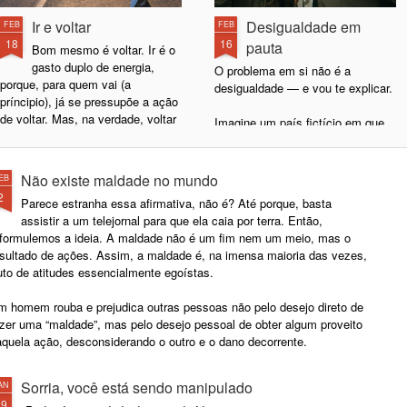
Ir e voltar
Desigualdade em
FEB
FEB
18
16
pauta
Bom mesmo é voltar. Ir é o
gasto duplo de energia,
O problema em si não é a
porque, para quem vai (a
desigualdade — e vou te explicar.
príncipio), já se pressupõe a ação
de voltar. Mas, na verdade, voltar
Imagine um país fictício em que
é tão bom que a gente se imagina
80% da população ganham mil
indo só para sentir o prazer de
reais e 20% ganham dez mil.
voltar.
Nesse cenário, temos uma
Não existe maldade no mundo
EB
desigualdade salarial de nove mil
2
Parece estranha essa afirmativa, não é? Até porque, basta
Mas melhor mesmo é não ir.
reais na média. Se o problema for
assistir a um telejornal para que ela caia por terra. Então,
Lembra quando você não ia à aula
apenas a desigualdade, o foco
eformulemos a ideia. A maldade não é um fim nem um meio, mas o
e ficava em casa doente, fingindo
está na diferença entre os grupos,
esultado de ações. Assim, a maldade é, na imensa maioria das vezes,
que estava doente ou só
e não na baixa renda dos 80% da
uto de atitudes essencialmente egoístas.
exagerando uma leve
população.
indisposição? Pois é... tinha
m homem rouba e prejudica outras pessoas não pelo desejo direto de
aquele momento mágico em que
azer uma “maldade”, mas pelo desejo pessoal de obter algum proveito
você olhava no relógio e pensava:
aquela ação, desconsiderando o outro e o dano decorrente.
“essa hora o pessoal está tendo
aula de química”.
Sorria, você está sendo manipulado
AN
29