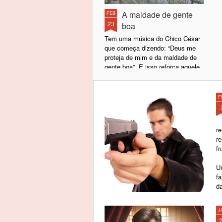
A maldade de gente
FEB
23
boa
Tem uma música do Chico César
que começa dizendo: “Deus me
proteja de mim e da maldade de
gente boa”. E isso reforça aquele
ditado popular segundo o qual de
boas intenções o inferno está
cheio.
F
Sabe por quê?
r
Basicamente porque, por trás de
r
uma má intenção, geralmente só
fr
existem intenções ainda piores. É
improvável (para não me
U
aventurar no termo impossível)
f
que, por trás de uma má intenção,
d
exista uma boa intenção. Não se
alcançam coisas boas por meio
de ações mal-intencionadas.
J