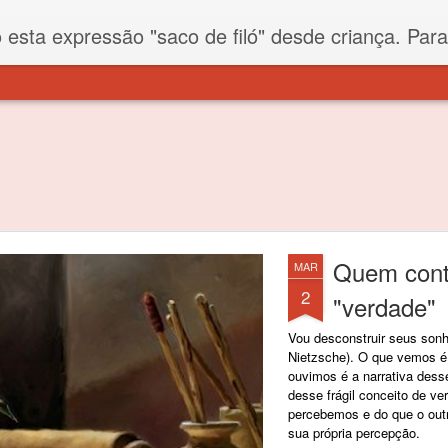
iló" desde criança. Para quem não sabe, filó é um tecido todo furadinho e permite que um saco feito com ele, mesmo que muito exposto ao ar soprado para dentro, nunca vai se encher. Aí
Quem conta
MAR
2
"verdade"
Vou desconstruir seus son
Nietzsche). O que vemos é
ouvimos é a narrativa dess
desse frágil conceito de ve
percebemos e do que o out
sua própria percepção.