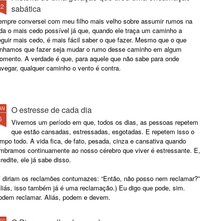
12
sabática
empre conversei com meu filho mais velho sobre assumir rumos na
ida o mais cedo possível já que, quando ele traça um caminho a
guir mais cedo, é mais fácil saber o que fazer. Mesmo que o que
enhamos que fazer seja mudar o rumo desse caminho em algum
omento. A verdade é que, para aquele que não sabe para onde
vegar, qualquer caminho o vento é contra.
O estresse de cada dia
AN
5
Vivemos um período em que, todos os dias, as pessoas repetem
que estão cansadas, estressadas, esgotadas. E repetem isso o
mpo todo. A vida fica, de fato, pesada, cinza e cansativa quando
embramos continuamente ao nosso cérebro que viver é estressante. E,
redite, ele já sabe disso.
í diriam os reclamões contumazes: “Então, não posso nem reclamar?”
Aliás, isso também já é uma reclamação.) Eu digo que pode, sim.
odem reclamar. Aliás, podem e devem.
EC