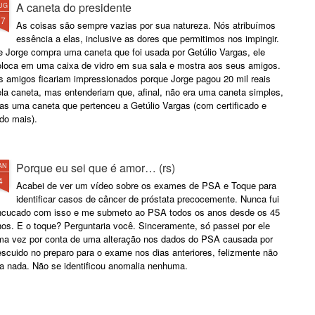
A caneta do presidente
UG
17
As coisas são sempre vazias por sua natureza. Nós atribuímos
essência a elas, inclusive as dores que permitimos nos impingir.
e Jorge compra uma caneta que foi usada por Getúlio Vargas, ele
oloca em uma caixa de vidro em sua sala e mostra aos seus amigos.
s amigos ficariam impressionados porque Jorge pagou 20 mil reais
ela caneta, mas entenderiam que, afinal, não era uma caneta simples,
as uma caneta que pertenceu a Getúlio Vargas (com certificado e
do mais).
Porque eu sei que é amor… (rs)
AN
4
Acabei de ver um vídeo sobre os exames de PSA e Toque para
identificar casos de câncer de próstata precocemente. Nunca fui
ncucado com isso e me submeto ao PSA todos os anos desde os 45
os. E o toque? Perguntaria você. Sinceramente, só passei por ele
ma vez por conta de uma alteração nos dados do PSA causada por
scuido no preparo para o exame nos dias anteriores, felizmente não
ra nada. Não se identificou anomalia nenhuma.