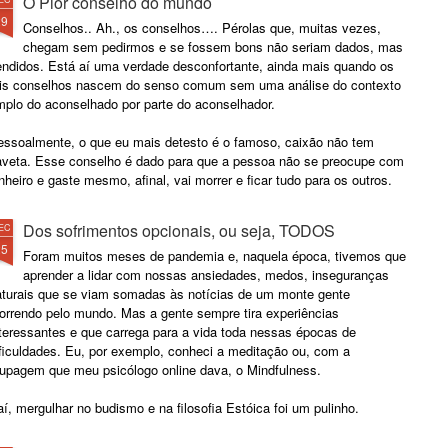
O Pior conselho do mundo
29
Conselhos.. Ah., os conselhos…. Pérolas que, muitas vezes,
chegam sem pedirmos e se fossem bons não seriam dados, mas
endidos. Está aí uma verdade desconfortante, ainda mais quando os
ais conselhos nascem do senso comum sem uma análise do contexto
mplo do aconselhado por parte do aconselhador.
essoalmente, o que eu mais detesto é o famoso, caixão não tem
aveta. Esse conselho é dado para que a pessoa não se preocupe com
nheiro e gaste mesmo, afinal, vai morrer e ficar tudo para os outros.
Dos sofrimentos opcionais, ou seja, TODOS
EC
25
Foram muitos meses de pandemia e, naquela época, tivemos que
aprender a lidar com nossas ansiedades, medos, inseguranças
aturais que se viam somadas às notícias de um monte gente
orrendo pelo mundo. Mas a gente sempre tira experiências
nteressantes e que carrega para a vida toda nessas épocas de
ificuldades. Eu, por exemplo, conheci a meditação ou, com a
oupagem que meu psicólogo online dava, o Mindfulness.
í, mergulhar no budismo e na filosofia Estóica foi um pulinho.