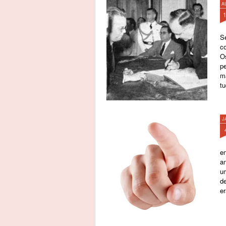
A
S
c
O
p
m
tu
J
e
an
u
de
e