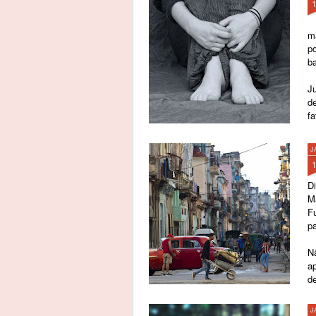
m
p
b
Ju
d
fa
J
Di
Ma
F
pa
Nã
ap
de
pr
J