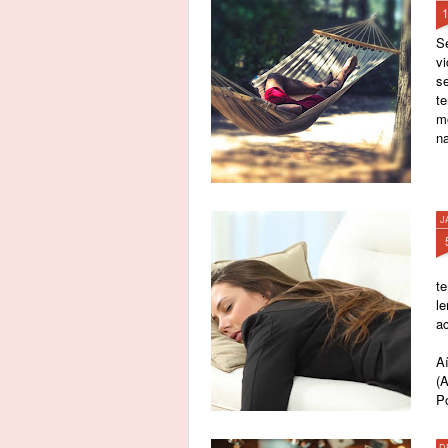
S
v
se
t
m
na
J
te
l
ac
A
(
P
D