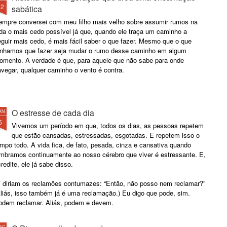
12
sabática
empre conversei com meu filho mais velho sobre assumir rumos na
ida o mais cedo possível já que, quando ele traça um caminho a
guir mais cedo, é mais fácil saber o que fazer. Mesmo que o que
enhamos que fazer seja mudar o rumo desse caminho em algum
omento. A verdade é que, para aquele que não sabe para onde
vegar, qualquer caminho o vento é contra.
O estresse de cada dia
AN
5
Vivemos um período em que, todos os dias, as pessoas repetem
que estão cansadas, estressadas, esgotadas. E repetem isso o
mpo todo. A vida fica, de fato, pesada, cinza e cansativa quando
embramos continuamente ao nosso cérebro que viver é estressante. E,
redite, ele já sabe disso.
í diriam os reclamões contumazes: “Então, não posso nem reclamar?”
Aliás, isso também já é uma reclamação.) Eu digo que pode, sim.
odem reclamar. Aliás, podem e devem.
EC