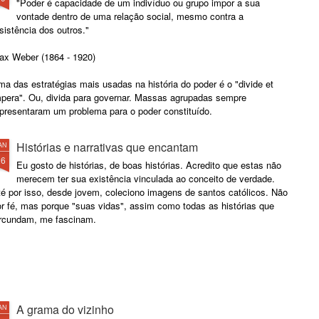
"Poder é capacidade de um indivíduo ou grupo impor a sua
vontade dentro de uma relação social, mesmo contra a
sistência dos outros."
ax Weber (1864 - 1920)
a das estratégias mais usadas na história do poder é o "divide et
mpera". Ou, divida para governar. Massas agrupadas sempre
epresentaram um problema para o poder constituído.
Histórias e narrativas que encantam
AN
26
Eu gosto de histórias, de boas histórias. Acredito que estas não
merecem ter sua existência vinculada ao conceito de verdade.
té por isso, desde jovem, coleciono imagens de santos católicos. Não
or fé, mas porque "suas vidas", assim como todas as histórias que
ircundam, me fascinam.
A grama do vizinho
AN