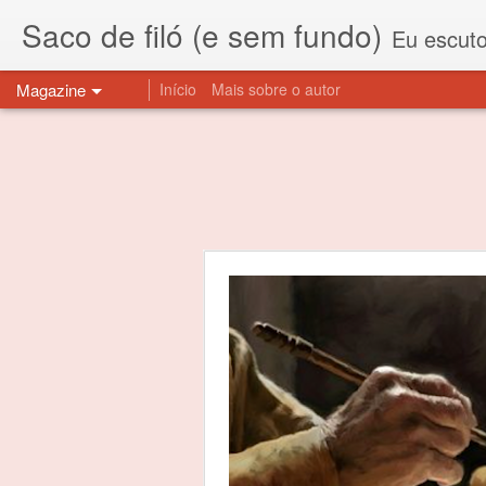
Saco de filó (e sem fundo)
Eu escuto esta expressão "saco de f
Magazine
Início
Mais sobre o autor