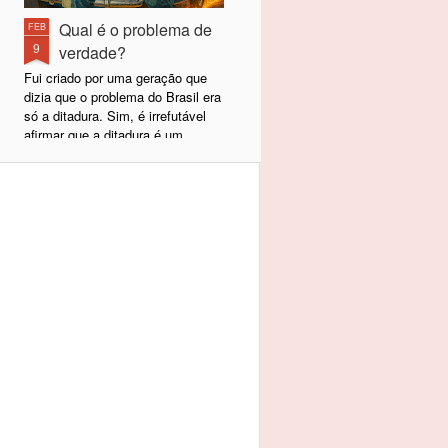
Qual é o problema de
FEB
9
verdade?
Fui criado por uma geração que
dizia que o problema do Brasil era
só a ditadura. Sim, é irrefutável
afirmar que a ditadura é um
problema para qualquer povo e,
felizmente, a nossa terminou em
1985, com a volta da democracia
e a eleição de Tancredo Neves
naquele ano. Desde 1989,
passamos a escolher nossos
representantes políticos e, hoje,
temos uma democracia sólida e
estabelecida. A ditadura acabou,
mas, lamentavelmente, não nos
tornamos uma Dinamarca.