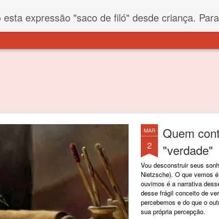
iló" desde criança. Para quem não sabe, filó é um tecido todo furadinho e permite que um saco feito com ele, mesmo que muito exposto ao ar soprado para dentro, nunca vai se encher. Aí
Quem conta
MAR
2
"verdade"
Vou desconstruir seus son
Nietzsche). O que vemos é
ouvimos é a narrativa dess
desse frágil conceito de ve
percebemos e do que o out
sua própria percepção.