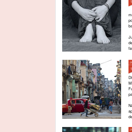
m
p
b
Ju
d
fa
J
Di
Ma
F
pa
Nã
ap
de
pr
J