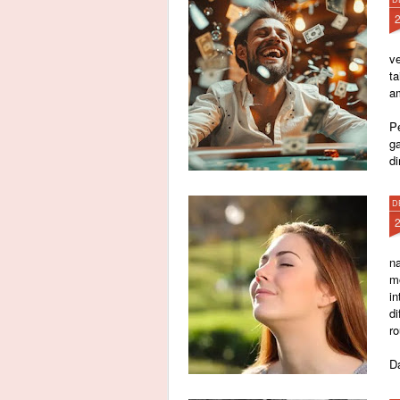
v
t
a
P
g
di
D
n
m
i
d
r
Da