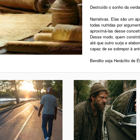
Destruído o sonho da verda
Narrativas. Elas são um a
todas nutridas por argumen
aproximá-las desse concei
Desse modo, quem constrói 
até que outro surja e elabo
capaz de se sobrepor à ante
Bendito seja Heráclito de É