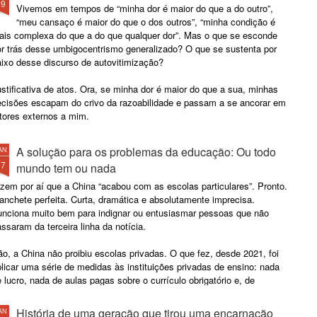
19
Vivemos em tempos de “minha dor é maior do que a do outro”,
“meu cansaço é maior do que o dos outros”, “minha condição é
ais complexa do que a do que qualquer dor”. Mas o que se esconde
or trás desse umbigocentrismo generalizado? O que se sustenta por
aixo desse discurso de autovitimização?
stificativa de atos. Ora, se minha dor é maior do que a sua, minhas
ecisões escapam do crivo da razoabilidade e passam a se ancorar em
tores externos a mim.
A solução para os problemas da educação: Ou todo
AN
17
mundo tem ou nada
zem por aí que a China “acabou com as escolas particulares”. Pronto.
nchete perfeita. Curta, dramática e absolutamente imprecisa.
unciona muito bem para indignar ou entusiasmar pessoas que não
ssaram da terceira linha da notícia.
o, a China não proibiu escolas privadas. O que fez, desde 2021, foi
licar uma série de medidas às instituições privadas de ensino: nada
 lucro, nada de aulas pagas sobre o currículo obrigatório e, de
eferência, nada de entusiasmo empresarial.
História de uma geração que tirou uma encarnação
AN