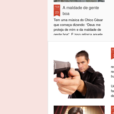
A maldade de gente
FEB
23
boa
Tem uma música do Chico César
que começa dizendo: “Deus me
proteja de mim e da maldade de
gente boa”. E isso reforça aquele
ditado popular segundo o qual de
boas intenções o inferno está
cheio.
F
Sabe por quê?
r
Basicamente porque, por trás de
r
uma má intenção, geralmente só
fr
existem intenções ainda piores. É
improvável (para não me
U
aventurar no termo impossível)
f
que, por trás de uma má intenção,
d
exista uma boa intenção. Não se
alcançam coisas boas por meio
de ações mal-intencionadas.
J