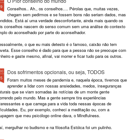
O Pior conselho do mundo
29
Conselhos.. Ah., os conselhos…. Pérolas que, muitas vezes,
chegam sem pedirmos e se fossem bons não seriam dados, mas
endidos. Está aí uma verdade desconfortante, ainda mais quando os
ais conselhos nascem do senso comum sem uma análise do contexto
mplo do aconselhado por parte do aconselhador.
essoalmente, o que eu mais detesto é o famoso, caixão não tem
aveta. Esse conselho é dado para que a pessoa não se preocupe com
nheiro e gaste mesmo, afinal, vai morrer e ficar tudo para os outros.
Dos sofrimentos opcionais, ou seja, TODOS
EC
25
Foram muitos meses de pandemia e, naquela época, tivemos que
aprender a lidar com nossas ansiedades, medos, inseguranças
aturais que se viam somadas às notícias de um monte gente
orrendo pelo mundo. Mas a gente sempre tira experiências
nteressantes e que carrega para a vida toda nessas épocas de
ificuldades. Eu, por exemplo, conheci a meditação ou, com a
oupagem que meu psicólogo online dava, o Mindfulness.
í, mergulhar no budismo e na filosofia Estóica foi um pulinho.