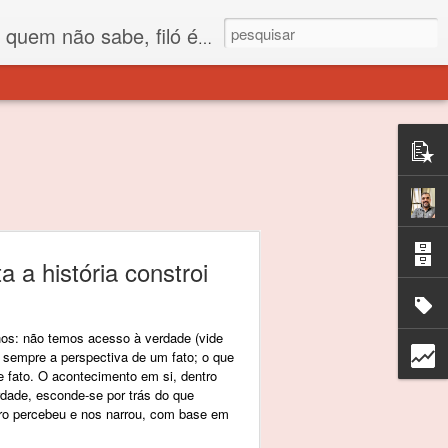
 está o propósito deste nome... Para viver em sociedade tem que ter saco de filó.
 a história constroi
hos: não temos acesso à verdade (vide
 sempre a perspectiva de um fato; o que
e fato. O acontecimento em si, dentro
rdade, esconde-se por trás do que
ro percebeu e nos narrou, com base em