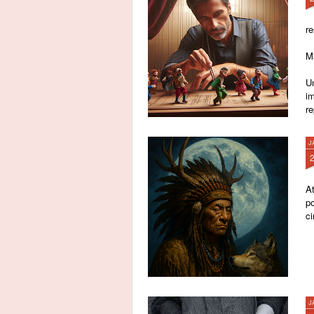
re
M
Um
i
r
J
A
p
c
J