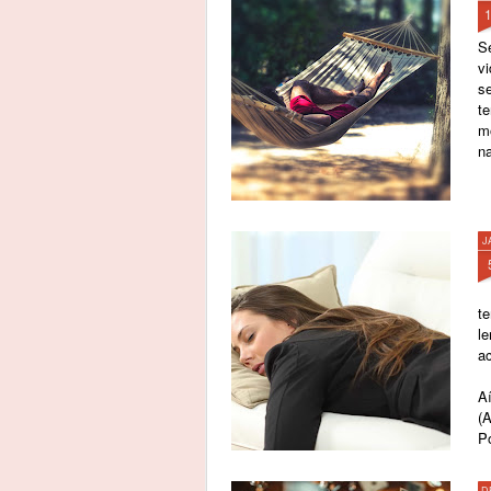
S
v
se
t
m
na
J
te
l
ac
A
(
P
D