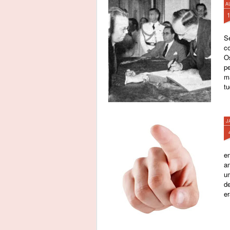
A
S
c
O
p
m
tu
J
e
an
u
de
e