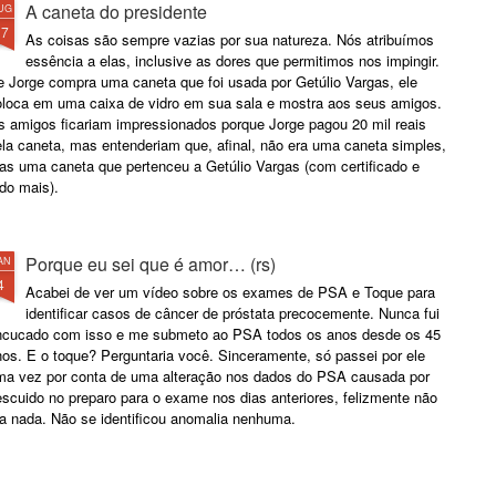
A caneta do presidente
UG
17
As coisas são sempre vazias por sua natureza. Nós atribuímos
essência a elas, inclusive as dores que permitimos nos impingir.
e Jorge compra uma caneta que foi usada por Getúlio Vargas, ele
oloca em uma caixa de vidro em sua sala e mostra aos seus amigos.
s amigos ficariam impressionados porque Jorge pagou 20 mil reais
ela caneta, mas entenderiam que, afinal, não era uma caneta simples,
as uma caneta que pertenceu a Getúlio Vargas (com certificado e
do mais).
Porque eu sei que é amor… (rs)
AN
4
Acabei de ver um vídeo sobre os exames de PSA e Toque para
identificar casos de câncer de próstata precocemente. Nunca fui
ncucado com isso e me submeto ao PSA todos os anos desde os 45
os. E o toque? Perguntaria você. Sinceramente, só passei por ele
ma vez por conta de uma alteração nos dados do PSA causada por
scuido no preparo para o exame nos dias anteriores, felizmente não
ra nada. Não se identificou anomalia nenhuma.