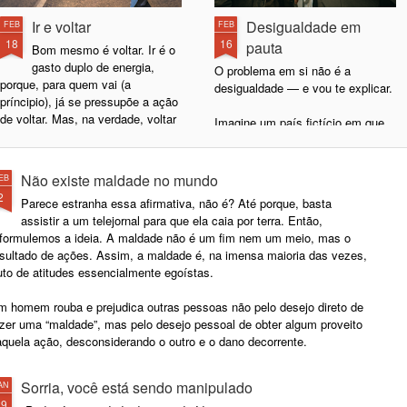
Ir e voltar
Desigualdade em
FEB
FEB
18
16
pauta
Bom mesmo é voltar. Ir é o
gasto duplo de energia,
O problema em si não é a
porque, para quem vai (a
desigualdade — e vou te explicar.
príncipio), já se pressupõe a ação
de voltar. Mas, na verdade, voltar
Imagine um país fictício em que
é tão bom que a gente se imagina
80% da população ganham mil
indo só para sentir o prazer de
reais e 20% ganham dez mil.
voltar.
Nesse cenário, temos uma
Não existe maldade no mundo
EB
desigualdade salarial de nove mil
2
Parece estranha essa afirmativa, não é? Até porque, basta
Mas melhor mesmo é não ir.
reais na média. Se o problema for
assistir a um telejornal para que ela caia por terra. Então,
Lembra quando você não ia à aula
apenas a desigualdade, o foco
eformulemos a ideia. A maldade não é um fim nem um meio, mas o
e ficava em casa doente, fingindo
está na diferença entre os grupos,
esultado de ações. Assim, a maldade é, na imensa maioria das vezes,
que estava doente ou só
e não na baixa renda dos 80% da
uto de atitudes essencialmente egoístas.
exagerando uma leve
população.
indisposição? Pois é... tinha
m homem rouba e prejudica outras pessoas não pelo desejo direto de
aquele momento mágico em que
azer uma “maldade”, mas pelo desejo pessoal de obter algum proveito
você olhava no relógio e pensava:
aquela ação, desconsiderando o outro e o dano decorrente.
“essa hora o pessoal está tendo
aula de química”.
Sorria, você está sendo manipulado
AN
29