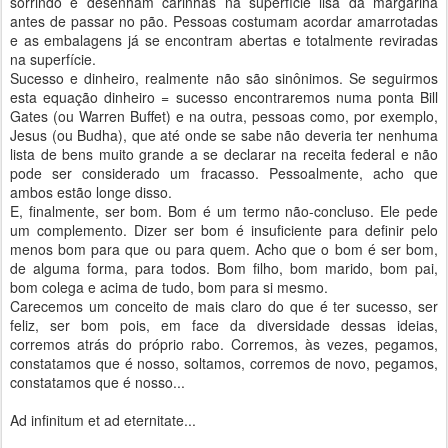
sorrindo e desenham carinhas na superfície lisa da margarina
antes de passar no pão. Pessoas costumam acordar amarrotadas
e as embalagens já se encontram abertas e totalmente reviradas
na superfície.
Sucesso e dinheiro, realmente não são sinônimos. Se seguirmos
esta equação dinheiro = sucesso encontraremos numa ponta Bill
Gates (ou Warren Buffet) e na outra, pessoas como, por exemplo,
Jesus (ou Budha), que até onde se sabe não deveria ter nenhuma
lista de bens muito grande a se declarar na receita federal e não
pode ser considerado um fracasso. Pessoalmente, acho que
ambos estão longe disso.
E, finalmente, ser bom. Bom é um termo não-concluso. Ele pede
um complemento. Dizer ser bom é insuficiente para definir pelo
menos bom para que ou para quem. Acho que o bom é ser bom,
de alguma forma, para todos. Bom filho, bom marido, bom pai,
bom colega e acima de tudo, bom para si mesmo.
Carecemos um conceito de mais claro do que é ter sucesso, ser
feliz, ser bom pois, em face da diversidade dessas ideias,
corremos atrás do próprio rabo. Corremos, às vezes, pegamos,
constatamos que é nosso, soltamos, corremos de novo, pegamos,
constatamos que é nosso...
Ad infinitum et ad eternitate...