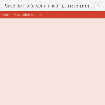
Saco de filó (e sem fundo)
Eu escuto esta expressão "saco de filó" desde criança. Para quem não sabe, filó é um tecido todo furadinho e permite que um saco feito com ele, mesmo que muito exposto ao ar soprado para dentro, nunca vai se encher. Aí está o propósito deste nome... Para viver em sociedade tem que ter saco de filó.
Início
Mais sobre o autor