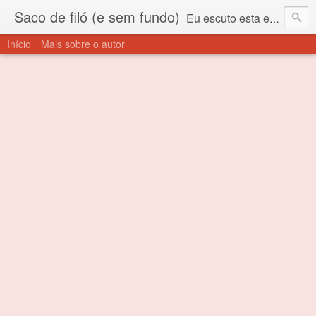
Saco de filó (e sem fundo)
Eu escuto esta expressão "saco de filó" desde criança. Para quem não sabe, filó é um tecido todo furadinho e permite que um saco feito com ele, mesmo que muito exposto ao ar soprado para dentro, nunca vai se encher. Aí está o propósito deste nome... Para viver em sociedade tem que ter saco de filó.
Início
Mais sobre o autor