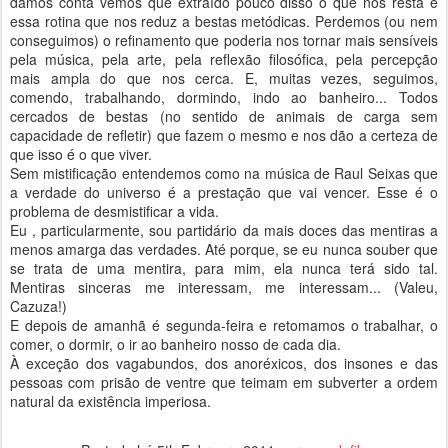
damos conta vemos que extraído pouco disso o que nos resta é
essa rotina que nos reduz a bestas metódicas. Perdemos (ou nem
conseguimos) o refinamento que poderia nos tornar mais sensíveis
pela música, pela arte, pela reflexão filosófica, pela percepção
mais ampla do que nos cerca. E, muitas vezes, seguimos,
comendo, trabalhando, dormindo, indo ao banheiro... Todos
cercados de bestas (no sentido de animais de carga sem
capacidade de refletir) que fazem o mesmo e nos dão a certeza de
que isso é o que viver.
Sem mistificação entendemos como na música de Raul Seixas que
a verdade do universo é a prestação que vai vencer. Esse é o
problema de desmistificar a vida.
Eu , particularmente, sou partidário da mais doces das mentiras a
menos amarga das verdades. Até porque, se eu nunca souber que
se trata de uma mentira, para mim, ela nunca terá sido tal.
Mentiras sinceras me interessam, me interessam... (Valeu,
Cazuza!)
E depois de amanhã é segunda-feira e retomamos o trabalhar, o
comer, o dormir, o ir ao banheiro nosso de cada dia.
À exceção dos vagabundos, dos anoréxicos, dos insones e das
pessoas com prisão de ventre que teimam em subverter a ordem
natural da existência imperiosa.