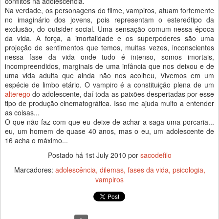
conflitos na adolescência.
Na verdade, os personagens do filme, vampiros, atuam fortemente
no imaginário dos jovens, pois representam o estereótipo da
exclusão, do outsider social. Uma sensação comum nessa época
da vida. A força, a imortalidade e os superpoderes são uma
projeção de sentimentos que temos, muitas vezes, inconscientes
nessa fase da vida onde tudo é intenso, somos imortais,
incompreendidos, marginais de uma infância que nos deixou e de
uma vida adulta que ainda não nos acolheu, Vivemos em um
espécie de limbo etário. O vampiro é a constituição plena de um
alterego
do adolescente, daí toda as paixões despertadas por esse
tipo de produção cinematográfica. Isso me ajuda muito a entender
as coisas...
O que não faz com que eu deixe de achar a saga uma porcaria...
eu, um homem de quase 40 anos, mas o eu, um adolescente de
16 acha o máximo...
Postado há
1st July 2010
por
sacodefilo
Marcadores:
adolescência
dilemas
fases da vida
psicologia
vampiros