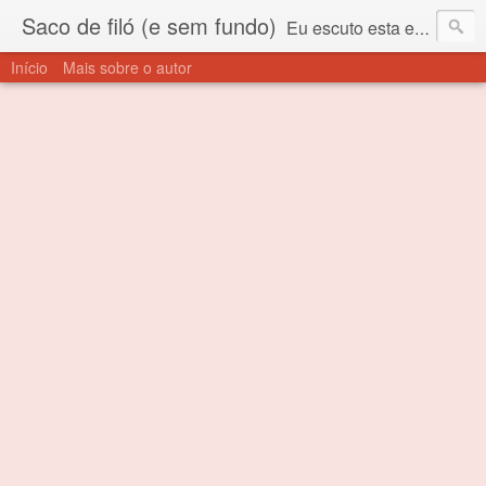
Saco de filó (e sem fundo)
Eu escuto esta expressão "saco de filó" desde criança. Para quem não sabe, filó é um tecido todo furadinho e permite que um saco feito com ele, mesmo que muito exposto ao ar soprado para dentro, nunca vai se encher. Aí está o propósito deste nome... Para viver em sociedade tem que ter saco de filó.
Início
Mais sobre o autor