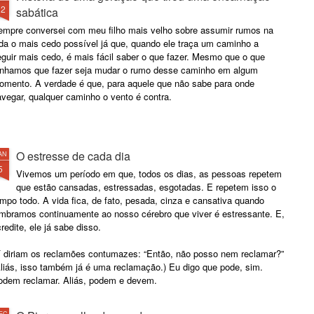
12
sabática
empre conversei com meu filho mais velho sobre assumir rumos na
ida o mais cedo possível já que, quando ele traça um caminho a
guir mais cedo, é mais fácil saber o que fazer. Mesmo que o que
enhamos que fazer seja mudar o rumo desse caminho em algum
omento. A verdade é que, para aquele que não sabe para onde
vegar, qualquer caminho o vento é contra.
O estresse de cada dia
AN
5
Vivemos um período em que, todos os dias, as pessoas repetem
que estão cansadas, estressadas, esgotadas. E repetem isso o
mpo todo. A vida fica, de fato, pesada, cinza e cansativa quando
embramos continuamente ao nosso cérebro que viver é estressante. E,
redite, ele já sabe disso.
í diriam os reclamões contumazes: “Então, não posso nem reclamar?”
Aliás, isso também já é uma reclamação.) Eu digo que pode, sim.
odem reclamar. Aliás, podem e devem.
EC