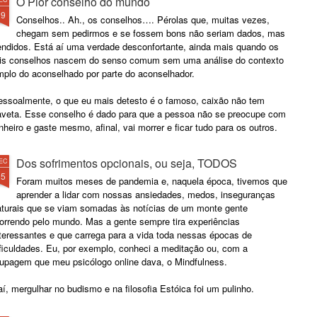
O Pior conselho do mundo
29
Conselhos.. Ah., os conselhos…. Pérolas que, muitas vezes,
chegam sem pedirmos e se fossem bons não seriam dados, mas
endidos. Está aí uma verdade desconfortante, ainda mais quando os
ais conselhos nascem do senso comum sem uma análise do contexto
mplo do aconselhado por parte do aconselhador.
essoalmente, o que eu mais detesto é o famoso, caixão não tem
aveta. Esse conselho é dado para que a pessoa não se preocupe com
nheiro e gaste mesmo, afinal, vai morrer e ficar tudo para os outros.
Dos sofrimentos opcionais, ou seja, TODOS
EC
25
Foram muitos meses de pandemia e, naquela época, tivemos que
aprender a lidar com nossas ansiedades, medos, inseguranças
aturais que se viam somadas às notícias de um monte gente
orrendo pelo mundo. Mas a gente sempre tira experiências
nteressantes e que carrega para a vida toda nessas épocas de
ificuldades. Eu, por exemplo, conheci a meditação ou, com a
oupagem que meu psicólogo online dava, o Mindfulness.
í, mergulhar no budismo e na filosofia Estóica foi um pulinho.