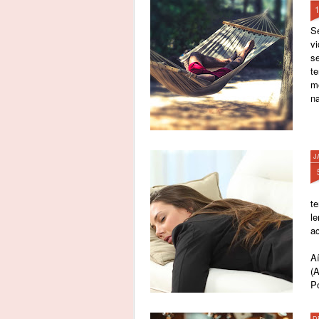
S
v
se
t
m
na
J
te
l
ac
A
(
P
D