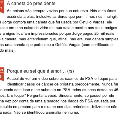
A caneta do presidente
UG
17
As coisas são sempre vazias por sua natureza. Nós atribuímos
essência a elas, inclusive as dores que permitimos nos impingir.
e Jorge compra uma caneta que foi usada por Getúlio Vargas, ele
oloca em uma caixa de vidro em sua sala e mostra aos seus amigos.
s amigos ficariam impressionados porque Jorge pagou 20 mil reais
ela caneta, mas entenderiam que, afinal, não era uma caneta simples,
as uma caneta que pertenceu a Getúlio Vargas (com certificado e
do mais).
Porque eu sei que é amor… (rs)
AN
4
Acabei de ver um vídeo sobre os exames de PSA e Toque para
identificar casos de câncer de próstata precocemente. Nunca fui
ncucado com isso e me submeto ao PSA todos os anos desde os 45
os. E o toque? Perguntaria você. Sinceramente, só passei por ele
ma vez por conta de uma alteração nos dados do PSA causada por
scuido no preparo para o exame nos dias anteriores, felizmente não
ra nada. Não se identificou anomalia nenhuma.