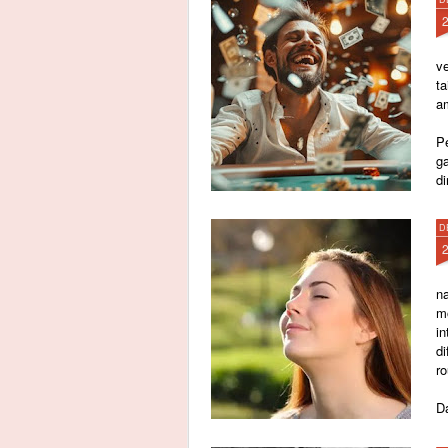
v
t
a
P
g
di
D
n
m
i
d
r
Da