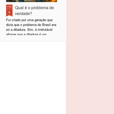
Qual é o problema de
FEB
9
verdade?
Fui criado por uma geração que
dizia que o problema do Brasil era
só a ditadura. Sim, é irrefutável
afirmar que a ditadura é um
problema para qualquer povo e,
felizmente, a nossa terminou em
1985, com a volta da democracia
e a eleição de Tancredo Neves
naquele ano. Desde 1989,
passamos a escolher nossos
representantes políticos e, hoje,
temos uma democracia sólida e
estabelecida. A ditadura acabou,
mas, lamentavelmente, não nos
tornamos uma Dinamarca.