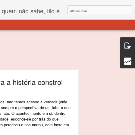
 está o propósito deste nome... Para viver em sociedade tem que ter saco de filó.
 a história constroi
hos: não temos acesso à verdade (vide
 sempre a perspectiva de um fato; o que
e fato. O acontecimento em si, dentro
rdade, esconde-se por trás do que
ro percebeu e nos narrou, com base em