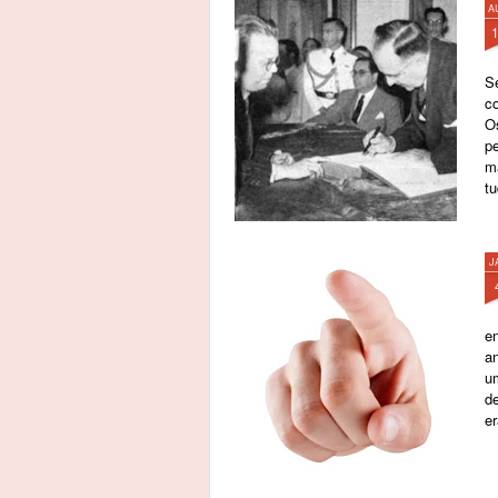
A
S
c
O
p
m
tu
J
e
an
u
de
e