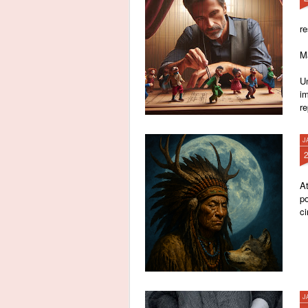
re
M
Um
i
r
J
A
p
c
J