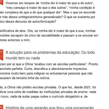
19
Vivemos em tempos de “minha dor é maior do que a do outro”,
“meu cansaço é maior do que o dos outros”, “minha condição é
ais complexa do que a do que qualquer dor”. Mas o que se esconde
or trás desse umbigocentrismo generalizado? O que se sustenta por
aixo desse discurso de autovitimização?
stificativa de atos. Ora, se minha dor é maior do que a sua, minhas
ecisões escapam do crivo da razoabilidade e passam a se ancorar em
tores externos a mim.
A solução para os problemas da educação: Ou todo
AN
17
mundo tem ou nada
zem por aí que a China “acabou com as escolas particulares”. Pronto.
nchete perfeita. Curta, dramática e absolutamente imprecisa.
unciona muito bem para indignar ou entusiasmar pessoas que não
ssaram da terceira linha da notícia.
o, a China não proibiu escolas privadas. O que fez, desde 2021, foi
licar uma série de medidas às instituições privadas de ensino: nada
 lucro, nada de aulas pagas sobre o currículo obrigatório e, de
eferência, nada de entusiasmo empresarial.
História de uma geração que tirou uma encarnação
AN