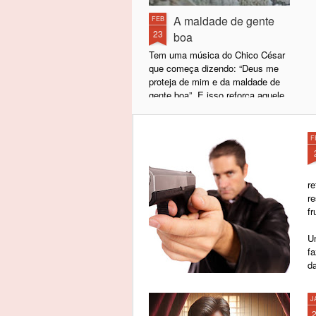
A maldade de gente
FEB
23
boa
Tem uma música do Chico César
que começa dizendo: “Deus me
proteja de mim e da maldade de
gente boa”. E isso reforça aquele
ditado popular segundo o qual de
boas intenções o inferno está
cheio.
F
Sabe por quê?
r
Basicamente porque, por trás de
r
uma má intenção, geralmente só
fr
existem intenções ainda piores. É
improvável (para não me
U
aventurar no termo impossível)
f
que, por trás de uma má intenção,
d
exista uma boa intenção. Não se
alcançam coisas boas por meio
de ações mal-intencionadas.
J