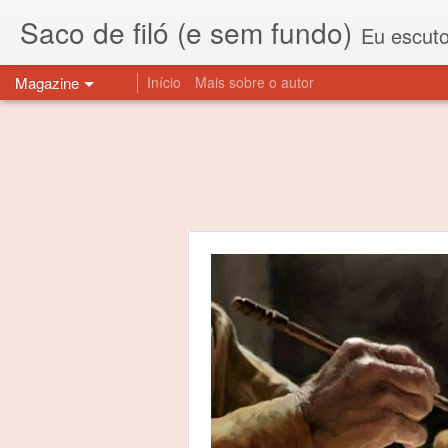
Saco de filó (e sem fundo)
Eu escuto esta expressão "saco de f
Magazine
Início
Mais sobre o autor