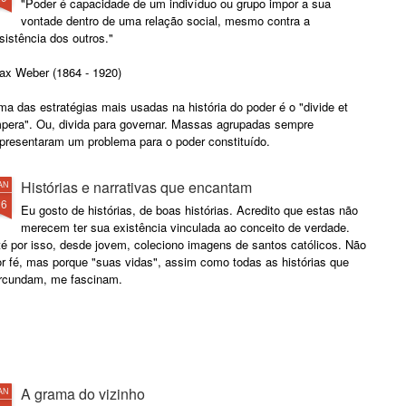
"Poder é capacidade de um indivíduo ou grupo impor a sua
vontade dentro de uma relação social, mesmo contra a
sistência dos outros."
ax Weber (1864 - 1920)
a das estratégias mais usadas na história do poder é o "divide et
mpera". Ou, divida para governar. Massas agrupadas sempre
epresentaram um problema para o poder constituído.
Histórias e narrativas que encantam
AN
26
Eu gosto de histórias, de boas histórias. Acredito que estas não
merecem ter sua existência vinculada ao conceito de verdade.
té por isso, desde jovem, coleciono imagens de santos católicos. Não
or fé, mas porque "suas vidas", assim como todas as histórias que
ircundam, me fascinam.
A grama do vizinho
AN