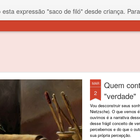
iló" desde criança. Para quem não sabe, filó é um tecido todo furadinho e permite que um saco feito com ele, mesmo que muito exposto ao ar soprado para dentro, nunca vai se encher. Aí
Quem conta
MAR
2
"verdade"
Vou desconstruir seus son
Nietzsche). O que vemos é
ouvimos é a narrativa dess
desse frágil conceito de ve
percebemos e do que o out
sua própria percepção.