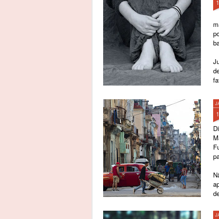
m
p
b
Ju
d
fa
J
Di
Ma
F
pa
Nã
ap
de
pr
J