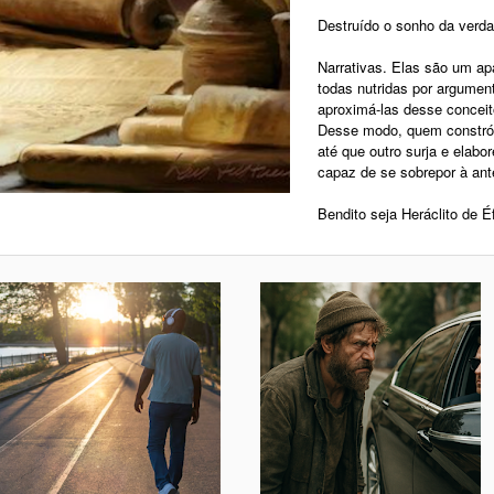
Destruído o sonho da verda
Narrativas. Elas são um a
todas nutridas por argumen
aproximá-las desse concei
Desse modo, quem constrói 
até que outro surja e elabo
capaz de se sobrepor à ante
Bendito seja Heráclito de É