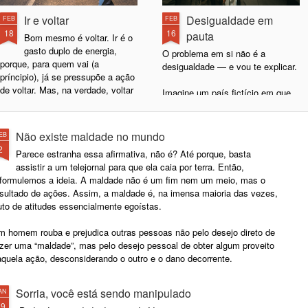
Ir e voltar
Desigualdade em
FEB
FEB
18
16
pauta
Bom mesmo é voltar. Ir é o
gasto duplo de energia,
O problema em si não é a
porque, para quem vai (a
desigualdade — e vou te explicar.
príncipio), já se pressupõe a ação
de voltar. Mas, na verdade, voltar
Imagine um país fictício em que
é tão bom que a gente se imagina
80% da população ganham mil
indo só para sentir o prazer de
reais e 20% ganham dez mil.
voltar.
Nesse cenário, temos uma
Não existe maldade no mundo
EB
desigualdade salarial de nove mil
2
Parece estranha essa afirmativa, não é? Até porque, basta
Mas melhor mesmo é não ir.
reais na média. Se o problema for
assistir a um telejornal para que ela caia por terra. Então,
Lembra quando você não ia à aula
apenas a desigualdade, o foco
eformulemos a ideia. A maldade não é um fim nem um meio, mas o
e ficava em casa doente, fingindo
está na diferença entre os grupos,
esultado de ações. Assim, a maldade é, na imensa maioria das vezes,
que estava doente ou só
e não na baixa renda dos 80% da
uto de atitudes essencialmente egoístas.
exagerando uma leve
população.
indisposição? Pois é... tinha
m homem rouba e prejudica outras pessoas não pelo desejo direto de
aquele momento mágico em que
azer uma “maldade”, mas pelo desejo pessoal de obter algum proveito
você olhava no relógio e pensava:
aquela ação, desconsiderando o outro e o dano decorrente.
“essa hora o pessoal está tendo
aula de química”.
Sorria, você está sendo manipulado
AN
29