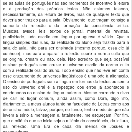
se as aulas de português não são momentos de incentivo à leitura
e à produção dos próprios textos. Não estamos falando,
necessariamente, da leitura de livros, mas de qualquer texto que
deveria ser trazido para a sala. Obviamente, que tragam consigo a
semente da reflexão e da formação da consciência crítica.
Músicas, avisos, leis, textos de jornal, material de revistas,
publicidade, tudo escrito em língua portuguesa é válido. Que a
língua simples das ruas, da realidade do aluno seja trazida para a
sala de aula, não para ser ensinada (mesmo porque, essa ele já
conhece), mas para amparar a reflexão sobre a norma culta que
se origina, creiam ou não, dela. Não acredito que seja possível
ensinar português sem cruzar o universo escrito da norma culta
com a realidade oral do aluno. Todo ensino que não leve em conta
esse cruzamento de universos lingüísticos é uma ode à alienação.
O ensino de português sem a língua em formas de textos ou sem o
uso do universo oral é a repetição dos erros já apontados e
condenados no ensino da língua materna. Mesmo correndo o risco
de cair no lugar comum, ainda assim, como Dora, digo isto,
diariamente, a meus alunos tanto na faculdade de Letras como aos
de ensino médio, talvez, porque, no fundo, tenho medo de que não
levem a sério a mensagem e, fatalmente, me esqueçam. Por fim,
que o milênio que se inicia seja o milênio da consciência, da leitura,
da reflexão. Uma Era de cada dia menos de Josués e
escrevedores.