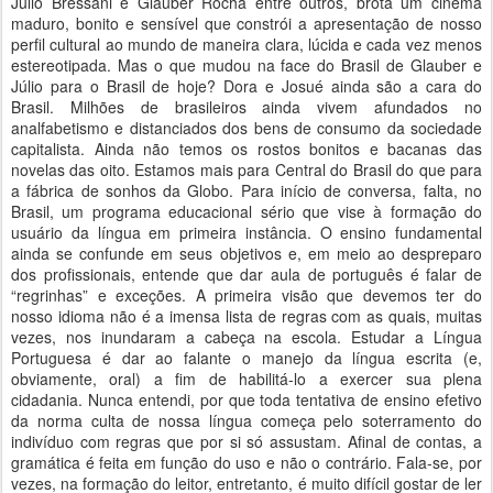
Júlio Bressani e Glauber Rocha entre outros, brota um cinema
maduro, bonito e sensível que constrói a apresentação de nosso
perfil cultural ao mundo de maneira clara, lúcida e cada vez menos
estereotipada. Mas o que mudou na face do Brasil de Glauber e
Júlio para o Brasil de hoje? Dora e Josué ainda são a cara do
Brasil. Milhões de brasileiros ainda vivem afundados no
analfabetismo e distanciados dos bens de consumo da sociedade
capitalista. Ainda não temos os rostos bonitos e bacanas das
novelas das oito. Estamos mais para Central do Brasil do que para
a fábrica de sonhos da Globo. Para início de conversa, falta, no
Brasil, um programa educacional sério que vise à formação do
usuário da língua em primeira instância. O ensino fundamental
ainda se confunde em seus objetivos e, em meio ao despreparo
dos profissionais, entende que dar aula de português é falar de
“regrinhas” e exceções. A primeira visão que devemos ter do
nosso idioma não é a imensa lista de regras com as quais, muitas
vezes, nos inundaram a cabeça na escola. Estudar a Língua
Portuguesa é dar ao falante o manejo da língua escrita (e,
obviamente, oral) a fim de habilitá-lo a exercer sua plena
cidadania. Nunca entendi, por que toda tentativa de ensino efetivo
da norma culta de nossa língua começa pelo soterramento do
indivíduo com regras que por si só assustam. Afinal de contas, a
gramática é feita em função do uso e não o contrário. Fala-se, por
vezes, na formação do leitor, entretanto, é muito difícil gostar de ler