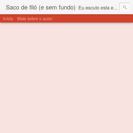
Saco de filó (e sem fundo)
Eu escuto esta expressão "saco de filó" desde criança. Para quem não sabe, filó é um tecido todo furadinho e permite que um saco feito com ele, mesmo que muito exposto ao ar soprado para dentro, nunca vai se encher. Aí está o propósito deste nome... Para viver em sociedade tem que ter saco de filó.
Início
Mais sobre o autor